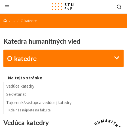
Prejsť na obsah
...
O katedre
Katedra humanitných vied
O katedre
Na tejto stránke
Vedúca katedry
Sekretariát
Tajomník/zástupca vedúcej katedry
Kde nás nájdete na fakulte
Vedúca katedry