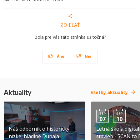
ZDIEĽAŤ
Bola pre vás táto stránka užitočná?
Áno
Nie
Aktuality
Všetky aktuality
SEP
SEP
-
07
10
Náš odborník o historicky
Letná škola digital
nízkej hladine Dunaja
stavieb - SCAN to