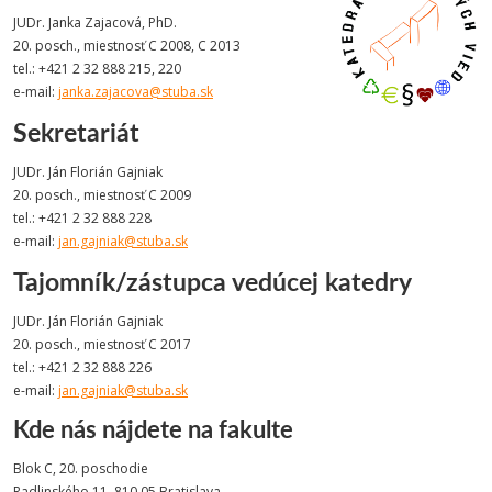
JUDr. Janka Zajacová, PhD.
20. posch., miestnosť C 2008, C 2013
tel.: +421 2 32 888 215, 220
e-mail:
janka.zajacova@stuba.sk
Sekretariát
JUDr. Ján Florián Gajniak
20. posch., miestnosť C 2009
tel.: +421 2 32 888 228
e-mail:
jan.gajniak@stuba.sk
Tajomník/zástupca vedúcej katedry
JUDr. Ján Florián Gajniak
20. posch., miestnosť C 2017
tel.: +421 2 32 888 226
e-mail:
jan.gajniak@stuba.sk
Kde nás nájdete na fakulte
Blok C, 20. poschodie
Radlinského 11, 810 05 Bratislava