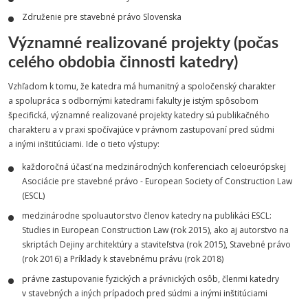
Združenie pre stavebné právo Slovenska
Významné realizované projekty (počas
celého obdobia činnosti katedry)
Vzhľadom k tomu, že katedra má humanitný a spoločenský charakter
a spolupráca s odbornými katedrami fakulty je istým spôsobom
špecifická, významné realizované projekty katedry sú publikačného
charakteru a v praxi spočívajúce v právnom zastupovaní pred súdmi
a inými inštitúciami. Ide o tieto výstupy:
každoročná účasť na medzinárodných konferenciach celoeurópskej
Asociácie pre stavebné právo - European Society of Construction Law
(ESCL)
medzinárodne spoluautorstvo členov katedry na publikáci ESCL:
Studies in European Construction Law (rok 2015), ako aj autorstvo na
skriptách Dejiny architektúry a staviteľstva (rok 2015), Stavebné právo
(rok 2016) a Príklady k stavebnému právu (rok 2018)
právne zastupovanie fyzických a právnických osôb, členmi katedry
v stavebných a iných prípadoch pred súdmi a inými inštitúciami