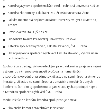
Katedra jazykov a spoločenských vied, Technická univerzita Košice
Katedra ekonomiky, Fakulta PEDaS, Žilinská univerzita, Žilina
Fakulta masmediálnej komunikácie Univerzity sv.Cyrila a Metoda,
Trnava
Právnická fakulta UPJŠ Košice
Filozofická fakulta Prešovskej univerzity v Prešove
Katedra společenských věd, Fakulta stavební, ČVUT Praha
Ústav jazykov a společenských věd, Fakulta stavební, Vysoké učení
technické Brno
Spolupráca s pedagogicko-vedeckými pracoviskami sa prejavuje najmä
vzájomnou výmenou skúseností vyučovania humanitných
a spoločenskovedných predmetov, účasťou na seminároch a výmenou
literatúry. Účasťou na seminároch a domácich a medzinárodných
konferenciách, ako aj spoločnou organizáciou týchto podujatí najmä
s Katedrou společenských věd ČVUT Praha.
Medzi inšitúcie s ktorými katedra spolupracuje patria:
Slovenská komora stavebných inžinierov