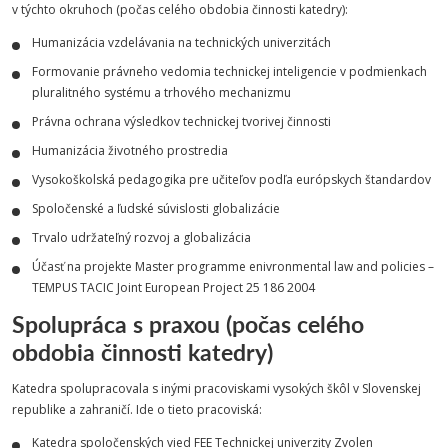
v týchto okruhoch (počas celého obdobia činnosti katedry):
Humanizácia vzdelávania na technických univerzitách
Formovanie právneho vedomia technickej inteligencie v podmienkach
pluralitného systému a trhového mechanizmu
Právna ochrana výsledkov technickej tvorivej činnosti
Humanizácia životného prostredia
Vysokoškolská pedagogika pre učiteľov podľa európskych štandardov
Spoločenské a ľudské súvislosti globalizácie
Trvalo udržateľný rozvoj a globalizácia
Účasť na projekte Master programme enivronmental law and policies –
TEMPUS TACIC Joint European Project 25 186 2004
Spolupráca s praxou (počas celého
obdobia činnosti katedry)
Katedra spolupracovala s inými pracoviskami vysokých škôl v Slovenskej
republike a zahraničí. Ide o tieto pracoviská:
Katedra spoločenských vied FEE Technickej univerzity Zvolen