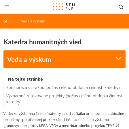
Prejsť na obsah
...
Veda a výskum
Katedra humanitných vied
Veda a výskum
Na tejto stránke
Spolupráca s praxou (počas celého obdobia činnosti katedry)
Významné realizované projekty (počas celého obdobia činnosti
katedry)
Vedecko-výskumná činnosť katedry sa od začiatku orientovala na aktuálne
problémy spoločenskej praxe v rámci inštitucionálneho výskumu,
grantových projektov KEGA, VEGA a medzinárodného projektu TEMPUS