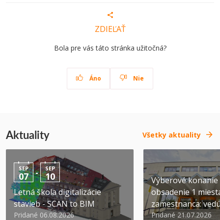
ZDIEĽAŤ
Bola pre vás táto stránka užitočná?
Áno
Nie
Aktuality
Všetky aktuality
SEP
SEP
-
07
10
Výberové konanie
Letná škola digitalizácie
obsadenie 1 miest
stavieb - SCAN to BIM
zamestnanca: vedúc
Pridané 06.08.2026
Pridané 21.07.2026