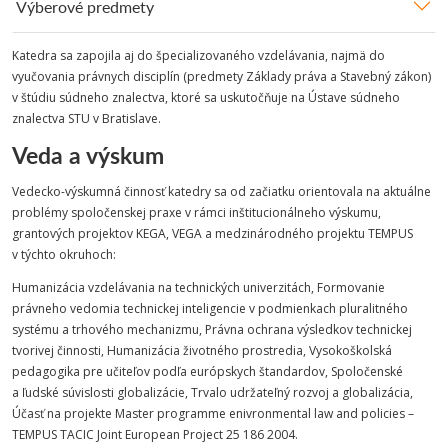
Výberové predmety
Katedra sa zapojila aj do špecializovaného vzdelávania, najmä do
vyučovania právnych disciplín (predmety Základy práva a Stavebný zákon)
v štúdiu súdneho znalectva, ktoré sa uskutočňuje na Ústave súdneho
znalectva STU v Bratislave.
Veda a výskum
Vedecko-výskumná činnosť katedry sa od začiatku orientovala na aktuálne
problémy spoločenskej praxe v rámci inštitucionálneho výskumu,
grantových projektov KEGA, VEGA a medzinárodného projektu TEMPUS
v týchto okruhoch:
Humanizácia vzdelávania na technických univerzitách, Formovanie
právneho vedomia technickej inteligencie v podmienkach pluralitného
systému a trhového mechanizmu, Právna ochrana výsledkov technickej
tvorivej činnosti, Humanizácia životného prostredia, Vysokoškolská
pedagogika pre učiteľov podľa európskych štandardov, Spoločenské
a ľudské súvislosti globalizácie, Trvalo udržateľný rozvoj a globalizácia,
Účasť na projekte Master programme enivronmental law and policies –
TEMPUS TACIC Joint European Project 25 186 2004.