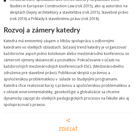
Studies in European Construction Law (rok 2015), ako aj autorstvo na
skriptách Dejiny architektúry a staviteľstva (rok 2015), Stavebné právo
(rok 2016) a Príklady k stavebnému právu (rok 2018).
Rozvoj a zámery katedry
Katedra má eminentný záujem o hlbšiu spoluprácu s odbornými
katedrami vo všetkých oblastiach. Súčasný trend katedry je organizovať
každoročne aspoň jedno kolokvium alebo medzinárodnú konferenciu so
zámerom výmeny skúseností a poznatkov. Pokračovanie v účasti na
každoročných medzinárodných konferenciach ESCL (Medzinárodného
združenia pre stavebné právo). Publikovať skriptá s právnou a
spoločenskou problematikou v súlade so študijnými programami.
Katedra chce realizovať kurzy s právnou a spoločenskou problematikou a
v oblasti environmentalistiky, geoekológie a globalizácie sa chceme
dynamicky zapojiť do všetkých pedagogických procesov na fakulte ako aj
spolupracovať s praxou.
ZDIEĽAŤ