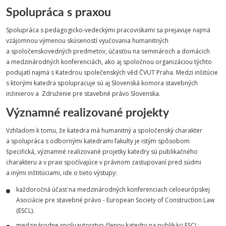
Spolupráca s praxou
Spolupráca s pedagogicko-vedeckými pracoviskami sa prejavuje najmä
vzájomnou výmenou skúseností vyučovania humanitných
a spoločenskovedných predmetov, účasťou na seminároch a domácich
a medzinárodných konferenciách, ako aj spoločnou organizáciou týchto
podujatí najmä s Katedrou společenských věd ČVUT Praha. Medzi inšitúcie
s ktorými katedra spolupracuje sú aj Slovenská komora stavebných
inžinierov a Združenie pre stavebné právo Slovenska.
Významné realizované projekty
Vzhľadom k tomu, že katedra má humanitný a spoločenský charakter
a spolupráca s odbornými katedrami fakulty je istým spôsobom
špecifická, významné realizované projetky katedry sú publikačného
charakteru a v praxi spočívajúce v právnom zastupovaní pred súdmi
a inými inštitúciami, ide o tieto výstupy:
každoročná účasť na medzinárodných konferenciach celoeurópskej
Asociácie pre stavebné právo - European Society of Construction Law
(ESCL).
medzinárodne spoluautorstvo členov katedry na publikáci ESCL: