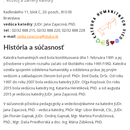
Rozvoj a zámery katedry
Radlinského 11, blok C, 20. posch., 810 05
Bratislava
vedúca katedry:
JUDr. Jana Zajacová, PhD.
tel.:
02/32 888 215, 02/32 888 220, 02/32 888 228
e-mail:
janka.zajacova@stuba.sk
História a súčasnosť
Katedra humanitných vied bola konštituovaná dňa 1. februára 1991 a jej
pôsobenie v plnom rozsahu začalo od školského roku 1991/1992. Katedra
vznikla spojením oddelenia humanistiky a oddelenia práva. Jej prvým
vedúcim a zakladajúcim členom bol prof. PhDr. Emil Duda, DrSc. Od roku
1997 do roku 2007 bola vedúcou katedry JUDr. Oľga Kopšová. Do roku
2015 bola vedúcou katedry Ing. Katarína Heretiková, PhD. a od augusta
2015 je vedúcou katedry JUDr. Jana Zajacová, PhD.
V súčasnosti pôsobia pedagogicky a vedeckovýskumne na katedre JUDr.
Jana Zajacová, PhD. - vedúca katedry, PhDr. Mgr. Libor Bernát, CSc., JUDr.
Ján Florián Gajniak, JUDr. Ondrej Gajniak, Mgr. Martina Porubčinová,
PhD., Mgr. Daša Priedhorská a doc. Ing. Mária Zúbková, PhD.