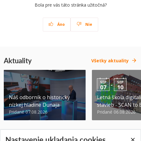
Bola pre vás táto stránka užitočná?
Áno
Nie
Aktuality
Všetky aktuality
SEP
SEP
-
07
10
Náš odborník o historicky
Letná škola digital
nízkej hladine Dunaja
stavieb - SCAN to
Pridané 07.08.2026
Pridané 06.08.2026
Nastavenie ukladania cookies