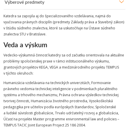
Výberové predmety
Katedra sa zapojila aj do špecializovaného vzdelávania, najmä do
vyučovania právnych disciplín (predmety Základy práva a Stavebný zákon)
v štúdiu súdneho znalectva, ktoré sa uskutočňuje na Ústave súdneho
znalectva STU v Bratislave.
Veda a výskum
Vedecko-výskumná činnosť katedry sa od začiatku orientovala na aktuálne
problémy spoločenskej praxe v rámci inštitucionálneho výskumu,
grantových projektov KEGA, VEGA a medzinárodného projektu TEMPUS
v týchto okruhoch:
Humanizácia vzdelávania na technických univerzitách, Formovanie
právneho vedomia technickej inteligencie v podmienkach pluralitného
systému a trhového mechanizmu, Právna ochrana výsledkov technickej
tvorivej činnosti, Humanizácia životného prostredia, Vysokoškolská
pedagogika pre učiteľov podľa európskych štandardov, Spoločenské
a ľudské súvislosti globalizácie, Trvalo udržateľný rozvoj a globalizácia,
Účasť na projekte Master programme enivronmental law and policies –
TEMPUS TACIC Joint European Project 25 186 2004.