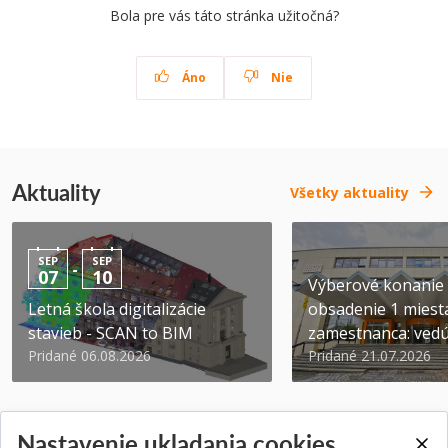
Bola pre vás táto stránka užitočná?
Áno
Nie
Aktuality
Všetky aktuality
SEP
SEP
-
07
10
Výberové konanie
Letná škola digitalizácie
obsadenie 1 miest
stavieb - SCAN to BIM
zamestnanca: vedúc
Pridané 06.08.2026
Pridané 21.07.2026
Nastavenie ukladania cookies