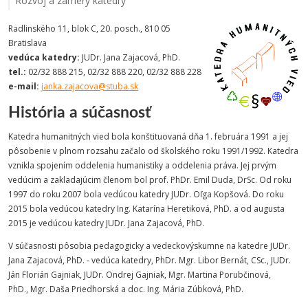
Rozvoj a zámery katedry
Radlinského 11, blok C, 20. posch., 810 05
Bratislava
vedúca katedry:
JUDr. Jana Zajacová, PhD.
tel.:
02/32 888 215, 02/32 888 220, 02/32 888 228
e-mail:
janka.zajacova@stuba.sk
História a súčasnosť
Katedra humanitných vied bola konštituovaná dňa 1. februára 1991 a jej
pôsobenie v plnom rozsahu začalo od školského roku 1991/1992. Katedra
vznikla spojením oddelenia humanistiky a oddelenia práva. Jej prvým
vedúcim a zakladajúcim členom bol prof. PhDr. Emil Duda, DrSc. Od roku
1997 do roku 2007 bola vedúcou katedry JUDr. Oľga Kopšová. Do roku
2015 bola vedúcou katedry Ing. Katarína Heretiková, PhD. a od augusta
2015 je vedúcou katedry JUDr. Jana Zajacová, PhD.
V súčasnosti pôsobia pedagogicky a vedeckovýskumne na katedre JUDr.
Jana Zajacová, PhD. - vedúca katedry, PhDr. Mgr. Libor Bernát, CSc., JUDr.
Ján Florián Gajniak, JUDr. Ondrej Gajniak, Mgr. Martina Porubčinová,
PhD., Mgr. Daša Priedhorská a doc. Ing. Mária Zúbková, PhD.