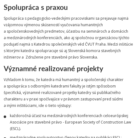
Spolupráca s praxou
Spolupráca s pedagogicko-vedeckými pracoviskami sa prejavuje najmä
vzájomnou výmenou skúseností vyučovania humanitných
a spoločenskovedných predmetov, účasťou na seminároch a domácich
a medzinárodných konferenciách, ako aj spoločnou organizáciou týchto
podujatí najmä s Katedrou společenských věd ČVUT Praha. Medzi inšitúcie
s ktorými katedra spolupracuje sú aj Slovenská komora stavebných
inžinierov a Združenie pre stavebné právo Slovenska.
Významné realizované projekty
Vzhľadom k tomu, že katedra má humanitný a spoločenský charakter
a spolupráca s odbornými katedrami fakulty je istým spôsobom
špecifická, významné realizované projetky katedry sú publikačného
charakteru a v praxi spočívajúce v právnom zastupovaní pred súdmi
a inými inštitúciami, ide o tieto výstupy:
každoročná účasť na medzinárodných konferenciach celoeurópskej
Asociácie pre stavebné právo - European Society of Construction Law
(ESCL).
medzinárodne spoluautorstvo členov katedry na publikáci ESCL: