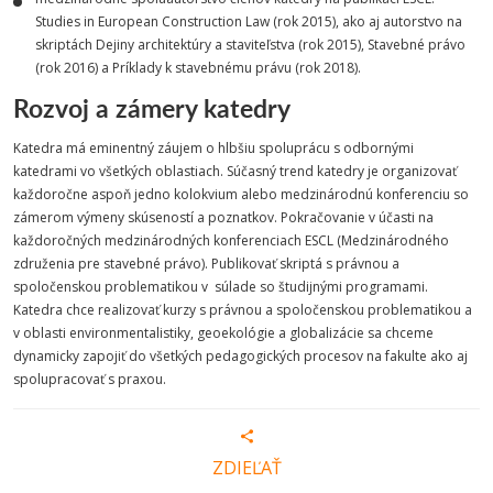
Studies in European Construction Law (rok 2015), ako aj autorstvo na
skriptách Dejiny architektúry a staviteľstva (rok 2015), Stavebné právo
(rok 2016) a Príklady k stavebnému právu (rok 2018).
Rozvoj a zámery katedry
Katedra má eminentný záujem o hlbšiu spoluprácu s odbornými
katedrami vo všetkých oblastiach. Súčasný trend katedry je organizovať
každoročne aspoň jedno kolokvium alebo medzinárodnú konferenciu so
zámerom výmeny skúseností a poznatkov. Pokračovanie v účasti na
každoročných medzinárodných konferenciach ESCL (Medzinárodného
združenia pre stavebné právo). Publikovať skriptá s právnou a
spoločenskou problematikou v súlade so študijnými programami.
Katedra chce realizovať kurzy s právnou a spoločenskou problematikou a
v oblasti environmentalistiky, geoekológie a globalizácie sa chceme
dynamicky zapojiť do všetkých pedagogických procesov na fakulte ako aj
spolupracovať s praxou.
ZDIEĽAŤ