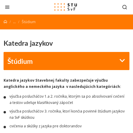
Prejsť na obsah
...
Štúdium
Katedra jazykov
Štúdium
Katedra jazykov Stavebnej fakulty zabezpečuje výučbu
anglického a nemeckého jazyka v nasledujúcich kategóriách:
výučba poslucháčov 1.a 2. ročníka, ktorým sa po absolvovaní cvičení
a testov udeľuje klasifikovaný zápočet
výučba poslucháčov 3. ročníka, ktorí končia povinné štúdium jazykov
na SvF skúškou
cvičenia a skúšky z jazyka pre doktorandov