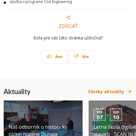
výučba v programe Civil Engineering
ZDIEĽAŤ
Bola pre vás táto stránka užitočná?
Áno
Nie
Aktuality
Všetky aktuality
SEP
SEP
-
07
10
Náš odborník o historicky
Letná škola digital
nízkej hladine Dunaja
stavieb - SCAN to