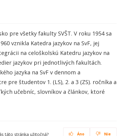
sko pre všetky fakulty SVŠT. V roku 1954 sa
960 vznikla Katedra jazykov na SvF, jej
tegrácii na celoškolskú Katedru jazykov na
dier jazykov pri jednotlivých fakultách.
kého jazyka na SvF v dennom a
 pre študentov 1. (LS), 2. a 3 (ZS). ročníka a
kých učebníc, slovníkov a článkov, ktoré
ás táto stránka užitočná?
Áno
Nie