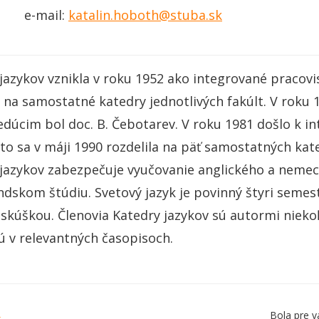
e-mail:
katalin.hoboth@stuba.sk
jazykov vznikla v roku 1952 ako integrované pracovi
a na samostatné katedry jednotlivých fakúlt. V roku 1
dúcim bol doc. B. Čebotarev. V roku 1981 došlo k in
to sa v máji 1990 rozdelila na päť samostatných kate
jazykov zabezpečuje vyučovanie anglického a nemec
dskom štúdiu. Svetový jazyk je povinný štyri semestre
 skúškou. Členovia Katedry jazykov sú autormi niekoľ
ú v relevantných časopisoch.
Bola pre v