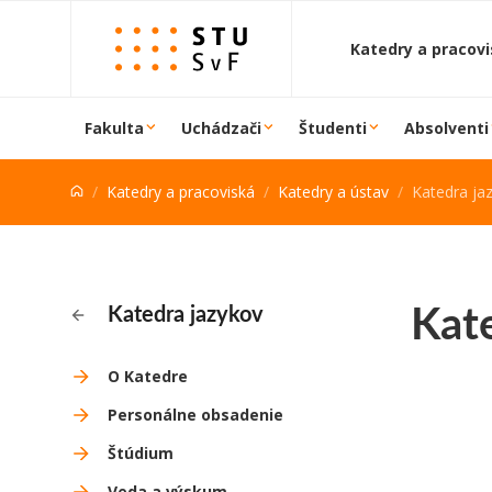
Prejsť na obsah
Katedry a pracov
Fakulta
Uchádzači
Študenti
Absolventi
Katedry a pracoviská
Katedry a ústav
Katedra ja
Kat
Katedra jazykov
O Katedre
Personálne obsadenie
Štúdium
Veda a výskum