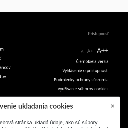
Prístupnosť
A++
um
A+
A
ť
Čiernobiela verzia
ancov
Vyhlásenie o prístupnosti
tov
Podmienky ochrany súkromia
Využívanie súborov cookies
venie ukladania cookies
ebová stránka ukladá údaje, ako sú súbory