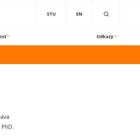
STU
EN
osť
Odkazy
lava
 PhD.