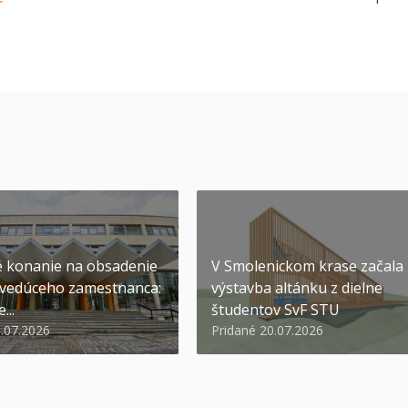
Ť
 konanie na obsadenie
V Smolenickom krase začala
 vedúceho zamestnanca:
výstavba altánku z dielne
...
študentov SvF STU
1.07.2026
Pridané 20.07.2026