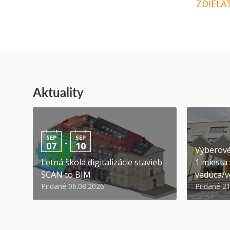
ZDIEĽA
Aktuality
SEP
SEP
-
07
10
Výberové
Letná škola digitalizácie stavieb -
1 miesta
SCAN to BIM
vedúca/ve
Pridané 06.08.2026
Pridané 2