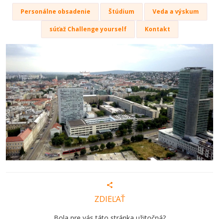
Personálne obsadenie
Štúdium
Veda a výskum
súťaž Challenge yourself
Kontakt
ZDIEĽAŤ
Bola pre vás táto stránka užitočná?