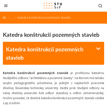
Prejsť na obsah
...
Katedra konštrukcií pozemných stavieb
Katedra konštrukcií pozemných stavieb
Katedra konštrukcií pozemných
stavieb
Katedra konštrukcií pozemných stavieb
je profilovou katedrou
študijného odboru "architektúra a pozemné stavby", na ktorom má ťažisko
svojho pedagogického pôsobenia. Je jedným z najstarších pracovísk
dnešnej Slovenskej technickej univerzity. Keďže prvé študijné odbory na
našej dnešnej univerzite boli odbor stavebný a odbor zememeračský,
možno povedať, že dnešná Katedra konštrukcií pozemných stavieb vznikla
s jej zrodom.