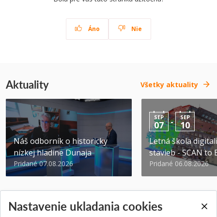
Áno
Nie
Aktuality
Všetky aktuality
SEP
SEP
-
07
10
Náš odborník o historicky
Letná škola digital
nízkej hladine Dunaja
stavieb - SCAN to
Pridané 07.08.2026
Pridané 06.08.2026
Nastavenie ukladania cookies