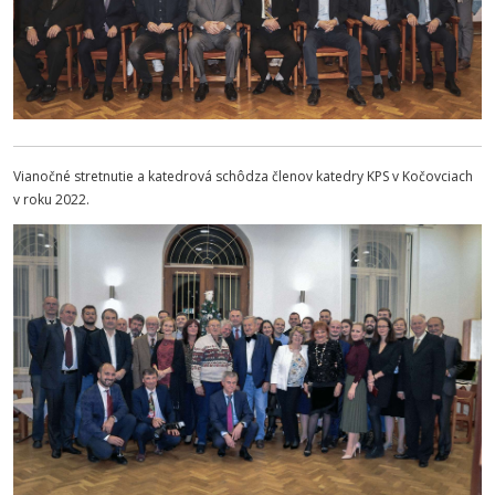
Vianočné stretnutie a katedrová schôdza členov katedry KPS v Kočovciach
v roku 2022.