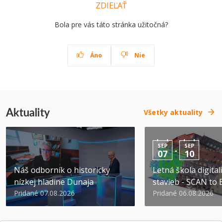
ZDIEĽAŤ
Bola pre vás táto stránka užitočná?
Áno
Nie
Aktuality
Všetky aktuality
SEP
SEP
-
07
10
Náš odborník o historicky
Letná škola digital
nízkej hladine Dunaja
stavieb - SCAN to
Pridané 07.08.2026
Pridané 06.08.2026