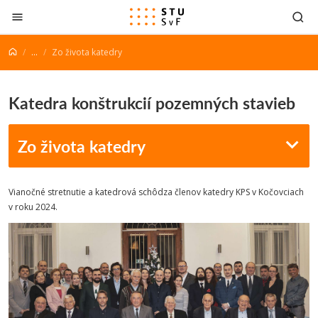
Prejsť na obsah
...
Zo života katedry
Katedra konštrukcií pozemných stavieb
Zo života katedry
Vianočné stretnutie a katedrová schôdza členov katedry KPS v Kočovciach
v roku 2024.