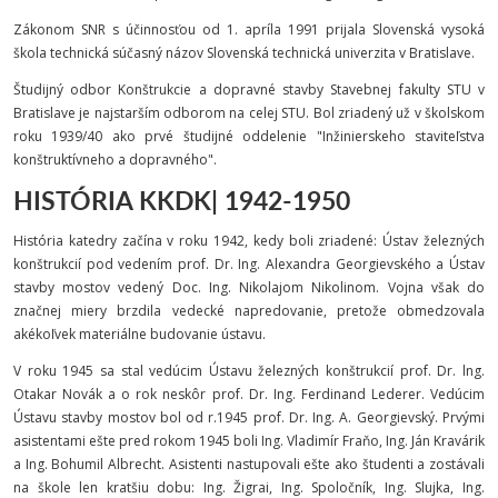
Zákonom SNR s účinnosťou od 1. apríla 1991 prijala Slovenská vysoká
škola technická súčasný názov Slovenská technická univerzita v Bratislave.
Študijný odbor Konštrukcie a dopravné stavby Stavebnej fakulty STU v
Bratislave je najstarším odborom na celej STU. Bol zriadený už v školskom
roku 1939/40 ako prvé študijné oddelenie "Inžinierskeho staviteľstva
konštruktívneho a dopravného".
HISTÓRIA KKDK| 1942-1950
História katedry začína v roku 1942, kedy boli zriadené: Ústav železných
konštrukcií pod vedením prof. Dr. Ing. Alexandra Georgievského a Ústav
stavby mostov vedený Doc. Ing. Nikolajom Nikolinom. Vojna však do
značnej miery brzdila vedecké napredovanie, pretože obmedzovala
akékoľvek materiálne budovanie ústavu.
V roku 1945 sa stal vedúcim Ústavu železných konštrukcií prof. Dr. lng.
Otakar Novák a o rok neskôr prof. Dr. Ing. Ferdinand Lederer. Vedúcim
Ústavu stavby mostov bol od r.1945 prof. Dr. Ing. A. Georgievský. Prvými
asistentami ešte pred rokom 1945 boli Ing. Vladimír Fraňo, Ing. Ján Kravárik
a Ing. Bohumil Albrecht. Asistenti nastupovali ešte ako študenti a zostávali
na škole len kratšiu dobu: Ing. Žigrai, Ing. Spoločník, Ing. Slujka, Ing.