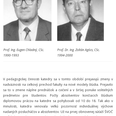
Prof. Ing. Eugen Chladný, CSc.
Prof. Dr. Ing. Zoltán Agócs, CSc.
1990-1993
1994-2000
V pedagogickej činnosti katedry sa v tomto období prejavujú zmeny v
nadväznosti na celkový prechod fakulty na nové modely štúdia. Prejavilo
sa to v zmene náplne prednášok a cvičení a v širšej ponuke voliteľných
predmetov pre študentov. Počty absolventov končiacich štúdium
diplomovou prácou na katedre sa pohybovali od 10 do 18. Tak ako v
minulosti, katedra venovala veľkú pozornosť individuálnej výchove
nadaných poslucháčov a absolventov. Už na prvej obnovenej súťaží ŠVOČ