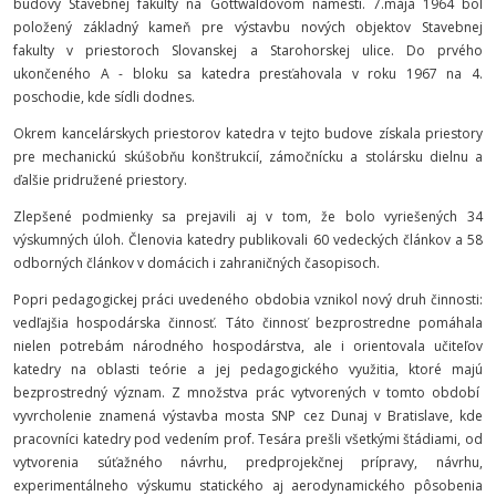
budovy Stavebnej fakulty na Gottwaldovom námestí. 7.mája 1964 bol
položený základný kameň pre výstavbu nových objektov Stavebnej
fakulty v priestoroch Slovanskej a Starohorskej ulice. Do prvého
ukončeného A - bloku sa katedra presťahovala v roku 1967 na 4.
poschodie, kde sídli dodnes.
Okrem kancelárskych priestorov katedra v tejto budove získala priestory
pre mechanickú skúšobňu konštrukcií, zámočnícku a stolársku dielnu a
ďalšie pridružené priestory.
Zlepšené podmienky sa prejavili aj v tom, že bolo vyriešených 34
výskumných úloh. Členovia katedry publikovali 60 vedeckých článkov a 58
odborných článkov v domácich i zahraničných časopisoch.
Popri pedagogickej práci uvedeného obdobia vznikol nový druh činnosti:
vedľajšia hospodárska činnosť. Táto činnosť bezprostredne pomáhala
nielen potrebám národného hospodárstva, ale i orientovala učiteľov
katedry na oblasti teórie a jej pedagogického využitia, ktoré majú
bezprostredný význam. Z množstva prác vytvorených v tomto období
vyvrcholenie znamená výstavba mosta SNP cez Dunaj v Bratislave, kde
pracovníci katedry pod vedením prof. Tesára prešli všetkými štádiami, od
vytvorenia súťažného návrhu, predprojekčnej prípravy, návrhu,
experimentálneho výskumu statického aj aerodynamického pôsobenia