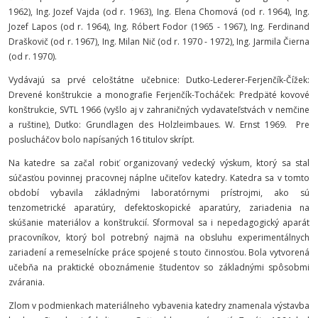
1962), Ing. Jozef Vajda (od r. 1963), Ing. Elena Chomová (od r. 1964), Ing.
Jozef Lapos (od r. 1964), Ing. Róbert Fodor (1965 - 1967), Ing. Ferdinand
Draškovič (od r. 1967), Ing. Milan Nič (od r. 1970 - 1972), Ing. Jarmila Čierna
(od r. 1970).
Vydávajú sa prvé celoštátne učebnice: Dutko-Lederer-Ferjenčík-Čížek:
Drevené konštrukcie a monografie Ferjenčík-Tocháček: Predpäté kovové
konštrukcie, SVTL 1966 (vyšlo aj v zahraničných vydavateľstvách v nemčine
a ruštine), Dutko: Grundlagen des Holzleimbaues. W. Ernst 1969. Pre
poslucháčov bolo napísaných 16 titulov skrípt.
Na katedre sa začal robiť organizovaný vedecký výskum, ktorý sa stal
súčasťou povinnej pracovnej náplne učiteľov katedry. Katedra sa v tomto
období vybavila základnými laboratórnymi prístrojmi, ako sú
tenzometrické aparatúry, defektoskopické aparatúry, zariadenia na
skúšanie materiálov a konštrukcií. Sformoval sa i nepedagogický aparát
pracovníkov, ktorý bol potrebný najmä na obsluhu experimentálnych
zariadení a remeselnícke práce spojené s touto činnosťou. Bola vytvorená
učebňa na praktické oboznámenie študentov so základnými spôsobmi
zvárania.
Zlom v podmienkach materiálneho vybavenia katedry znamenala výstavba