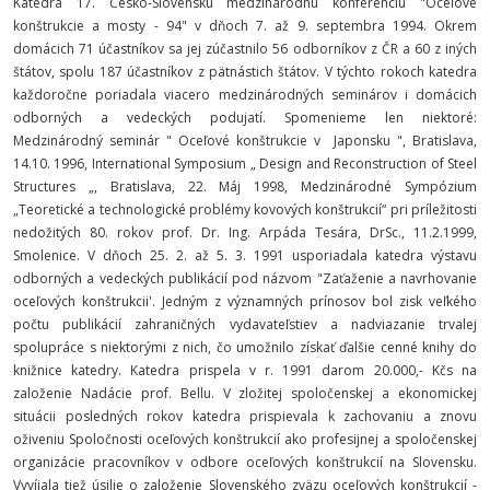
Katedra 17. Česko-Slovenskú medzinárodnú konferenciu "Oceľové
konštrukcie a mosty - 94" v dňoch 7. až 9. septembra 1994. Okrem
domácich 71 účastníkov sa jej zúčastnilo 56 odborníkov z ČR a 60 z iných
štátov, spolu 187 účastníkov z pätnástich štátov. V týchto rokoch katedra
každoročne poriadala viacero medzinárodných seminárov i domácich
odborných a vedeckých podujatí. Spomenieme len niektoré:
Medzinárodný seminár " Oceľové konštrukcie v Japonsku ", Bratislava,
14.10. 1996, International Symposium „ Design and Reconstruction of Steel
Structures „, Bratislava, 22. Máj 1998, Medzinárodné Sympózium
„Teoretické a technologické problémy kovových konštrukcií“ pri príležitosti
nedožitých 80. rokov prof. Dr. Ing. Arpáda Tesára, DrSc., 11.2.1999,
Smolenice. V dňoch 25. 2. až 5. 3. 1991 usporiadala katedra výstavu
odborných a vedeckých publikácií pod názvom "Zaťaženie a navrhovanie
oceľových konštrukcii'. Jedným z významných prínosov bol zisk veľkého
počtu publikácií zahraničných vydavateľstiev a nadviazanie trvalej
spolupráce s niektorými z nich, čo umožnilo získať ďalšie cenné knihy do
knižnice katedry. Katedra prispela v r. 1991 darom 20.000,- Kčs na
založenie Nadácie prof. Bellu. V zložitej spoločenskej a ekonomickej
situácii posledných rokov katedra prispievala k zachovaniu a znovu
oživeniu Spoločnosti oceľových konštrukcií ako profesijnej a spoločenskej
organizácie pracovníkov v odbore oceľových konštrukcií na Slovensku.
Vyvíjala tiež úsilie o založenie Slovenského zväzu oceľových konštrukcií -