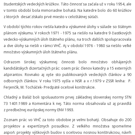
študentských vedeckých krúžkov. Táto činnosť sa začala už v roku 1954, ale
v tomto období bola mimoriadne bohatá. Na katedre bolo do 60 krúžkov
z ktorých desať získalo prvé miesto v celoštátnej súťaži.
V období týchto rokov riešila katedra výskumné úlohy v súlade so štátnym
plánom výskumu. V rokoch 1971 - 1975 sa riešilo na katedre 9 čiastkových
vedecko-výskumných úloh štátneho plánu, na troch ďalších spolupracovala
a dve úlohy sa riešili v rámci VHČ. Aj v období 1976 - 1980 sa riešilo veľké
množstvo výskumných úloh štátneho plánu.
Odrazom širokej výskumnej činnosti bolo množstvo obhájených
kandidátskych dizertačných prác: osem prác členov katedry a 15 externých
ašpirantov. Rovnako aj vyše sto publikovaných vedeckých článkov a 90
odborných článkov. V roku 1975 vyšla v NSR a v r.1979 v ZSSR kniha: P.
Ferjenčík, M. Tocháček- Predpäté oceľové konštrukcie.
Chladný a Baláž boli spoluautormi prvej základnej slovenskej normy STN
73 1401:1989 a Komentára k nej. Táto norma obsahovala už aj pravidlá
z predbežnej európskej normy ENV 1993.
Zoznam prác vo VHČ za toto obdobie je veľmi bohatý. Obsahuje do 200
projektov a expertíznych posudkov. Z veľkého množstva spomeňme
aspoň: projekty výškových budov s oceľovou nosnou konštrukciou, návrh