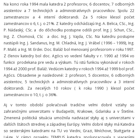
Na konci roka 1994 mala katedra 2 profesorov, 6 docentov, 7 odborných
asistentov a 7 technických a administratívnych pracovníkov. Spolu 22
zamestnancov a 4 interní doktorandi. Za 5 rokov klesol počet
zamestnancov o 6, t. j. o 21%. Z katedry odchádzajú Ing. A. Belica, CSc., Ing.
P. Nádaský, CSc. a do dôchodku postupne odišli prof. Ing. J. Schun, CSc.,
Ing. Z. Chomová, CSc a doc. Ing. J. Vajda, CSc. Na katedru postupne
nastúpili Ing. J. Sandanus, Ing. M. Chladná, Ing. J. Vrábel ( 1996 – 1999), Ing.
P. Mališ a Ing. M. Erdei. Doc. Baláž bol menovaný profesorom v roku 1997.
Z členov katedry bol doc. Agócs vo vedení fakulty v r. 1990 až 1994 vo
funkcii prodekana pre vedu a výskum. Tú istú funkciu vykonával v rokoch
1994 až 2000 prof. Baláž. Vedúcim katedry v rokoch 1994 až 1999 bol prof.
Agócs. Obsadenie je nasledovné: 2 profesori, 5 docentov, 6 odborných
asistentov, 5 technických a administratívnych pracovníkov a 3 interní
doktorandi. Za necelých 10 rokov ( k roku 1990 ) klesol počet
zamestnancov o 10, t. j. o 36%.
Aj v tomto období pokračovali tradične veľmi dobré vzťahy so
zahraničnými univerzitami v Budapešti, Krakowe, Gdańsku a v Štetíne.
Zmenená politická situácia umožnila nadviazať styky aj s univerzitami v
ďalších štátoch strednej a západnej Európy. Veľmi dobré styky má Katedra
so sesterskými katedrami na TU vo Viedni, Grazi, Mníchove, Stuttgarte a
Liége. V rámci projektu TEMPUS katedra spolupracovala s viacerými