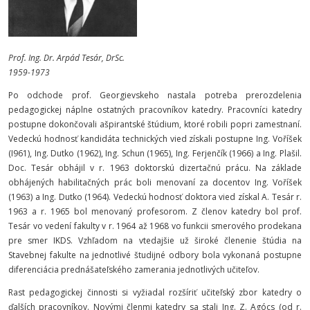
Prof. Ing. Dr. Arpád Tesár, DrSc.
1959-1973
Po odchode prof. Georgievskeho nastala potreba prerozdelenia
pedagogickej náplne ostatných pracovníkov katedry. Pracovníci katedry
postupne dokončovali ašpirantské štúdium, ktoré robili popri zamestnaní.
Vedeckú hodnosť kandidáta technických vied získali postupne Ing. Voříšek
(I961), Ing. Dutko (1962), Ing. Schun (1965), Ing. Ferjenčík (1966) a Ing. Plašil.
Doc. Tesár obhájil v r. 1963 doktorskú dizertačnú prácu. Na základe
obhájených habilitačných prác boli menovaní za docentov Ing. Voříšek
(1963) a Ing. Dutko (1964). Vedeckú hodnosť doktora vied získal A. Tesár r.
1963 a r. 1965 bol menovaný profesorom. Z členov katedry bol prof.
Tesár vo vedení fakulty v r. 1964 až 1968 vo funkcii smerového prodekana
pre smer IKDS. Vzhľadom na vtedajšie už široké členenie štúdia na
Stavebnej fakulte na jednotlivé študijné odbory bola vykonaná postupne
diferenciácia prednášateľského zamerania jednotlivých učiteľov.
Rast pedagogickej činnosti si vyžiadal rozšíriť učiteľský zbor katedry o
ďalších pracovníkov. Novými členmi katedry sa stali Ing. Z. Agócs (od r.