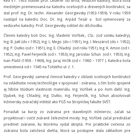
Keď v r. 1953 odišiel prof. Lederer do Brna, vedúcim katedry, ktorá bola
medzitým premenovaná na Katedru oceľových a drevených konštrukcií, sa
stal prof. Ing. Dr. techn. Alexander Georgievsky (1953-1959). V roku 1959
nastúpil na katedru Doc. Dr. Ing. Arpád Tesár a bol vymenovaný za
vedúceho katedry. Prof. Georgievsky odišiel do dôchodku.
Členmi katedry boli Doc. Ing. Vladimír Voříšek., CSc. (od vzniku katedry),
Ing. B. Jukl (do r.1952), Ing. Ľ. Mego (do r.1951), Ing. I. Meszároš (do r. 1952),
Ing. P. Dutko (od r. 1951), Ing. E. Chladný (od roku 1951), Ing. K. Amon (od r.
1952), Ing. Pavel Ferjenčík (od r. 1953), Ing. Jaroslav Schun (od r. 1953), Ing.
Ivan Plašil (1958 - 1969), Ing. Juraj Virčík (od r. 1960 – 1977 ). Katedra bola
umiestnená od r. 1945 na Tolstého ul. č. 1.
Prof. Georgievský zameral činnosť katedry v oblasti oceľových konštrukcií
na zvládnutie novej technológie v spojovaní - zvárania, s čím bolo spojené
aj hlbšie štúdium vlastnosti materiálu. Ing. Voříšek a po ňom ďalší: Ing.
Djubek, Ing. Chladný, Ing. Dutko, Ing. Ferjenčík, Ing. Schun absolvovali
Inžiniersky zváračský inštitút ako PGŠ na Strojníckej fakulte SVŠT.
Poriadali sa kurzy zo zvárania pre stavebných inžinierov, začali sa
projektovať i cvičiť zvárané železničné mosty. Ing. Voříšek začal prednášať
predmet zváranie, ku ktorému vydal skriptá. Pre praktické cvičenia zo
zvárania bola založená dielňa, ktorá sa postupne stala základom pre