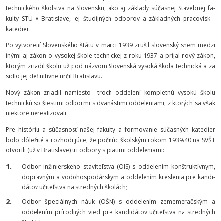
technické­ho školstva na Slo­ven­sku, ako aj základy súčasnej Stavebnej fa­
kulty STU v Bratislave, jej študij­ných od­borov a zá­kladných pracovísk -
katedier.
Po vytvorení Slovenského štátu v marci 1939 zrušil slovenský snem medzi
inými aj zá­kon o vy­so­kej škole technickej z roku 1937 a prijal nový zákon,
ktorým zriadil školu už pod názvom Slovenská vysoká škola technická a za
sídlo jej definitívne určil Bratislavu.
Nový zákon zriadil namiesto troch oddelení kompletnú vysokú školu
technic­kú so šies­timi odbormi s dvanástimi oddeleniami, z ktorých sa však
niektoré nerealizovali.
Pre históriu a súčasnosť našej fakulty a formovanie súčasných katedier
bolo dô­ležité a rozhodujúce, že počnúc škol­ským rokom 1939/40 na SVŠT
otvorili (už v Bratislave) tri odbory s piatimi oddeleniami:
Odbor inžinierskeho staviteľstva (OIS) s oddelením konštruktívnym,
dopravným a vo­do­hospo­dár­skym a oddelením kreslenia pre kandi­
dátov učiteľstva na stredných školách;
Odbor špeciálnych náuk (OŠN) s oddelením zememeračským a
oddelením prírodných vied pre kan­di­dátov učiteľstva na stredných