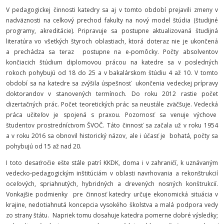
V pedagogickej činnosti katedry sa aj v tomto období prejavili zmeny v
nadväznosti na celkový prechod fakulty na nový model štúdia (študijné
programy, akreditácie). Pripravuje sa postupne aktualizovaná študijná
literatúra vo všetkých štyroch oblastiach, ktorá doteraz nie je ukončená
a prechádza sa teraz postupne na e-pomôcky. Počty absolventov
končiacich štúdium diplomovou prácou na katedre sa v posledných
rokoch pohybujú od 18 do 25 a v bakalárskom štúdiu 4 až 10. V tomto
období sa na katedre sa zvýšila úspešnosť ukončenia vedeckej prípravy
doktorandov v stanovených termínoch. Do roku 2012 rastie počet
dizertačných prác. Počet teoretických prác sa neustále zväčšuje. Vedecká
práca učiteľov je spojená s praxou. Pozornosť sa venuje výchove
študentov prostredníctvom ŠVOČ. Táto činnosť sa začala už v roku 1954
a v roku 2016 sa obnovil historický názov, ale i účasť je bohatá, počty sa
pohybujú od 15 až nad 20.
I toto desaťročie ešte stále patrí KKDK, doma i v zahraničí, k uznávaným
vedecko-pedagogickým inštitúciám v oblasti navrhovania a rekonštrukcií
oceľových, spriahnutých, hybridných a drevených nosných konštrukcií.
Vonkajšie podmienky pre činnosť katedry určuje ekonomická situácia v
krajine, nedotiahnutá koncepcia vysokého školstva a malá podpora vedy
zo strany štátu. Napriek tomu dosahuje katedra pomerne dobré výsledky;