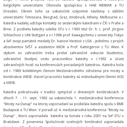
belgickými univerzitami. Obnovila spoluprácu s HAB WEIMAR a TU
Dresden. Okrem toho sa uskutočnili vzájomné návštevy s ďalšími
univerzitami: Timisoara, Beograd, Graz, Innsbruck, Atheny, Melbourne a i.
Katedra naďalej udržuje kontakty so sesterskými katedrami v ČR: v Prahe a
Brne. Z podnetu katedry udelila STU v r. 1993 titul Dr. h. c. prof. Jörgovi
Schlaichovi z UNI Stuttgart a v r.1998 prof. Kawaguchimu z univerzity Tokyo
a SvF svoje pamätné medaily Dr. lvanovi Viestovi z USA - jednému z prvých
absolventov SVŠT a asistentov KKDK a Prof. Kattingerovi z TU Wien. K
stykom so zahraničím treba pridať zahraničné exkurzie študentov,
zahraničnú študijnú cestu pracovníkov katedry v r.1992 a účasť
zahraničných hostí na konferenciách poriadaných katedrou. Katedra bola
od r. 1989 kolektívnym členom Medzinárodného združenia pre mosty a
konštrukcie IABSE. Viacerí pracovníci katedry sú individuálnymi členmi IASS
a IABSE.
Katedra pokračovala v tradícii sympózií v drevených konštrukciách. V
dňoch 7. - 11. sept. 1992 sa uskutočnila 1. medzinárodná konferencia
"Mosty na Dunaji" na ktorej usporiadaní sa podieľala katedra spolu s BME
Budapest a TU Wien. V poradí už 4. medzinárodná konferencia "Mosty na
Dunaji" , ktorú usporiadala katedra sa konala v roku 2001 na SvF STU v
Bratislave. Z poverenia Spoločnosti oceľových konštrukcií usporiadala