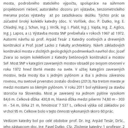
mosta, podrobného statického výpočtu, spolupráce na súhrnom
projektovom riešení, autorského dozoru pri výstavbe, tenzometrického
merania počas výstavby až po zaťažkávaciu skúšku. Týchto prác sa
zúčastnil široký kolektív katedry (doc. V. Voříšek, doc. P. Dutko, Ing. E.
Chladný, Ing. J. Schun, Ing. J. Virčík, Ing. I. Plašil, Ing. J. Vajda, Ing. Z. Agócs,
Ing. J. Lapos, a i.). Výstavba mosta SNP prebiehala v rokoch 1967 až 1972.
Autormi návrhu sú prof. Arpád Tesár z Katedry oceľových a drevených
konštrukcií a Prof. Jozef Lacko z Fakulty architektúry. Návrh základových
konštrukcií mosta v zložitých geologických podmienkach navrhol doc. Jozef
Zvara so svojim kolektívom z Katedry betónových konštrukcií a mostov
SvF. Most SNP v kategórii zavesených mostov obsadil po svojom otvorení v
roku 1972 hneď štvrté miesto na svete. V užšej kategórii zavesených
mostov, teda mosty iba s jedným pylónom a iba s jednou závesnou
rovinou, mu svetové prvenstvo zostalo dodnes (2013). Na treťom mieste je
medzi mostami so šikmým pylónom. V roku 2011 bol vyhlásený za stavbu
storočia na Slovensku. Most je zavesený na jednom pylóne vysokom
84,6 m. Celková dĺžka: 430,8 m, hlavná dĺžka medzi piliermi 74,80 m - 303
m - 54 m, šírka 21 m, hmotnosť 7 537 t., celková výška od základov po
vrchol 95 m. Celkove bolo v tejto činnosti vykonaných skoro 60 prác.
Vedúcim katedry bol po celé obdobie prof. Dr. Ing. Arpád Tesár, DrSc.,
jeho zástupcom doc. Ing. Pavel Dutko, CSc. Zloženie katedry: 1 profesor, 2