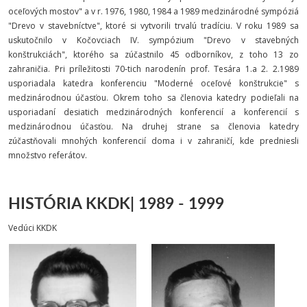
oceľových mostov" a v r. 1976, 1980, 1984 a 1989 medzinárodné sympóziá
"Drevo v stavebníctve", ktoré si vytvorili trvalú tradíciu. V roku 1989 sa
uskutočnilo v Kočovciach IV. sympózium "Drevo v stavebných
konštrukciách", ktorého sa zúčastnilo 45 odborníkov, z toho 13 zo
zahraničia. Pri príležitosti 70-tich narodenín prof. Tesára 1.a 2. 2.1989
usporiadala katedra konferenciu "Moderné oceľové konštrukcie" s
medzinárodnou účasťou. Okrem toho sa členovia katedry podieľali na
usporiadaní desiatich medzinárodných konferencií a konferencií s
medzinárodnou účasťou. Na druhej strane sa členovia katedry
zúčastňovali mnohých konferencií doma i v zahraničí, kde predniesli
množstvo referátov.
HISTÓRIA KKDK|
1989 - 1999
Vedúci KKDK