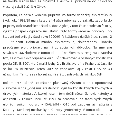
na fakulte v roku I991 sa zúčastnil 1 krúžok a pravidelne od r.1993 vo
vlastnej sekcii 6 až 8 krúžkov.
Popritom, že bežala vedecká príprava vo forme vedeckej ašpirantúry (v
škol. roku 1988/89 mala katedra 14 ašpirantov) sa od začiatku zapojila do
prípravy doktorandského štúdia. doc. Agócs, v tom čase prodekan fakulty,
výrazne prispel k vypracovaniu štatútu tejto formy vedeckej prípravy. Prvý
študent bol prijatý v štud. roku 1990/91. V každom v ďalších štud. rokoch 2
- 3 študenti. Bohužiaľ mnoho ašpirantov aj doktorandov ukončilo
predčasne svoju prípravu najmä zo sociálnych dôvodov. Na zmenenú
situáciu v stavebníctve v tomto období na Slovensku reagovala katedra
tým, že v roku 1992 pripravila kurz PGŠ "Navrhovanie oceľových konštrukcií
podľa DIN I8 800", ktorý mal 3 behy: 2 v Bratislave a 1 v Prahe a zúčastnilo
sa ho 78 inžinierov. Tento kurz sa zopakoval aj v roku 1995 so 43
účastníkmi. Tentoraz sa ho zúčastnili aj študenti vyšších ročníkov SvF.
Rokom 1990 skončil celoštátne plánovaný výskum a bola oponovaná
čiastková úloha „Zvýšenie efektívnosti využitia konštrukčných kovových a
drevených materiálov“, ktorej osem tém riešili všetci členovia katedry a
ašpiranti. V rokoch 1991 až 1993 sa pracovalo na troch výskumných
úlohách, pričom do úlohy 15/G/9/94 - O16 boli zapojení aj riešitelia z
Katedry stavebnej mechaniky a Katedry geotechniky. V tomto období sa