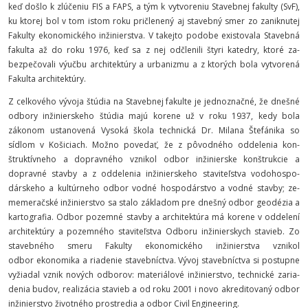
keď došlo k zlúčeniu FIS a FAPS, a tým k vytvoreniu Stavebnej fakulty
(SvF),
ku ktorej bol v tom istom roku pričlenený aj sta­vebný smer zo zaniknutej
Fakulty ekonomické­ho inžinierstva. V takejto po­dobe existovala Sta­veb­ná
fakulta až do roku 1976, keď sa z nej odčle­nili štyri katedry, ktoré za­
bezpečovali výučbu ar­chitektú­ry a urbanizmu a z ktorých bola vytvorená
Fa­kulta architektúry.
Z celkového vývoja štúdia na Stavebnej fakulte je jednoznačné, že dnešné
odbory inži­nierskeho štúdia majú korene už v roku 1937, kedy bola
zákonom ustanovená Vysoká škola technická Dr. Milana Štefánika so
sídlom v Košiciach. Možno pove­dať, že z pôvodného oddelenia kon­
štruktívneho a do­pravného vznikol od­bor inžinierske konštruk­cie a
dopravné stavby a z oddelenia inžinierske­ho sta­viteľ­stva vodo­hospo­
dárskeho a kultúrneho odbor vodné hospo­dárstvo a vodné stavby; ze­
memerač­ské inži­nierstvo sa stalo základom pre dnešný odbor geo­dézia a
kartografia. Odbor po­zemné stavby a architektúra má ko­rene v odde­lení
architektúry a pozemného staviteľstva Odboru inžinierskych stavieb. Zo
sta­vebného smeru Fa­kulty ekono­mického inžinierstva vznikol
odbor ekonomika a riadenie stavebníctva. Vývoj sta­vebníctva si postupne
vyžiadal vznik nových odbo­rov: materiálové inžinier­stvo, technické za­ria­
denia bu­dov, rea­lizácia stavieb a od roku 2001 i novo akreditovaný odbor
inžinierstvo životného prostredia a odbor Civil Engineering.