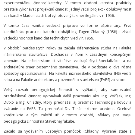
experimentálnu činnosť katedry. V tomto období katedra prakticky
prestala vykonávať projekčnú činnosť. Jediný väčší projekt - oblúkový most
cez kanál v Maduniciach bol vyhotovený takmer ilegálne v r. 1956.
V tomto čase vznikla vedecká príprava vo forme ašpirantúry. Prvú
kandidátsku prácu na katedre obhájil Ing. Eugen Chladný (1958) a získal
vedeckú hodnosť kandidát technických vied v r. 1959.
V období päťdesiatych rokov sa začala diferenciácia štúdia na Fakulte
inžinierskeho staviteľstva. Dochádza v ňom k zásadným koncepčným
zmenám. Na inžinierskom staviteľstve vznikajú štyri špecializácie a na
architektúre smer pozemného staviteľstva. Ide v podstate o dva rôzne
spôsoby špecializovania. Na Fakulte inžinierskeho staviteľstva (FIS) vedľa
seba a na Fakulte architektúry a pozemného staviteľstva (FAPS) za sebou.
Veľký rozsah pedagogickej činnosti si vyžiadal, aby samostatnú
prednáškovú činnosť vykonávali ďalší pracovníci ako Ing. Voříšek, Ing.
Dutko a Ing. Chladný, ktorý prednášal aj predmet Technológia kovov a
zváranie na FAPS. Tu prednášal Dr. Tesár externe predmet Oceľové
konštrukcie a tým založil už v tomto období, základy pre svoju
pedagogickú činnosť na Stavebnej fakulte.
Začalo sa vydávaním učebných pomôcok (Chladný: Vybrané state z