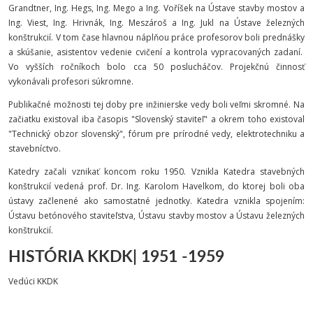
Grandtner, Ing. Hegs, Ing. Mego a Ing. Voříšek na Ústave stavby mostov a
Ing. Viest, Ing. Hrivnák, Ing. Meszároš a Ing. Jukl na Ústave železných
konštrukcií. V tom čase hlavnou náplňou práce profesorov boli prednášky
a skúšanie, asistentov vedenie cvičení a kontrola vypracovaných zadaní.
Vo vyšších ročníkoch bolo cca 50 poslucháčov. Projekčnú činnosť
vykonávali profesori súkromne.
Publikačné možnosti tej doby pre inžinierske vedy boli veľmi skromné. Na
začiatku existoval iba časopis "Slovenský staviteľ" a okrem toho existoval
"Technický obzor slovenský", fórum pre prírodné vedy, elektrotechniku a
stavebníctvo.
Katedry začali vznikať koncom roku 1950. Vznikla Katedra stavebných
konštrukcií vedená prof. Dr. Ing. Karolom Havelkom, do ktorej boli oba
ústavy začlenené ako samostatné jednotky. Katedra vznikla spojením:
Ústavu betónového staviteľstva, Ústavu stavby mostov a Ústavu železných
konštrukcií.
HISTÓRIA KKDK| 1951 -1959
Vedúci KKDK