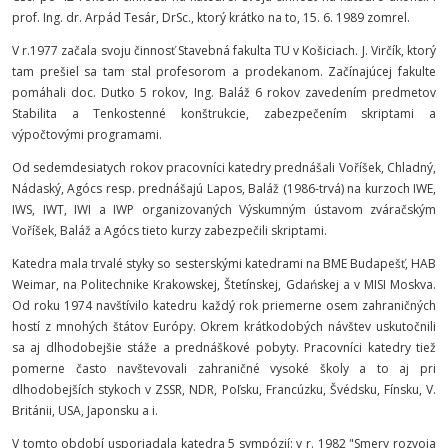
prof. Ing. dr. Arpád Tesár, DrSc., ktorý krátko na to, 15. 6. 1989 zomrel.
V r.1977 začala svoju činnosť Stavebná fakulta TU v Košiciach. J. Virčík, ktorý
tam prešiel sa tam stal profesorom a prodekanom. Začínajúcej fakulte
pomáhali doc. Dutko 5 rokov, Ing. Baláž 6 rokov zavedením predmetov
Stabilita a Tenkostenné konštrukcie, zabezpečením skriptami a
výpočtovými programami.
Od sedemdesiatych rokov pracovníci katedry prednášali Voříšek, Chladný,
Nádaský, Agócs resp. prednášajú Lapos, Baláž (1986-trvá) na kurzoch IWE,
IWS, IWT, IWI a IWP organizovaných Výskumným ústavom zváračským
Voříšek, Baláž a Agócs tieto kurzy zabezpečili skriptami.
Katedra mala trvalé styky so sesterskými katedrami na BME Budapešť, HAB
Weimar, na Politechnike Krakowskej, Štetínskej, Gdańskej a v MISI Moskva.
Od roku 1974 navštívilo katedru každý rok priemerne osem zahraničných
hostí z mnohých štátov Európy. Okrem krátkodobých návštev uskutočnili
sa aj dlhodobejšie stáže a prednáškové pobyty. Pracovníci katedry tiež
pomerne často navštevovali zahraničné vysoké školy a to aj pri
dlhodobejších stykoch v ZSSR, NDR, Poľsku, Francúzku, Švédsku, Fínsku, V.
Británii, USA, Japonsku a i.
V tomto období usporiadala katedra 5 sympózií: v r. 1982 "Smery rozvoja