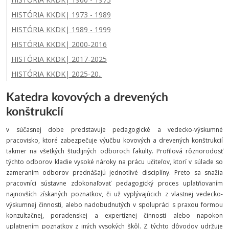
HISTÓRIA KKDK| 1973 - 1989
HISTÓRIA KKDK| 1989 - 1999
HISTÓRIA KKDK| 2000-2016
HISTÓRIA KKDK| 2017-2025
HISTÓRIA KKDK| 2025-20..
Katedra kovových a drevených
konštrukcií
v súčasnej dobe predstavuje pedagogické a vedecko-výskumné
pracovisko, ktoré zabezpečuje výučbu kovových a drevených konštrukcií
takmer na všetkých študijných odboroch fakulty. Profilová rôznorodosť
týchto odborov kladie vysoké nároky na prácu učiteľov, ktorí v súlade so
zameraním odborov prednášajú jednotlivé disciplíny. Preto sa snažia
pracovníci sústavne zdokonaľovať pedagogický proces uplatňovaním
najnovších získaných poznatkov, či už vyplývajúcich z vlastnej vedecko-
výskumnej činnosti, alebo nadobudnutých v spolupráci s praxou formou
konzultačnej, poradenskej a expertíznej činnosti alebo napokon
uplatnením poznatkov z iných vysokých škôl. Z týchto dôvodov udržuje