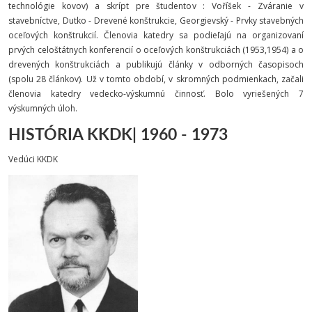
technológie kovov) a skrípt pre študentov : Voříšek - Zváranie v
stavebníctve, Dutko - Drevené konštrukcie, Georgievský - Prvky stavebných
oceľových konštrukcií. Členovia katedry sa podieľajú na organizovaní
prvých celoštátnych konferencií o oceľových konštrukciách (1953,1954) a o
drevených konštrukciách a publikujú články v odborných časopisoch
(spolu 28 článkov). Už v tomto období, v skromných podmienkach, začali
členovia katedry vedecko-výskumnú činnosť. Bolo vyriešených 7
výskumných úloh.
HISTÓRIA KKDK| 1960 - 1973
Vedúci KKDK