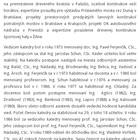
na premiestenie dreveného kostola v Palúdzi, oceľové konštrukcie veží
horákov, expertízne posudky pre výstavbu Prístavného mosta cez Dunaj v
Bratislave, projekty priestorových predpätých lanových konštrukcií
potrubných mostov v Bratislave a Kralupoch, projekt OK autobusového
nádražia v Prievidzi a expertízne posúdenie drevenej konštrukcie
športovej haly v Žiline.
Vedúcim katedry bol v roku 1973 menovaný doc. Ing. Pavel Ferjenčík, CSc.,
jeho zástupcom sa stal Ing. Jaroslav Schun, CSc. Káder učiteľov bol veľmi
stabilný. Na katedru postupne nastúpili na miesta odborných asistentov
Ing. Baláž, CSc., Ing. Nádaský, Ing. Brodniansky, Ing. Belica, Ing. Vadovič a
Ing. Ároch. Ing. Ferjenčík sa v r.1973 habilitoval na docenta a v r. 1980 bol
menovaný profesorom. Ing. Schun habilitoval v r.1976 a menovaný za
profesora bol v r. 1986. V roku 1977 sa habilitoval Ing. Chladný. Za
docentov boli potom postupne menovaní Ing. Agócs (1982), Ing.
Draškovič (1983), Ing. Benková (1983), Ing. Lapos (1988) a Ing. Kalousek
(1989). Skoro všetci odborní asistenti dosiahli vedeckú hodnosť kandidáta
vied. Počet členov katedry sa stabilizoval na 29, z toho 18 učiteľov. V roku
1986 bol za vedúceho katedry menovaný prof. Ing. Jaroslav Schun, CSc.
Jeho zástupcom bol prof. Ing, Pavol Ferjenčík, CSc., tajomníkom Ing. Pavol
Nádaský, CSc.. V roku 1989 odišiel do dôchodku doc. Ing. Vladimír Voříšek,
CSc. po 42 rokoch činnosti na katedre. Svoju činnosť na katedre ukončil i