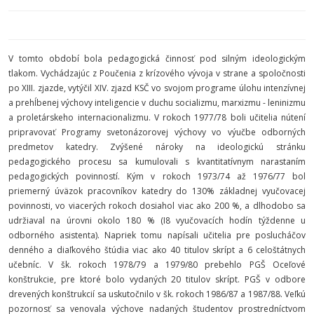
V tomto období bola pedagogická činnosť pod silným ideologickým
tlakom. Vychádzajúc z Poučenia z krízového vývoja v strane a spoločnosti
po XIII. zjazde, vytýčil XIV. zjazd KSČ vo svojom programe úlohu intenzívnej
a prehĺbenej výchovy inteligencie v duchu socializmu, marxizmu - leninizmu
a proletárskeho internacionalizmu. V rokoch 1977/78 boli učitelia nútení
pripravovať Programy svetonázorovej výchovy vo výučbe odborných
predmetov katedry. Zvýšené nároky na ideologickú stránku
pedagogického procesu sa kumulovali s kvantitatívnym narastaním
pedagogických povinností. Kým v rokoch 1973/74 až 1976/77 bol
priemerný úväzok pracovníkov katedry do 130% základnej vyučovacej
povinnosti, vo viacerých rokoch dosiahol viac ako 200 %, a dlhodobo sa
udržiaval na úrovni okolo 180 % (I8 vyučovacích hodín týždenne u
odborného asistenta). Napriek tomu napísali učitelia pre poslucháčov
denného a diaľkového štúdia viac ako 40 titulov skrípt a 6 celoštátnych
učebníc. V šk. rokoch 1978/79 a 1979/80 prebehlo PGŠ Oceľové
konštrukcie, pre ktoré bolo vydaných 20 titulov skrípt. PGŠ v odbore
drevených konštrukcií sa uskutočnilo v šk. rokoch 1986/87 a 1987/88. Veľkú
pozornosť sa venovala výchove nadaných študentov prostredníctvom