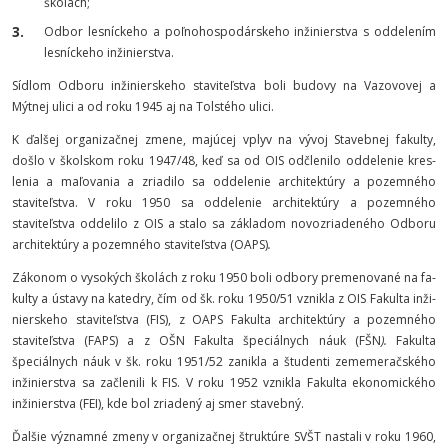
školách;
Odbor lesníckeho a poľnohospodárskeho in­žinierstva s oddelením
lesníckeho in­žinier­stva.
Sídlom Odboru inžinierskeho staviteľstva boli budovy na Vazovovej a
Mýtnej ulici a od roku 1945 aj na Tolstého ulici.
K ďalšej organizačnej zmene, majúcej vplyv na vývoj Stavebnej fakulty,
došlo v školskom roku 1947/48, keď sa od OIS odčlenilo od­delenie kres­
lenia a maľovania a zriadilo sa oddelenie architek­túry a pozemného
staviteľstva. V roku 1950 sa od­delenie architektúry a pozemného
staviteľstva od­delilo z OIS a stalo sa zá­kladom novozriadeného Odboru
architektú­ry a pozemného stavi­teľstva
(OAPS)
.
Zákonom o vysokých školách z roku 1950 boli odbory premenované na fa­
kulty a ústavy na katedry, čím od šk. roku 1950/51 vznikla z OIS Fakulta inži­
nierskeho stavi­teľstva (FIS), z OAPS Fakulta architektúry a pozem­ného
staviteľstva (FAPS) a z OŠN Fakulta špeciálnych náuk (FŠN
).
Fakulta
špeciálnych náuk v šk. roku 1951/52 zanikla a študenti zeme­meračské­ho
inži­nierstva sa začlenili k FIS. V roku 1952 vznikla Fa­kulta eko­nomic­kého
inžinier­stva (FEI), kde bol zriadený aj smer stavebný.
Ďalšie významné zmeny v organizačnej štruktú­re SVŠT nastali v roku 1960,