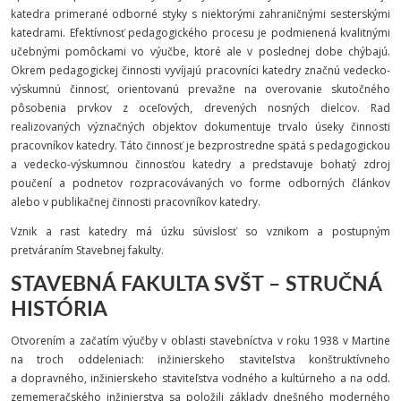
katedra primerané odborné styky s niektorými zahraničnými sesterskými
katedrami. Efektívnosť pedagogického procesu je podmienená kvalitnými
učebnými pomôckami vo výučbe, ktoré ale v poslednej dobe chýbajú.
Okrem pedagogickej činnosti vyvíjajú pracovníci katedry značnú vedecko-
výskumnú činnosť, orientovanú prevažne na overovanie skutočného
pôsobenia prvkov z oceľových, drevených nosných dielcov. Rad
realizovaných význačných objektov dokumentuje trvalo úseky činnosti
pracovníkov katedry. Táto činnosť je bezprostredne spätá s pedagogickou
a vedecko-výskumnou činnosťou katedry a predstavuje bohatý zdroj
poučení a podnetov rozpracovávaných vo forme odborných článkov
alebo v publikačnej činnosti pracovníkov katedry.
Vznik a rast katedry má úzku súvislosť so vznikom a postupným
pretváraním Stavebnej fakulty.
STAVEBNÁ FAKULTA SVŠT – STRUČNÁ
HISTÓRIA
Otvorením a začatím výučby v oblasti sta­vebníctva v roku 1938 v Martine
na troch oddele­niach: inžinierskeho staviteľstva konštruktívneho
a dopravného, inžinierskeho staviteľstva vodného a kultúrneho a na odd.
zememeračského inžinierstva sa položili základy dneš­ného moder­ného