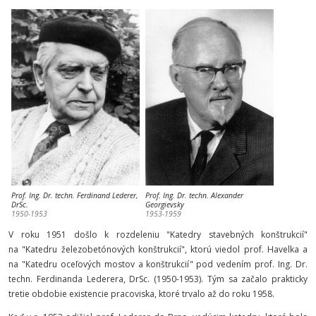
Prof. Ing. Dr. techn. Ferdinand Lederer,
Prof. Ing. Dr. techn. Alexander
DrSc.
Georgievsky
1950-1953
1953-1959
V roku 1951 došlo k rozdeleniu "Katedry stavebných konštrukcií"
na "Katedru železobetónových konštrukcií", ktorú viedol prof. Havelka a
na "Katedru oceľových mostov a konštrukcií" pod vedením prof. Ing. Dr.
techn. Ferdinanda Lederera, DrSc. (1950-1953). Tým sa začalo prakticky
tretie obdobie existencie pracoviska, ktoré trvalo až do roku 1958.