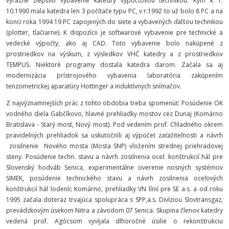
výrazne zlepšilo vybavenie katedry výpočtovou technikou. Kým k 1.
10.1990 mala katedra len 3 počítače typu PC, v r.1992 to už bolo 8 PC a na
konci roka 1994 19 PC zapojených do siete a vybavených ďalšou technikou
(plotter, tlačiarne). K dispozícii je softwarové vybavenie pre technické a
vedecké výpočty, ako aj CAD. Toto vybavenie bolo nakúpené z
prostriedkov na výskum, z výsledkov VHČ katedry a z prostriedkov
TEMPUS. Niektoré programy dostala katedra darom. Začala sa aj
modernizácia prístrojového vybavenia laboratória zakúpením
tenzometrickej aparatúry Hottinger a induktívnych snímačov.
Z najvýznamnejších prác z tohto obdobia treba spomenúť: Posúdenie OK
vodného diela Gabčíkovo, hlavné prehliadky mostov cez Dunaj (Komárno
Bratislava - Starý most, Nový most). Pod vedením prof. Chladného okrem
pravidelných prehliadok sa uskutočnili aj výpočet zaťažiteľnosti a návrh
zosilnenie Nového mosta (Mosta SNP) vložením strednej priehradovej
steny. Posúdenie techn. stavu a návrh zosilnenia oceľ. konštrukcií hál pre
Slovenský hodváb Senica, experimentálne overenie nosných systémov
SIMEK, posúdenie technického stavu a návrh zosilnenia oceľových
konštrukcií hál lodeníc Komárno, prehliadky VN línií pre SE a.s. a od roku
1995 začala doteraz trvajúca spolupráca s SPP,a.s. Divíziou Slovtransgaz,
prevádzkovým úsekom Nitra a závodom 07 Senica. Skupina členov katedry
vedená prof. Agócsom vyvíjala dlhoročné úsilie o rekonštrukciu