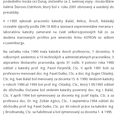
posledného mosta cez Dunaj, zničeného za 2. svetovej vojny - mosta Márie
Valérie Štúrovo-Ostrihom, ktorý bol v roku 2001 obnovený a uvedený do
prevádzky.
V r.1993 vykonali pracovníci katedry Baláž, Belica, Ároch, Nádaský
rozsiahle výpočty podľa DIN 18 800 a súvisiace experimentálne merania v
laboratóriu katedry zamerané na častí veľkorozponových hál zo za
studena tvarovaných profilov pre americkú firmu ASTRON so sídlom
v Luxemburgu.
Na začiatku roka 1990 mala katedra dvoch profesorov, 7 docentov, 9
odborných asistentov a 10 technických a administratívnych pracovníkov, 3
ašpirantov školiaceho pracoviska, spolu 31 osôb. V polovici roka 1990
odišiel z katedry prof. Ing. Pavol Ferjenčík, CSc. V apríli 1991 boli za
profesorov menovaní doc. Ing. Pavel Dutko, CSc. a doc. Ing. Eugen Chladný,
CSc. Ing. lvan Baláž bol menovaný za docenta 15. 6. 1990. Vedúcim katedry
v rokoch 1990 až 1993 bol prof. Ing. Chladný, CSc., ktorý 1.09.1993 odišiel
do dôchodku. Dočasne bol vedením katedry poverený doc. Ing. I. Baláž,
CSc. V apríli 1994 bol vymenovaný za docenta Ing. Jozef Vajda, CSc. a za
profesora doc. Dr. Ing. Zoltán Agócs, CSc.. 1.septembra 1994 odišiel do
dôchodku prof. Ing. Pavel Dutko, CSc. po 43 rokoch práce na katedre. Ing.
J. Brodniansky, CSc. sa habilitoval a bol vymenovaný za docenta 1. 4. 1995.