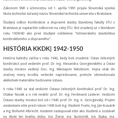
Zákonom SNR s účinnosťou od 1. apríla 1991 prijala Slovenská vysoká
škola technická súčasný názov Slovenská technická univerzita v Bratislave.
Študijný odbor Konštrukcie a dopravné stavby Stavebnej fakulty STU v
Bratislave je najstarším odborom na celej STU. Bol zriadený už v školskom
roku 1939/40 ako prvé študijné oddelenie "Inžinierskeho staviteľstva
konštruktívneho a dopravného".
HISTÓRIA KKDK| 1942-1950
História katedry začína v roku 1942, kedy boli zriadené: Ústav železných
konštrukcií pod vedením prof. Dr. Ing. Alexandra Georgievského a Ústav
stavby mostov vedený Doc. Ing. Nikolajom Nikolinom. Vojna však do
značnej miery brzdila vedecké napredovanie, pretože obmedzovala
akékoľvek materiálne budovanie ústavu.
V roku 1945 sa stal vedúcim Ústavu železných konštrukcií prof. Dr. lng.
Otakar Novák a o rok neskôr prof. Dr. Ing. Ferdinand Lederer. Vedúcim
Ústavu stavby mostov bol od r.1945 prof. Dr. Ing. A. Georgievský. Prvými
asistentami ešte pred rokom 1945 boli Ing. Vladimír Fraňo, Ing. Ján Kravárik
a Ing. Bohumil Albrecht. Asistenti nastupovali ešte ako študenti a zostávali
na škole len kratšiu dobu: Ing. Žigrai, Ing. Spoločník, Ing. Slujka, Ing.