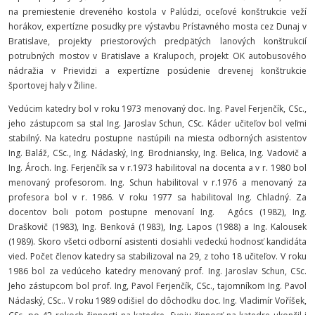
na premiestenie dreveného kostola v Palúdzi, oceľové konštrukcie veží
horákov, expertízne posudky pre výstavbu Prístavného mosta cez Dunaj v
Bratislave, projekty priestorových predpätých lanových konštrukcií
potrubných mostov v Bratislave a Kralupoch, projekt OK autobusového
nádražia v Prievidzi a expertízne posúdenie drevenej konštrukcie
športovej haly v Žiline.
Vedúcim katedry bol v roku 1973 menovaný doc. Ing. Pavel Ferjenčík, CSc.,
jeho zástupcom sa stal Ing. Jaroslav Schun, CSc. Káder učiteľov bol veľmi
stabilný. Na katedru postupne nastúpili na miesta odborných asistentov
Ing. Baláž, CSc., Ing. Nádaský, Ing. Brodniansky, Ing. Belica, Ing. Vadovič a
Ing. Ároch. Ing. Ferjenčík sa v r.1973 habilitoval na docenta a v r. 1980 bol
menovaný profesorom. Ing. Schun habilitoval v r.1976 a menovaný za
profesora bol v r. 1986. V roku 1977 sa habilitoval Ing. Chladný. Za
docentov boli potom postupne menovaní Ing. Agócs (1982), Ing.
Draškovič (1983), Ing. Benková (1983), Ing. Lapos (1988) a Ing. Kalousek
(1989). Skoro všetci odborní asistenti dosiahli vedeckú hodnosť kandidáta
vied. Počet členov katedry sa stabilizoval na 29, z toho 18 učiteľov. V roku
1986 bol za vedúceho katedry menovaný prof. Ing. Jaroslav Schun, CSc.
Jeho zástupcom bol prof. Ing, Pavol Ferjenčík, CSc., tajomníkom Ing. Pavol
Nádaský, CSc.. V roku 1989 odišiel do dôchodku doc. Ing. Vladimír Voříšek,