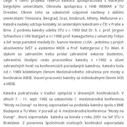
Liége. V rámci projektu TEMPUS katedra spolupracovala s viacerými
belgickými univerzitami. Obnovila spoluprácu s HAB WEIMAR a TU
Dresden. Okrem toho sa uskutočnili vzájomné návštevy s ďalšími
univerzitami: Timisoara, Beograd, Graz, Innsbruck, Atheny, Melbourne a i.
Katedra naďalej udržuje kontakty so sesterskými katedrami v ČR: v Prahe a
Brne. Z podnetu katedry udelila STU v r. 1993 titul Dr. h. c. prof. Jörgovi
Schlaichovi z UNI Stuttgart a v r.1998 prof. Kawaguchimu z univerzity Tokyo
a SvF svoje pamätné medaily Dr. lvanovi Viestovi z USA - jednému z prvých
absolventov SVŠT a asistentov KKDK a Prof. Kattingerovi z TU Wien. K
stykom so zahraničím treba pridať zahraničné exkurzie študentov,
zahraničnú študijnú cestu pracovníkov katedry v r.1992 a účasť
zahraničných hostí na konferenciách poriadaných katedrou. Katedra bola
od r. 1989 kolektívnym členom Medzinárodného združenia pre mosty a
konštrukcie IABSE. Viacerí pracovníci katedry sú individuálnymi členmi IASS
a IABSE.
Katedra pokračovala v tradícii sympózií v drevených konštrukciách. V
dňoch 7. - 11. sept. 1992 sa uskutočnila 1. medzinárodná konferencia
"Mosty na Dunaji" na ktorej usporiadaní sa podieľala katedra spolu s BME
Budapest a TU Wien. V poradí už 4. medzinárodná konferencia "Mosty na
Dunaji" , ktorú usporiadala katedra sa konala v roku 2001 na SvF STU v
Bratislave. Z poverenia Spoločnosti oceľových konštrukcií usporiadala