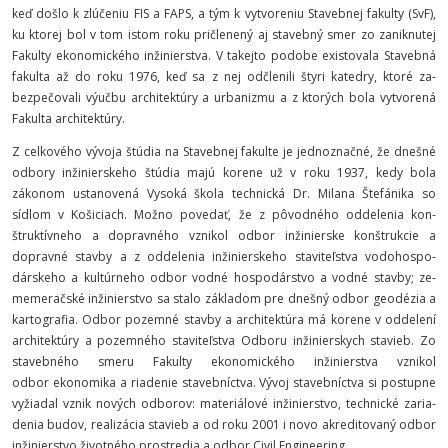
keď došlo k zlúčeniu FIS a FAPS, a tým k vytvoreniu Stavebnej fakulty
(SvF),
ku ktorej bol v tom istom roku pričlenený aj sta­vebný smer zo zaniknutej
Fakulty ekonomické­ho inžinierstva. V takejto po­dobe existovala Sta­veb­ná
fakulta až do roku 1976, keď sa z nej odčle­nili štyri katedry, ktoré za­
bezpečovali výučbu ar­chitektú­ry a urbanizmu a z ktorých bola vytvorená
Fa­kulta architektúry.
Z celkového vývoja štúdia na Stavebnej fakulte je jednoznačné, že dnešné
odbory inži­nierskeho štúdia majú korene už v roku 1937, kedy bola
zákonom ustanovená Vysoká škola technická Dr. Milana Štefánika so
sídlom v Košiciach. Možno pove­dať, že z pôvodného oddelenia kon­
štruktívneho a do­pravného vznikol od­bor inžinierske konštruk­cie a
dopravné stavby a z oddelenia inžinierske­ho sta­viteľ­stva vodo­hospo­
dárskeho a kultúrneho odbor vodné hospo­dárstvo a vodné stavby; ze­
memerač­ské inži­nierstvo sa stalo základom pre dnešný odbor geo­dézia a
kartografia. Odbor po­zemné stavby a architektúra má ko­rene v odde­lení
architektúry a pozemného staviteľstva Odboru inžinierskych stavieb. Zo
sta­vebného smeru Fa­kulty ekono­mického inžinierstva vznikol
odbor ekonomika a riadenie stavebníctva. Vývoj sta­vebníctva si postupne
vyžiadal vznik nových odbo­rov: materiálové inžinier­stvo, technické za­ria­
denia bu­dov, rea­lizácia stavieb a od roku 2001 i novo akreditovaný odbor
inžinierstvo životného prostredia a odbor Civil Engineering.