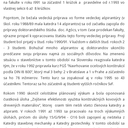
na fakulte v roku I991 sa zúčastnil 1 krúžok a pravidelne od r.1993 vo
vlastnej sekcii 6 až 8 krúžkov.
Popritom, že bežala vedecká príprava vo forme vedeckej ašpirantúry (v
škol. roku 1988/89 mala katedra 14 ašpirantov) sa od začiatku zapojila do
prípravy doktorandského štúdia. doc. Agócs, v tom čase prodekan fakulty,
výrazne prispel k vypracovaniu štatútu tejto formy vedeckej prípravy. Prvý
študent bol prijatý v štud. roku 1990/91. V každom v ďalších štud. rokoch 2
- 3 študenti. Bohužiaľ mnoho ašpirantov aj doktorandov ukončilo
predčasne svoju prípravu najmä zo sociálnych dôvodov. Na zmenenú
situáciu v stavebníctve v tomto období na Slovensku reagovala katedra
tým, že v roku 1992 pripravila kurz PGŠ "Navrhovanie oceľových konštrukcií
podľa DIN I8 800", ktorý mal 3 behy: 2 v Bratislave a 1 v Prahe a zúčastnilo
sa ho 78 inžinierov. Tento kurz sa zopakoval aj v roku 1995 so 43
účastníkmi. Tentoraz sa ho zúčastnili aj študenti vyšších ročníkov SvF.
Rokom 1990 skončil celoštátne plánovaný výskum a bola oponovaná
čiastková úloha „Zvýšenie efektívnosti využitia konštrukčných kovových a
drevených materiálov“, ktorej osem tém riešili všetci členovia katedry a
ašpiranti. V rokoch 1991 až 1993 sa pracovalo na troch výskumných
úlohách, pričom do úlohy 15/G/9/94 - O16 boli zapojení aj riešitelia z
Katedry stavebnej mechaniky a Katedry geotechniky. V tomto období sa