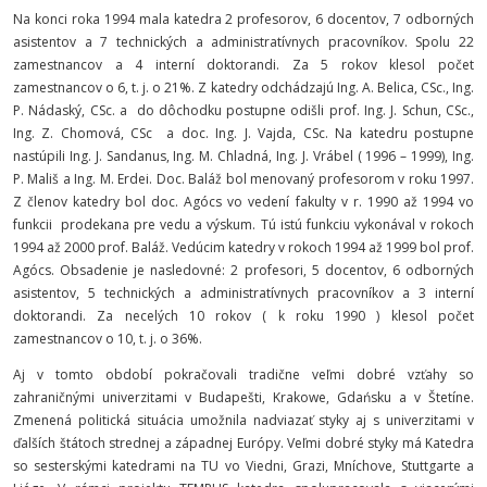
Na konci roka 1994 mala katedra 2 profesorov, 6 docentov, 7 odborných
asistentov a 7 technických a administratívnych pracovníkov. Spolu 22
zamestnancov a 4 interní doktorandi. Za 5 rokov klesol počet
zamestnancov o 6, t. j. o 21%. Z katedry odchádzajú Ing. A. Belica, CSc., Ing.
P. Nádaský, CSc. a do dôchodku postupne odišli prof. Ing. J. Schun, CSc.,
Ing. Z. Chomová, CSc a doc. Ing. J. Vajda, CSc. Na katedru postupne
nastúpili Ing. J. Sandanus, Ing. M. Chladná, Ing. J. Vrábel ( 1996 – 1999), Ing.
P. Mališ a Ing. M. Erdei. Doc. Baláž bol menovaný profesorom v roku 1997.
Z členov katedry bol doc. Agócs vo vedení fakulty v r. 1990 až 1994 vo
funkcii prodekana pre vedu a výskum. Tú istú funkciu vykonával v rokoch
1994 až 2000 prof. Baláž. Vedúcim katedry v rokoch 1994 až 1999 bol prof.
Agócs. Obsadenie je nasledovné: 2 profesori, 5 docentov, 6 odborných
asistentov, 5 technických a administratívnych pracovníkov a 3 interní
doktorandi. Za necelých 10 rokov ( k roku 1990 ) klesol počet
zamestnancov o 10, t. j. o 36%.
Aj v tomto období pokračovali tradične veľmi dobré vzťahy so
zahraničnými univerzitami v Budapešti, Krakowe, Gdańsku a v Štetíne.
Zmenená politická situácia umožnila nadviazať styky aj s univerzitami v
ďalších štátoch strednej a západnej Európy. Veľmi dobré styky má Katedra
so sesterskými katedrami na TU vo Viedni, Grazi, Mníchove, Stuttgarte a