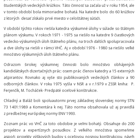
študentských vedeckých krúžkov. Táto činnosť sa začala už v roku 1954, ale
v tomto období bola mimoriadne bohatá. Na katedre bolo do 60 krúžkov
z ktorých desať získalo prvé miesto v celoštátnej súťaži.
V období týchto rokov riešila katedra výskumné úlohy v súlade so štátnym
plánom výskumu. V rokoch 1971 - 1975 sa riešilo na katedre 9 čiastkových
vedecko-výskumných úloh štátneho plánu, na troch ďalších spolupracovala
a dve úlohy sa riešili v rámci VHČ. Aj v období 1976 - 1980 sa riešilo veľké
množstvo výskumných úloh štátneho plánu.
Odrazom širokej výskumnej činnosti bolo množstvo obhájených
kandidátskych dizertačných prác: osem prác členov katedry a 15 externých
ašpirantov. Rovnako aj vyše sto publikovaných vedeckých článkov a 90
odborných článkov. V roku 1975 vyšla v NSR a v r.1979 v ZSSR kniha: P.
Ferjenčík, M. Tocháček- Predpäté oceľové konštrukcie.
Chladný a Baláž boli spoluautormi prvej základnej slovenskej normy STN
73 1401:1989 a Komentára k nej. Táto norma obsahovala už aj pravidlá
z predbežnej európskej normy ENV 1993.
Zoznam prác vo VHČ za toto obdobie je veľmi bohatý. Obsahuje do 200
projektov a expertíznych posudkov. Z veľkého množstva spomeňme
aspoň: projekty výškových budov s oceľovou nosnou konštrukciou, návrh