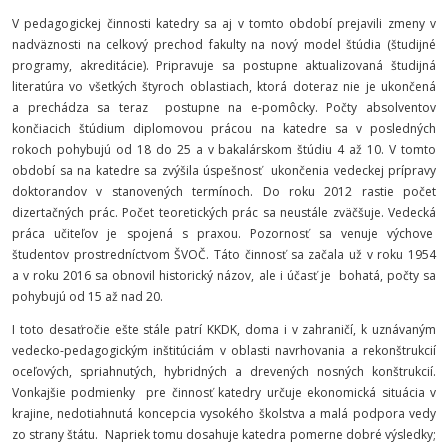
V pedagogickej činnosti katedry sa aj v tomto období prejavili zmeny v
nadväznosti na celkový prechod fakulty na nový model štúdia (študijné
programy, akreditácie). Pripravuje sa postupne aktualizovaná študijná
literatúra vo všetkých štyroch oblastiach, ktorá doteraz nie je ukončená
a prechádza sa teraz postupne na e-pomôcky. Počty absolventov
končiacich štúdium diplomovou prácou na katedre sa v posledných
rokoch pohybujú od 18 do 25 a v bakalárskom štúdiu 4 až 10. V tomto
období sa na katedre sa zvýšila úspešnosť ukončenia vedeckej prípravy
doktorandov v stanovených termínoch. Do roku 2012 rastie počet
dizertačných prác. Počet teoretických prác sa neustále zväčšuje. Vedecká
práca učiteľov je spojená s praxou. Pozornosť sa venuje výchove
študentov prostredníctvom ŠVOČ. Táto činnosť sa začala už v roku 1954
a v roku 2016 sa obnovil historický názov, ale i účasť je bohatá, počty sa
pohybujú od 15 až nad 20.
I toto desaťročie ešte stále patrí KKDK, doma i v zahraničí, k uznávaným
vedecko-pedagogickým inštitúciám v oblasti navrhovania a rekonštrukcií
oceľových, spriahnutých, hybridných a drevených nosných konštrukcií.
Vonkajšie podmienky pre činnosť katedry určuje ekonomická situácia v
krajine, nedotiahnutá koncepcia vysokého školstva a malá podpora vedy
zo strany štátu. Napriek tomu dosahuje katedra pomerne dobré výsledky;