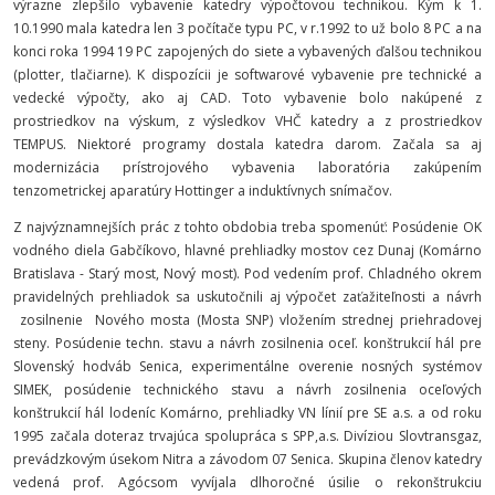
výrazne zlepšilo vybavenie katedry výpočtovou technikou. Kým k 1.
10.1990 mala katedra len 3 počítače typu PC, v r.1992 to už bolo 8 PC a na
konci roka 1994 19 PC zapojených do siete a vybavených ďalšou technikou
(plotter, tlačiarne). K dispozícii je softwarové vybavenie pre technické a
vedecké výpočty, ako aj CAD. Toto vybavenie bolo nakúpené z
prostriedkov na výskum, z výsledkov VHČ katedry a z prostriedkov
TEMPUS. Niektoré programy dostala katedra darom. Začala sa aj
modernizácia prístrojového vybavenia laboratória zakúpením
tenzometrickej aparatúry Hottinger a induktívnych snímačov.
Z najvýznamnejších prác z tohto obdobia treba spomenúť: Posúdenie OK
vodného diela Gabčíkovo, hlavné prehliadky mostov cez Dunaj (Komárno
Bratislava - Starý most, Nový most). Pod vedením prof. Chladného okrem
pravidelných prehliadok sa uskutočnili aj výpočet zaťažiteľnosti a návrh
zosilnenie Nového mosta (Mosta SNP) vložením strednej priehradovej
steny. Posúdenie techn. stavu a návrh zosilnenia oceľ. konštrukcií hál pre
Slovenský hodváb Senica, experimentálne overenie nosných systémov
SIMEK, posúdenie technického stavu a návrh zosilnenia oceľových
konštrukcií hál lodeníc Komárno, prehliadky VN línií pre SE a.s. a od roku
1995 začala doteraz trvajúca spolupráca s SPP,a.s. Divíziou Slovtransgaz,
prevádzkovým úsekom Nitra a závodom 07 Senica. Skupina členov katedry
vedená prof. Agócsom vyvíjala dlhoročné úsilie o rekonštrukciu