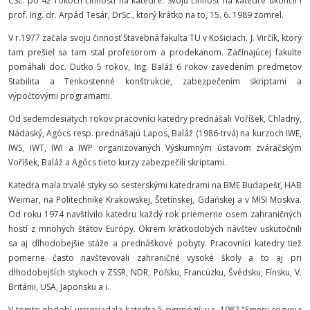
CSc. po 42 rokoch činnosti na katedre. Svoju činnosť na katedre ukončil i
prof. Ing. dr. Arpád Tesár, DrSc., ktorý krátko na to, 15. 6. 1989 zomrel.
V r.1977 začala svoju činnosť Stavebná fakulta TU v Košiciach. J. Virčík, ktorý
tam prešiel sa tam stal profesorom a prodekanom. Začínajúcej fakulte
pomáhali doc. Dutko 5 rokov, Ing. Baláž 6 rokov zavedením predmetov
Stabilita a Tenkostenné konštrukcie, zabezpečením skriptami a
výpočtovými programami.
Od sedemdesiatych rokov pracovníci katedry prednášali Voříšek, Chladný,
Nádaský, Agócs resp. prednášajú Lapos, Baláž (1986-trvá) na kurzoch IWE,
IWS, IWT, IWI a IWP organizovaných Výskumným ústavom zváračským
Voříšek, Baláž a Agócs tieto kurzy zabezpečili skriptami.
Katedra mala trvalé styky so sesterskými katedrami na BME Budapešť, HAB
Weimar, na Politechnike Krakowskej, Štetínskej, Gdańskej a v MISI Moskva.
Od roku 1974 navštívilo katedru každý rok priemerne osem zahraničných
hostí z mnohých štátov Európy. Okrem krátkodobých návštev uskutočnili
sa aj dlhodobejšie stáže a prednáškové pobyty. Pracovníci katedry tiež
pomerne často navštevovali zahraničné vysoké školy a to aj pri
dlhodobejších stykoch v ZSSR, NDR, Poľsku, Francúzku, Švédsku, Fínsku, V.
Británii, USA, Japonsku a i.
V tomto období usporiadala katedra 5 sympózií: v r. 1982 "Smery rozvoja