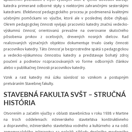
katedra primerané odborné styky s niektorými zahraničnými sesterskými
katedrami. Efektívnosť pedagogického procesu je podmienená kvalitnými
učebnými pomôckami vo výučbe, ktoré ale v poslednej dobe chýbajú.
Okrem pedagogickej činnosti vyvíjajú pracovníci katedry značnú vedecko-
výskumnú činnosť, orientovanú prevažne na overovanie skutočného
pôsobenia prvkov z oceľových, drevených nosných dielcov. Rad
realizovaných význačných objektov dokumentuje trvalo úseky činnosti
pracovníkov katedry. Táto činnosť je bezprostredne spätá s pedagogickou
a vedecko-výskumnou činnosťou katedry a predstavuje bohatý zdroj
poučení a podnetov rozpracovávaných vo forme odborných článkov
alebo v publikačnej činnosti pracovníkov katedry.
Vznik a rast katedry má úzku súvislosť so vznikom a postupným
pretváraním Stavebnej fakulty.
STAVEBNÁ FAKULTA SVŠT – STRUČNÁ
HISTÓRIA
Otvorením a začatím výučby v oblasti sta­vebníctva v roku 1938 v Martine
na troch oddele­niach: inžinierskeho staviteľstva konštruktívneho
a dopravného, inžinierskeho staviteľstva vodného a kultúrneho a na odd.
zememeračského inžinierstva sa položili základy dneš­ného moder­ného