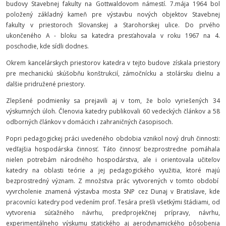
budovy Stavebnej fakulty na Gottwaldovom námestí. 7.mája 1964 bol
položený základný kameň pre výstavbu nových objektov Stavebnej
fakulty v priestoroch Slovanskej a Starohorskej ulice. Do prvého
ukončeného A - bloku sa katedra presťahovala v roku 1967 na 4.
poschodie, kde sídli dodnes.
Okrem kancelárskych priestorov katedra v tejto budove získala priestory
pre mechanickú skúšobňu konštrukcií, zámočnícku a stolársku dielnu a
ďalšie pridružené priestory.
Zlepšené podmienky sa prejavili aj v tom, že bolo vyriešených 34
výskumných úloh. Členovia katedry publikovali 60 vedeckých článkov a 58
odborných článkov v domácich i zahraničných časopisoch.
Popri pedagogickej práci uvedeného obdobia vznikol nový druh činnosti:
vedľajšia hospodárska činnosť. Táto činnosť bezprostredne pomáhala
nielen potrebám národného hospodárstva, ale i orientovala učiteľov
katedry na oblasti teórie a jej pedagogického využitia, ktoré majú
bezprostredný význam. Z množstva prác vytvorených v tomto období
vyvrcholenie znamená výstavba mosta SNP cez Dunaj v Bratislave, kde
pracovníci katedry pod vedením prof. Tesára prešli všetkými štádiami, od
vytvorenia súťažného návrhu, predprojekčnej prípravy, návrhu,
experimentálneho výskumu statického aj aerodynamického pôsobenia