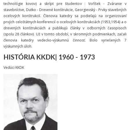
technológie kovov) a skrípt pre študentov : Voříšek - Zváranie v
stavebníctve, Dutko - Drevené konštrukcie, Georgievský - Prvky stavebných
oceľových konštrukcií. Členovia katedry sa podieľajú na organizovaní
prvých celoštátnych konferencií o oceľových konštrukciách (1953,1954) a o
drevených konštrukciách a publikujú články v odborných časopisoch
(spolu 28 článkov). Už v tomto období, v skromných podmienkach, začali
členovia katedry vedecko-výskumnú činnosť. Bolo vyriešených 7
výskumných úloh.
HISTÓRIA KKDK| 1960 - 1973
Vedúci KKDK