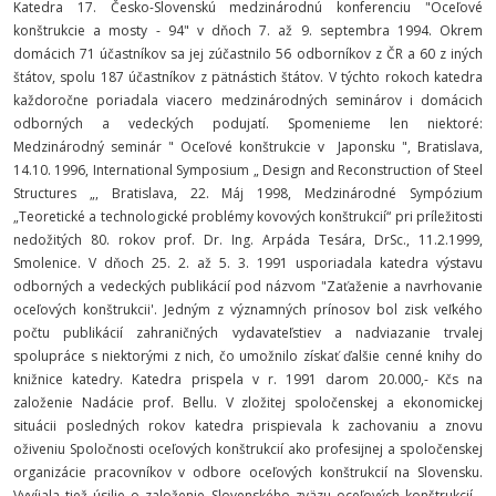
Katedra 17. Česko-Slovenskú medzinárodnú konferenciu "Oceľové
konštrukcie a mosty - 94" v dňoch 7. až 9. septembra 1994. Okrem
domácich 71 účastníkov sa jej zúčastnilo 56 odborníkov z ČR a 60 z iných
štátov, spolu 187 účastníkov z pätnástich štátov. V týchto rokoch katedra
každoročne poriadala viacero medzinárodných seminárov i domácich
odborných a vedeckých podujatí. Spomenieme len niektoré:
Medzinárodný seminár " Oceľové konštrukcie v Japonsku ", Bratislava,
14.10. 1996, International Symposium „ Design and Reconstruction of Steel
Structures „, Bratislava, 22. Máj 1998, Medzinárodné Sympózium
„Teoretické a technologické problémy kovových konštrukcií“ pri príležitosti
nedožitých 80. rokov prof. Dr. Ing. Arpáda Tesára, DrSc., 11.2.1999,
Smolenice. V dňoch 25. 2. až 5. 3. 1991 usporiadala katedra výstavu
odborných a vedeckých publikácií pod názvom "Zaťaženie a navrhovanie
oceľových konštrukcii'. Jedným z významných prínosov bol zisk veľkého
počtu publikácií zahraničných vydavateľstiev a nadviazanie trvalej
spolupráce s niektorými z nich, čo umožnilo získať ďalšie cenné knihy do
knižnice katedry. Katedra prispela v r. 1991 darom 20.000,- Kčs na
založenie Nadácie prof. Bellu. V zložitej spoločenskej a ekonomickej
situácii posledných rokov katedra prispievala k zachovaniu a znovu
oživeniu Spoločnosti oceľových konštrukcií ako profesijnej a spoločenskej
organizácie pracovníkov v odbore oceľových konštrukcií na Slovensku.
Vyvíjala tiež úsilie o založenie Slovenského zväzu oceľových konštrukcií -