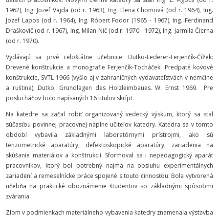
1962), Ing. Jozef Vajda (od r. 1963), Ing. Elena Chomová (od r. 1964), Ing.
Jozef Lapos (od r. 1964), Ing. Róbert Fodor (1965 - 1967), Ing. Ferdinand
Draškovič (od r. 1967), Ing. Milan Nič (od r. 1970 - 1972), Ing. Jarmila Čierna
(od r. 1970).
Vydávajú sa prvé celoštátne učebnice: Dutko-Lederer-Ferjenčík-Čížek:
Drevené konštrukcie a monografie Ferjenčík-Tocháček: Predpäté kovové
konštrukcie, SVTL 1966 (vyšlo aj v zahraničných vydavateľstvách v nemčine
a ruštine), Dutko: Grundlagen des Holzleimbaues. W. Ernst 1969. Pre
poslucháčov bolo napísaných 16 titulov skrípt.
Na katedre sa začal robiť organizovaný vedecký výskum, ktorý sa stal
súčasťou povinnej pracovnej náplne učiteľov katedry. Katedra sa v tomto
období vybavila základnými laboratórnymi prístrojmi, ako sú
tenzometrické aparatúry, defektoskopické aparatúry, zariadenia na
skúšanie materiálov a konštrukcií. Sformoval sa i nepedagogický aparát
pracovníkov, ktorý bol potrebný najmä na obsluhu experimentálnych
zariadení a remeselnícke práce spojené s touto činnosťou. Bola vytvorená
učebňa na praktické oboznámenie študentov so základnými spôsobmi
zvárania.
Zlom v podmienkach materiálneho vybavenia katedry znamenala výstavba