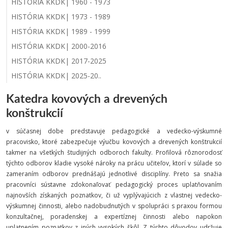
HISTÓRIA KKDK| 1960 - 1973
HISTÓRIA KKDK| 1973 - 1989
HISTÓRIA KKDK| 1989 - 1999
HISTÓRIA KKDK| 2000-2016
HISTÓRIA KKDK| 2017-2025
HISTÓRIA KKDK| 2025-20..
Katedra kovových a drevených
konštrukcií
v súčasnej dobe predstavuje pedagogické a vedecko-výskumné
pracovisko, ktoré zabezpečuje výučbu kovových a drevených konštrukcií
takmer na všetkých študijných odboroch fakulty. Profilová rôznorodosť
týchto odborov kladie vysoké nároky na prácu učiteľov, ktorí v súlade so
zameraním odborov prednášajú jednotlivé disciplíny. Preto sa snažia
pracovníci sústavne zdokonaľovať pedagogický proces uplatňovaním
najnovších získaných poznatkov, či už vyplývajúcich z vlastnej vedecko-
výskumnej činnosti, alebo nadobudnutých v spolupráci s praxou formou
konzultačnej, poradenskej a expertíznej činnosti alebo napokon
uplatnením poznatkov z iných vysokých škôl. Z týchto dôvodov udržuje