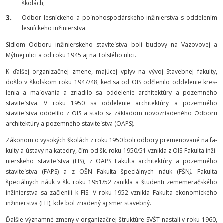
školách;
Odbor lesníckeho a poľnohospodárskeho in­žinierstva s oddelením
lesníckeho in­žinier­stva.
Sídlom Odboru inžinierskeho staviteľstva boli budovy na Vazovovej a
Mýtnej ulici a od roku 1945 aj na Tolstého ulici.
K ďalšej organizačnej zmene, majúcej vplyv na vývoj Stavebnej fakulty,
došlo v školskom roku 1947/48, keď sa od OIS odčlenilo od­delenie kres­
lenia a maľovania a zriadilo sa oddelenie architek­túry a pozemného
staviteľstva. V roku 1950 sa od­delenie architektúry a pozemného
staviteľstva od­delilo z OIS a stalo sa zá­kladom novozriadeného Odboru
architektú­ry a pozemného stavi­teľstva
(OAPS)
.
Zákonom o vysokých školách z roku 1950 boli odbory premenované na fa­
kulty a ústavy na katedry, čím od šk. roku 1950/51 vznikla z OIS Fakulta inži­
nierskeho stavi­teľstva (FIS), z OAPS Fakulta architektúry a pozem­ného
staviteľstva (FAPS) a z OŠN Fakulta špeciálnych náuk (FŠN
).
Fakulta
špeciálnych náuk v šk. roku 1951/52 zanikla a študenti zeme­meračské­ho
inži­nierstva sa začlenili k FIS. V roku 1952 vznikla Fa­kulta eko­nomic­kého
inžinier­stva (FEI), kde bol zriadený aj smer stavebný.
Ďalšie významné zmeny v organizačnej štruktú­re SVŠT nastali v roku 1960,