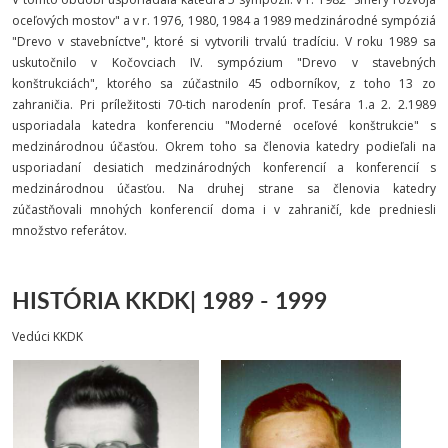
oceľových mostov" a v r. 1976, 1980, 1984 a 1989 medzinárodné sympóziá
"Drevo v stavebníctve", ktoré si vytvorili trvalú tradíciu. V roku 1989 sa
uskutočnilo v Kočovciach IV. sympózium "Drevo v stavebných
konštrukciách", ktorého sa zúčastnilo 45 odborníkov, z toho 13 zo
zahraničia. Pri príležitosti 70-tich narodenín prof. Tesára 1.a 2. 2.1989
usporiadala katedra konferenciu "Moderné oceľové konštrukcie" s
medzinárodnou účasťou. Okrem toho sa členovia katedry podieľali na
usporiadaní desiatich medzinárodných konferencií a konferencií s
medzinárodnou účasťou. Na druhej strane sa členovia katedry
zúčastňovali mnohých konferencií doma i v zahraničí, kde predniesli
množstvo referátov.
HISTÓRIA KKDK|
1989 - 1999
Vedúci KKDK