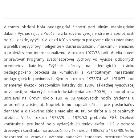
V tomto období bola pedagogická činnosť pod silným ideologickým
tlakom. Vychádzajúc z Poučenia z krízového vývoja v strane a spoločnosti
po XIII. zjazde, vytýčil XIV. zjazd KSČ vo svojom programe úlohu intenzívnej
a prehĺbenej výchovy inteligencie v duchu socializmu, marxizmu - leninizmu
a proletárskeho internacionalizmu. V rokoch 1977/78 boli učitelia nútení
pripravovať Programy svetonázorovej výchovy vo výučbe odborných
predmetov katedry. Zvýšené nároky na ideologickú stránku
pedagogického procesu sa kumulovali s kvantitatívnym narastaním
pedagogických povinností. Kým v rokoch 1973/74 až 1976/77 bol
priemerný úväzok pracovníkov katedry do 130% základnej vyučovacej
povinnosti, vo viacerých rokoch dosiahol viac ako 200 %, a dlhodobo sa
udržiaval na úrovni okolo 180 % (I8 vyučovacích hodín týždenne u
odborného asistenta). Napriek tomu napísali učitelia pre poslucháčov
denného a diaľkového štúdia viac ako 40 titulov skrípt a 6 celoštátnych
učebníc. V šk. rokoch 1978/79 a 1979/80 prebehlo PGŠ Oceľové
konštrukcie, pre ktoré bolo vydaných 20 titulov skrípt. PGŠ v odbore
drevených konštrukcií sa uskutočnilo v šk. rokoch 1986/87 a 1987/88. Veľkú
pozornosť sa venovala výchove nadaných študentov prostredníctvom