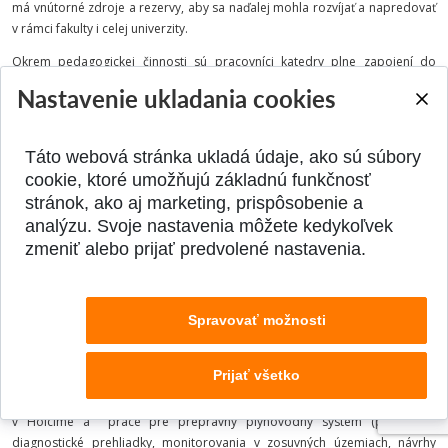
má vnútorné zdroje a rezervy, aby sa naďalej mohla rozvíjať a napredovať
v rámci fakulty i celej univerzity.
Okrem pedagogickej činnosti sú pracovníci katedry plne zapojení do
vedecko-výskumnej činnosti, orientovanej prevažne na overovanie
Nastavenie ukladania cookies
skutočného pôsobenia prvkov a sústav z oceľových a drevených nosných
dielcov. Postupne pribudli v tejto oblasti i ďalšie materiály ako hliník, sklo,
vlákna a membrány.
Táto webová stránka ukladá údaje, ako sú súbory
Zoznam prác vo VHČ (ZoD) za toto obdobie je veľmi bohatý. Obsahuje
cookie, ktoré umožňujú základnú funkčnosť
286 projektov, expertíznych a odborných posudkov pre prax, a k tomu
stránok, ako aj marketing, prispôsobenie a
treba pridať 62 prác z legislatívnej, normotvornej činnosti a rôznych
analýzu. Svoje nastavenia môžete kedykoľvek
rozborových štúdií v súvislosti so zavádzaním európskych noriem ENV
zmeniť alebo prijať predvolené nastavenia.
a EN do sústavy STN. V tejto súvislosti je významná aj dlhoročná činnosť
Prof. Baláža v medzinárodných komisiách CEN, kde z poverenia SÚTN
zastupuje SR.
Spravovať možnosti
Z navrhovaných a realizovaných význačných projektov tejto periódy, kde
členovia katedry boli autormi alebo spoluautormi, možno spomenúť: most
Prijať všetko
Apollo cez Dunaj v Bratislave. Ipeľské mosty (9 objektov), rekonštrukcia
štadiónov vo Zvolene a Žiari nad Hronom, rekonštrukcia slinkových síl
v Holcime a práce pre prepravný plynovodný systém (pravidelné
diagnostické prehliadky, monitorovania v zosuvných územiach, návrhy