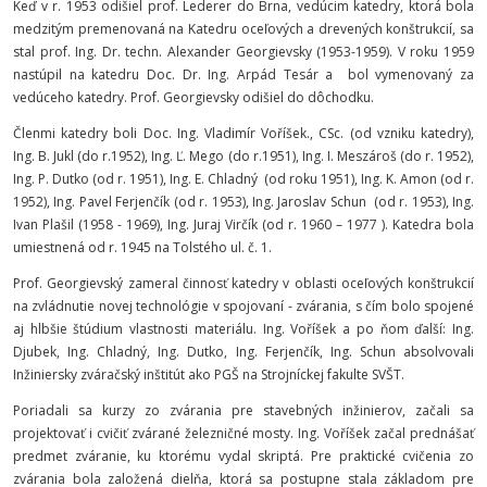
Keď v r. 1953 odišiel prof. Lederer do Brna, vedúcim katedry, ktorá bola
medzitým premenovaná na Katedru oceľových a drevených konštrukcií, sa
stal prof. Ing. Dr. techn. Alexander Georgievsky (1953-1959). V roku 1959
nastúpil na katedru Doc. Dr. Ing. Arpád Tesár a bol vymenovaný za
vedúceho katedry. Prof. Georgievsky odišiel do dôchodku.
Členmi katedry boli Doc. Ing. Vladimír Voříšek., CSc. (od vzniku katedry),
Ing. B. Jukl (do r.1952), Ing. Ľ. Mego (do r.1951), Ing. I. Meszároš (do r. 1952),
Ing. P. Dutko (od r. 1951), Ing. E. Chladný (od roku 1951), Ing. K. Amon (od r.
1952), Ing. Pavel Ferjenčík (od r. 1953), Ing. Jaroslav Schun (od r. 1953), Ing.
Ivan Plašil (1958 - 1969), Ing. Juraj Virčík (od r. 1960 – 1977 ). Katedra bola
umiestnená od r. 1945 na Tolstého ul. č. 1.
Prof. Georgievský zameral činnosť katedry v oblasti oceľových konštrukcií
na zvládnutie novej technológie v spojovaní - zvárania, s čím bolo spojené
aj hlbšie štúdium vlastnosti materiálu. Ing. Voříšek a po ňom ďalší: Ing.
Djubek, Ing. Chladný, Ing. Dutko, Ing. Ferjenčík, Ing. Schun absolvovali
Inžiniersky zváračský inštitút ako PGŠ na Strojníckej fakulte SVŠT.
Poriadali sa kurzy zo zvárania pre stavebných inžinierov, začali sa
projektovať i cvičiť zvárané železničné mosty. Ing. Voříšek začal prednášať
predmet zváranie, ku ktorému vydal skriptá. Pre praktické cvičenia zo
zvárania bola založená dielňa, ktorá sa postupne stala základom pre