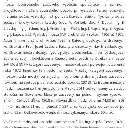
mosta, podrobného statického výpočtu, spolupráce na súhrnom
projektovom riešení, autorského dozoru pri výstavbe, tenzometrického
merania počas výstavby až po zaťažkávaciu skúšku. Týchto prác sa
zúčastnil široký kolektív katedry (doc. V. Voříšek, doc. P. Dutko, Ing. E.
Chladný, Ing. J. Schun, Ing. J. Virčík, Ing. I. Plašil, Ing. J. Vajda, Ing. Z. Agócs,
Ing. J. Lapos, a i.). Výstavba mosta SNP prebiehala v rokoch 1967 až 1972.
Autormi návrhu sú prof. Arpád Tesár z Katedry oceľových a drevených
konštrukcií a Prof. Jozef Lacko z Fakulty architektúry. Návrh základových
konštrukcií mosta v zložitých geologických podmienkach navrhol doc. Jozef
Zvara so svojim kolektívom z Katedry betónových konštrukcií a mostov
SvF. Most SNP v kategórii zavesených mostov obsadil po svojom otvorení v
roku 1972 hneď štvrté miesto na svete. V užšej kategórii zavesených
mostov, teda mosty iba s jedným pylónom a iba s jednou závesnou
rovinou, mu svetové prvenstvo zostalo dodnes (2013). Na treťom mieste je
medzi mostami so šikmým pylónom. V roku 2011 bol vyhlásený za stavbu
storočia na Slovensku. Most je zavesený na jednom pylóne vysokom
84,6 m. Celková dĺžka: 430,8 m, hlavná dĺžka medzi piliermi 74,80 m - 303
m - 54 m, šírka 21 m, hmotnosť 7 537 t., celková výška od základov po
vrchol 95 m. Celkove bolo v tejto činnosti vykonaných skoro 60 prác.
Vedúcim katedry bol po celé obdobie prof. Dr. Ing. Arpád Tesár, DrSc.,
jeho zástupcom doc. Ing. Pavel Dutko, CSc. Zloženie katedry: 1 profesor, 2