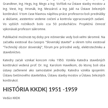
Grandtner, Ing. Hegs, Ing. Mego a Ing. Voříšek na Ústave stavby mostov a
Ing. Viest, Ing. Hrivnák, Ing. Meszároš a Ing. Jukl na Ústave železných
konštrukcií. V tom čase hlavnou náplňou práce profesorov boli prednášky
a skúšanie, asistentov vedenie cvičení a kontrola vypracovaných zadaní.
Vo vyšších ročníkoch bolo cca 50 poslucháčov. Projekčnú činnosť
vykonávali profesori súkromne.
Publikačné možnosti tej doby pre inžinierske vedy boli veľmi skromné. Na
začiatku existoval iba časopis "Slovenský staviteľ" a okrem toho existoval
"Technický obzor slovenský", fórum pre prírodné vedy, elektrotechniku a
stavebníctvo.
Katedry začali vznikať koncom roku 1950. Vznikla Katedra stavebných
konštrukcií vedená prof. Dr. Ing. Karolom Havelkom, do ktorej boli oba
ústavy začlenené ako samostatné jednotky. Katedra vznikla spojením:
Ústavu betónového staviteľstva, Ústavu stavby mostov a Ústavu železných
konštrukcií.
HISTÓRIA KKDK| 1951 -1959
Vedúci KKDK