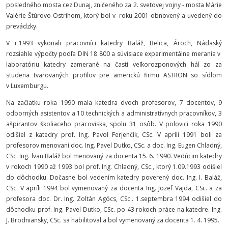
posledného mosta cez Dunaj, zničeného za 2. svetovej vojny - mosta Márie
Valérie Štúrovo-Ostrihom, ktorý bol v roku 2001 obnovený a uvedený do
prevádzky.
V r.1993 vykonali pracovníci katedry Baláž, Belica, Ároch, Nádaský
rozsiahle výpočty podľa DIN 18 800 a súvisiace experimentálne merania v
laboratóriu katedry zamerané na častí veľkorozponových hál zo za
studena tvarovaných profilov pre americkú firmu ASTRON so sídlom
v Luxemburgu.
Na začiatku roka 1990 mala katedra dvoch profesorov, 7 docentov, 9
odborných asistentov a 10 technických a administratívnych pracovníkov, 3
ašpirantov školiaceho pracoviska, spolu 31 osôb. V polovici roka 1990
odišiel z katedry prof. Ing. Pavol Ferjenčík, CSc. V apríli 1991 boli za
profesorov menovaní doc. Ing. Pavel Dutko, CSc. a doc. Ing. Eugen Chladný,
CSc. Ing. lvan Baláž bol menovaný za docenta 15. 6. 1990. Vedúcim katedry
v rokoch 1990 až 1993 bol prof. Ing. Chladný, CSc., ktorý 1.09.1993 odišiel
do dôchodku. Dočasne bol vedením katedry poverený doc. Ing. I. Baláž,
CSc. V apríli 1994 bol vymenovaný za docenta Ing. Jozef Vajda, CSc. a za
profesora doc. Dr. Ing. Zoltán Agócs, CSc.. 1.septembra 1994 odišiel do
dôchodku prof. Ing. Pavel Dutko, CSc. po 43 rokoch práce na katedre. Ing.
J. Brodniansky, CSc. sa habilitoval a bol vymenovaný za docenta 1. 4. 1995.