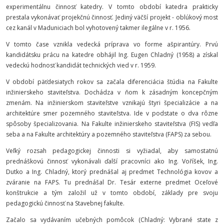
experimentálnu činnosť katedry. V tomto období katedra prakticky
prestala vykonávať projekčnú činnosť. Jediný väčší projekt - oblúkový most
cez kanál v Maduniciach bol vyhotovený takmer ilegálne v r. 1956.
V tomto čase vznikla vedecká príprava vo forme ašpirantúry. Prvú
kandidátsku prácu na katedre obhájil Ing. Eugen Chladný (1958) a získal
vedeckú hodnosť kandidát technických vied v r. 1959.
V období päťdesiatych rokov sa začala diferenciácia štúdia na Fakulte
inžinierskeho staviteľstva. Dochádza v ňom k zásadným koncepčným
zmenám. Na inžinierskom staviteľstve vznikajú štyri špecializácie a na
architektúre smer pozemného staviteľstva. Ide v podstate o dva rôzne
spôsoby špecializovania. Na Fakulte inžinierskeho staviteľstva (FIS) vedľa
seba a na Fakulte architektúry a pozemného staviteľstva (FAPS) za sebou.
Veľký rozsah pedagogickej činnosti si vyžiadal, aby samostatnú
prednáškovú činnosť vykonávali ďalší pracovníci ako Ing. Voříšek, Ing.
Dutko a Ing. Chladný, ktorý prednášal aj predmet Technológia kovov a
zváranie na FAPS. Tu prednášal Dr. Tesár externe predmet Oceľové
konštrukcie a tým založil už v tomto období, základy pre svoju
pedagogickú činnosť na Stavebnej fakulte.
Začalo sa vydávaním učebných pomôcok (Chladný: Vybrané state z