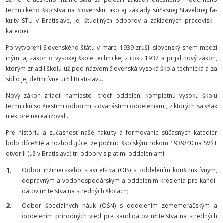
technické­ho školstva na Slo­ven­sku, ako aj základy súčasnej Stavebnej fa­
kulty STU v Bratislave, jej študij­ných od­borov a zá­kladných pracovísk -
katedier.
Po vytvorení Slovenského štátu v marci 1939 zrušil slovenský snem medzi
inými aj zá­kon o vy­so­kej škole technickej z roku 1937 a prijal nový zákon,
ktorým zriadil školu už pod názvom Slovenská vysoká škola technická a za
sídlo jej definitívne určil Bratislavu.
Nový zákon zriadil namiesto troch oddelení kompletnú vysokú školu
technic­kú so šies­timi odbormi s dvanástimi oddeleniami, z ktorých sa však
niektoré nerealizovali.
Pre históriu a súčasnosť našej fakulty a formovanie súčasných katedier
bolo dô­ležité a rozhodujúce, že počnúc škol­ským rokom 1939/40 na SVŠT
otvorili (už v Bratislave) tri odbory s piatimi oddeleniami:
Odbor inžinierskeho staviteľstva (OIS) s oddelením konštruktívnym,
dopravným a vo­do­hospo­dár­skym a oddelením kreslenia pre kandi­
dátov učiteľstva na stredných školách;
Odbor špeciálnych náuk (OŠN) s oddelením zememeračským a
oddelením prírodných vied pre kan­di­dátov učiteľstva na stredných