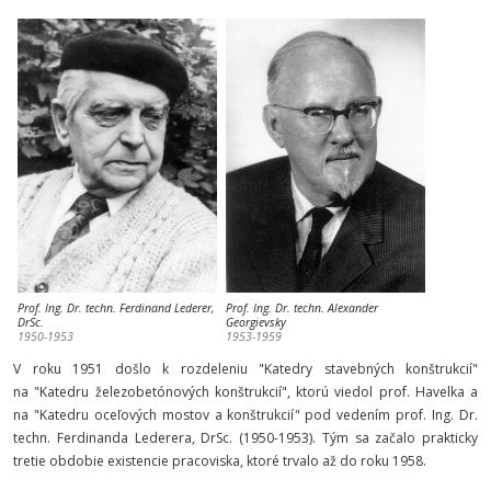
Prof. Ing. Dr. techn. Ferdinand Lederer,
Prof. Ing. Dr. techn. Alexander
DrSc.
Georgievsky
1950-1953
1953-1959
V roku 1951 došlo k rozdeleniu "Katedry stavebných konštrukcií"
na "Katedru železobetónových konštrukcií", ktorú viedol prof. Havelka a
na "Katedru oceľových mostov a konštrukcií" pod vedením prof. Ing. Dr.
techn. Ferdinanda Lederera, DrSc. (1950-1953). Tým sa začalo prakticky
tretie obdobie existencie pracoviska, ktoré trvalo až do roku 1958.