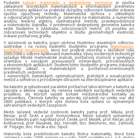
Poslaním
Katedry matematiky a deskriptívnej geometrie
je výučba
základných teoretických matematických a informatických predmetov
s možnosťou aplikácií na praktické disciplíny odborných katedier vrátanie
využitia výpočtovej techniky. Matematická výchova v základných
a odporúčaných predmetoch je zameraná na matematickú a numerickú
analýzu, lineárnu algebru, optimalizačné metódy, pravdepodobnosť
a matematickú štatistiku. V predmetoch deskriptívnej geometrie katedra
vedie študentov k zvládnutiu zobrazovacích metód, ich použitiu pri
zobrazovaní technických objektov a štúdiu geometrických vlastností,
vrátane počítačovej grafiky.
V súčasnosti sa katedra, popri výchove študentov stavebných odborov,
sústreďuje i na rozvoj vlastného študijného programu
Matematicko-
počítačové modelovanie
, ktorý bol prvýkrát otvorený v školskom roku
2005/2006 v odbore Aplikovaná matematika. Vývoj moderných technológií
vyžaduje hlboké matematické znalosti, počítačovú zručnosť a vynikajúcu
orientáciu v navzájom previazaných inžinierskych, prírodovedných
a ekonomických aplikáciách. Študenti tohto študijného programu získavajú
teoretický základ v matematických a počítačovo-orientovaných
predmetoch, vedomostí
z numerických, štatistických, optimalizačných, grafických a vizualizačných
metód a softvérov s prirodzeným dôrazom na interdisciplinárne aplikácie.
Na katedre je vybudované paralelné počítačové laboratórium a katedra sa
zapojila a aktívne zapája do riešenia niekoľkých európskych vedeckých
projektov, do ktorých vyústili bohaté medzinárodné kontakty jej
pracovníkov. Členovia katedry sa autorsky zúčastnili na vzniku viac ako
2800 publikácií, z ktorých vyše štvrtina bola vydaná vo významných
zahraničných vedeckých časopisoch.
Medzi súčasné vedecké osobnosti katedry patria prof. Mikula, prof.
Mesiar, prof. Širáň a prof. Komorníková. Medzi bývalých významných
členov katedry patrí napríklad prof. Čeněk, prof. Medek, prof. Riečan, prof.
Kolibiarová, prof. Kluvánek, doc. Horváth, doc. Belohorec, doc. Zámožík,
dr. Potjagin, doc. Horák a doc. Šipoš.
Historicky bola predchodcom katedry Stolica matematiky, ktorá bola
založená v roku 1938, pričom sa v roku 1940 rozdelila na I. a II. stolicu