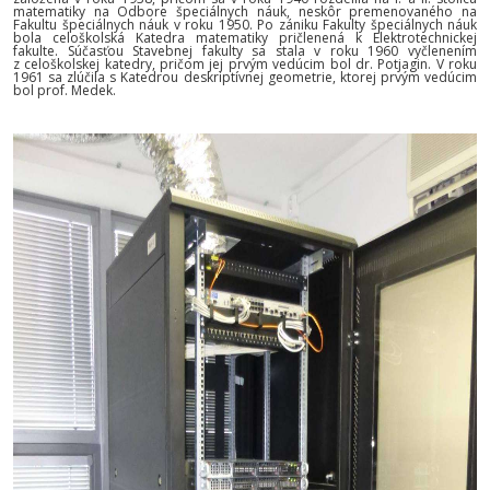
matematiky na Odbore špeciálnych náuk, neskôr premenovaného na
Fakultu špeciálnych náuk v roku 1950. Po zániku Fakulty špeciálnych náuk
bola celoškolská Katedra matematiky pričlenená k Elektrotechnickej
fakulte. Súčasťou Stavebnej fakulty sa stala v roku 1960 vyčlenením
z celoškolskej katedry, pričom jej prvým vedúcim bol dr. Potjagin. V roku
1961 sa zlúčila s Katedrou deskriptívnej geometrie, ktorej prvým vedúcim
bol prof. Medek.