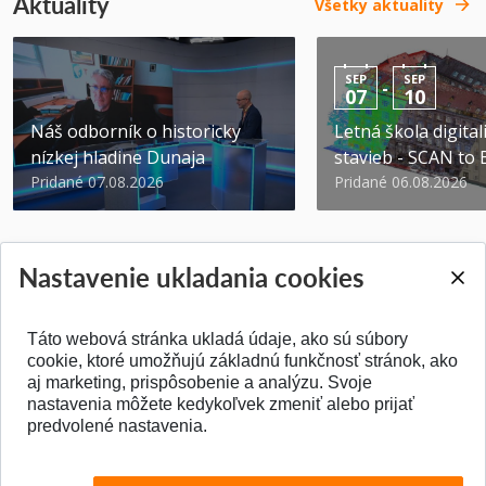
Aktuality
Všetky aktuality
SEP
SEP
-
07
10
Náš odborník o historicky
Letná škola digital
nízkej hladine Dunaja
stavieb - SCAN to
Pridané 07.08.2026
Pridané 06.08.2026
Nastavenie ukladania cookies
Táto webová stránka ukladá údaje, ako sú súbory
SPÄŤ NA VRCH
cookie, ktoré umožňujú základnú funkčnosť stránok, ako
aj marketing, prispôsobenie a analýzu. Svoje
nastavenia môžete kedykoľvek zmeniť alebo prijať
predvolené nastavenia.