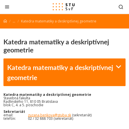
Prejsť na obsah
...
Katedra matematiky a deskriptívnej geometrie
Katedra matematiky a deskriptívnej
geometrie
Katedra matematiky a deskriptívnej
geometrie
Katedra matematiky a deskriptívnej geometrie
Stavebná fakulta
Radlinského 11, 810 05 Bratislava
blok C, 4. a 5. poschodie
Sekretariát
email:
zuzana.benkova@stuba.sk
(sekretariát)
telefón: 02 / 32 888 703 (sekretariát)