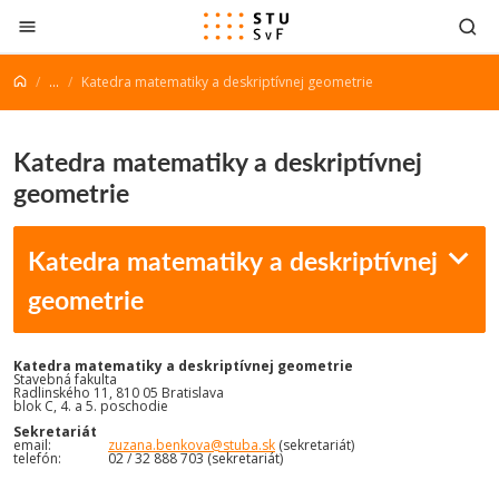
Prejsť na obsah
...
Katedra matematiky a deskriptívnej geometrie
Katedra matematiky a deskriptívnej
geometrie
Katedra matematiky a deskriptívnej
geometrie
Katedra matematiky a deskriptívnej geometrie
Stavebná fakulta
Radlinského 11, 810 05 Bratislava
blok C, 4. a 5. poschodie
Sekretariát
email:
zuzana.benkova@stuba.sk
(sekretariát)
telefón: 02 / 32 888 703 (sekretariát)