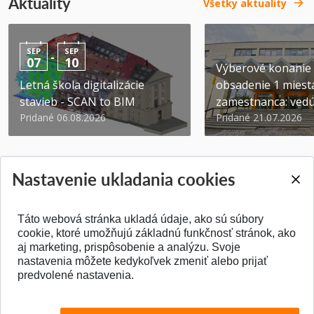
Aktuality
Všetky aktuality
SEP
SEP
-
07
10
Výberové konanie
Letná škola digitalizácie
obsadenie 1 miest
stavieb - SCAN to BIM
zamestnanca: vedúc
Pridané 06.08.2026
Pridané 21.07.2026
Nastavenie ukladania cookies
Táto webová stránka ukladá údaje, ako sú súbory
SPÄŤ NA VRCH
cookie, ktoré umožňujú základnú funkčnosť stránok, ako
aj marketing, prispôsobenie a analýzu. Svoje
nastavenia môžete kedykoľvek zmeniť alebo prijať
predvolené nastavenia.