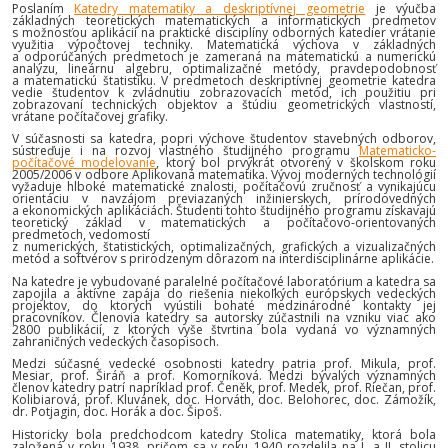
Poslaním
Katedry matematiky a deskriptívnej geometrie
je výučba
základných teoretických matematických a informatických predmetov
s možnosťou aplikácií na praktické disciplíny odborných katedier vrátanie
využitia výpočtovej techniky. Matematická výchova v základných
a odporúčaných predmetoch je zameraná na matematickú a numerickú
analýzu, lineárnu algebru, optimalizačné metódy, pravdepodobnosť
a matematickú štatistiku. V predmetoch deskriptívnej geometrie katedra
vedie študentov k zvládnutiu zobrazovacích metód, ich použitiu pri
zobrazovaní technických objektov a štúdiu geometrických vlastností,
vrátane počítačovej grafiky.
V súčasnosti sa katedra, popri výchove študentov stavebných odborov,
sústreďuje i na rozvoj vlastného študijného programu
Matematicko-
počítačové modelovanie
, ktorý bol prvýkrát otvorený v školskom roku
2005/2006 v odbore Aplikovaná matematika. Vývoj moderných technológií
vyžaduje hlboké matematické znalosti, počítačovú zručnosť a vynikajúcu
orientáciu v navzájom previazaných inžinierskych, prírodovedných
a ekonomických aplikáciách. Študenti tohto študijného programu získavajú
teoretický základ v matematických a počítačovo-orientovaných
predmetoch, vedomostí
z numerických, štatistických, optimalizačných, grafických a vizualizačných
metód a softvérov s prirodzeným dôrazom na interdisciplinárne aplikácie.
Na katedre je vybudované paralelné počítačové laboratórium a katedra sa
zapojila a aktívne zapája do riešenia niekoľkých európskych vedeckých
projektov, do ktorých vyústili bohaté medzinárodné kontakty jej
pracovníkov. Členovia katedry sa autorsky zúčastnili na vzniku viac ako
2800 publikácií, z ktorých vyše štvrtina bola vydaná vo významných
zahraničných vedeckých časopisoch.
Medzi súčasné vedecké osobnosti katedry patria prof. Mikula, prof.
Mesiar, prof. Širáň a prof. Komorníková. Medzi bývalých významných
členov katedry patrí napríklad prof. Čeněk, prof. Medek, prof. Riečan, prof.
Kolibiarová, prof. Kluvánek, doc. Horváth, doc. Belohorec, doc. Zámožík,
dr. Potjagin, doc. Horák a doc. Šipoš.
Historicky bola predchodcom katedry Stolica matematiky, ktorá bola
založená v roku 1938, pričom sa v roku 1940 rozdelila na I. a II. stolicu