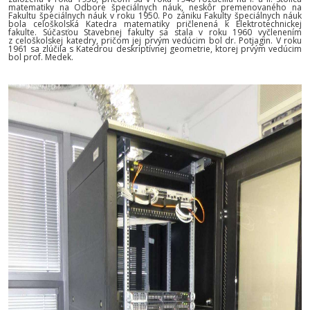
matematiky na Odbore špeciálnych náuk, neskôr premenovaného na
Fakultu špeciálnych náuk v roku 1950. Po zániku Fakulty špeciálnych náuk
bola celoškolská Katedra matematiky pričlenená k Elektrotechnickej
fakulte. Súčasťou Stavebnej fakulty sa stala v roku 1960 vyčlenením
z celoškolskej katedry, pričom jej prvým vedúcim bol dr. Potjagin. V roku
1961 sa zlúčila s Katedrou deskriptívnej geometrie, ktorej prvým vedúcim
bol prof. Medek.