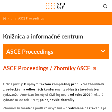
Prejsť na obsah
...
ASCE Proceedings
Knižnica a informačné centrum
ASCE Proceedings
ASCE Proceedings / Zborníky ASCE
Online prístup
k úplným textom kompletnej produkcie zborníkov
z vedeckých a odborných konferencií z oblasti stavebníctva
,
vydávaných American Society of Civil Engineers
od roku 2000
(niektoré
vybrané už od roku 1996)
po najnovšie zborníky
.
Zborníky sú zoradené podľa roku vydania –
predvolené nastavenie je