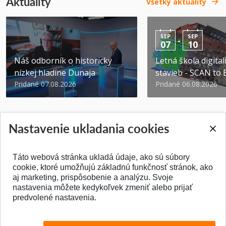
Aktuality
Všetky aktuality
SEP
SEP
-
07
10
Náš odborník o historicky
Letná škola digital
nízkej hladine Dunaja
stavieb - SCAN to
Pridané 07.08.2026
Pridané 06.08.2026
Nastavenie ukladania cookies
Táto webová stránka ukladá údaje, ako sú súbory
SPÄŤ NA VRCH
cookie, ktoré umožňujú základnú funkčnosť stránok, ako
aj marketing, prispôsobenie a analýzu. Svoje
nastavenia môžete kedykoľvek zmeniť alebo prijať
predvolené nastavenia.