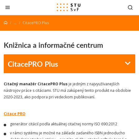
Prejsť na obsah
...
CitacePRO Plus
Knižnica a informačné centrum
CitacePRO Plus
Citačný manažér CitacePRO Plus
je jedným z najvyužívanejších
nástrojov práce s citáciami. STU má zakúpený tento produkt na obdobie
2020-2023, ako podpora pri vedeckom publikovaní.
Citace PRO
generátor citácií podľa aktuálnej citačnej normy ISO 690:2012
v rámci systému je možné na základe zadaného ISBN jednoducho