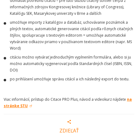
dohľadať potrebnú citáciu – pre túto službu citačný softvér čerpá z
informačných zdrojov Kongresovej knižnice (Library of Congress),
Katalógu SEK, Masarykovej univerzity v Brne a ďalších
umožňuje importy z katalógov a databáz, uchovávanie poznámok a
plných textov, automatické generovanie citácií podľa rôznych citačných
štýlov, spolupracuje s textovým editorom = umožňuje automatické
vytváranie odkazov priamo v používanom textovom editore (napr. MS
Word)
citáciu možno vytvárať jednoduchým vyplnením formulára, alebo si ju
možno automaticky vygenerovať podľa štandardných čísel (ISBN, ISSN,
DOI)
po prihlásení umožňuje správu citácií a ich následný export do textu.
Viac informácií, prístup do Citace PRO Plus, návod a videokurz nájdete
na
stránke STU
ZDIEĽAŤ