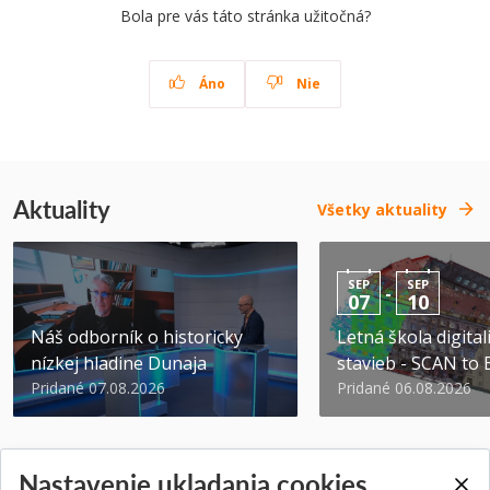
Bola pre vás táto stránka užitočná?
Áno
Nie
Aktuality
Všetky aktuality
SEP
SEP
-
07
10
Náš odborník o historicky
Letná škola digital
nízkej hladine Dunaja
stavieb - SCAN to
Pridané 07.08.2026
Pridané 06.08.2026
Nastavenie ukladania cookies