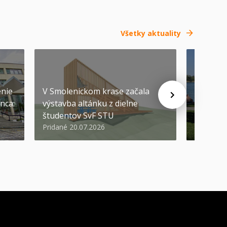
Všetky aktuality
SEP
-
04
enie
V Smolenickom krase začala
nca:
výstavba altánku z dielne
Pozývam
študentov SvF STU
prvákov
Pridané 20.07.2026
Pridané 1