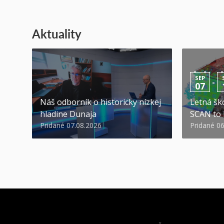
Aktuality
SEP
-
07
Náš odborník o historicky nízkej
Letná ško
hladine Dunaja
SCAN to
Pridané 07.08.2026
Pridané 0