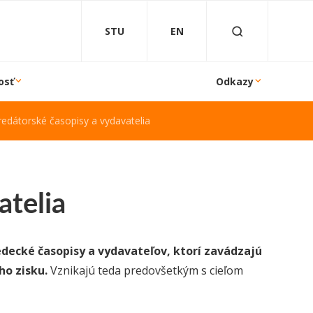
STU
EN
osť
Odkazy
redátorské časopisy a vydavatelia
atelia
decké časopisy a vydavateľov, ktorí zavádzajú
ho zisku.
Vznikajú teda predovšetkým s cieľom