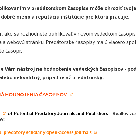
blikovaním v predátorskom časopise môže ohroziť svoje
 dobré meno a reputáciu inštitúcie pre ktorú pracuje.
r, ako sa rozhodnete publikovať v novom vedeckom časopi
a a webovú stránku. Predátorské časopisy majú viacero spol
to časopis.
 Vám nástroj na hodnotenie vedeckých časopisov - podľa
alebo nekvalitný, prípadne až predátorský.
RIÁ HODNOTENIA ČASOPISOV
t
of Potential Predatory Journals and Publishers
- Beallov z
ov:
al predatory scholarly open-access journals