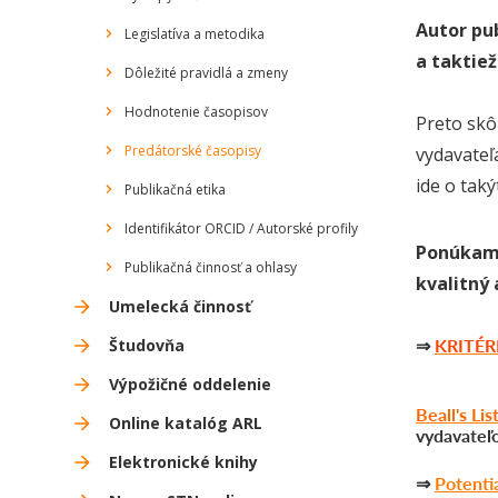
Autor pu
Legislatíva a metodika
a taktiež
Dôležité pravidlá a zmeny
Hodnotenie časopisov
Preto skô
Predátorské časopisy
vydavateľ
ide o taký
Publikačná etika
Identifikátor ORCID / Autorské profily
Ponúkame
Publikačná činnosť a ohlasy
kvalitný 
Umelecká činnosť
⇒
KRITÉ
Študovňa
Výpožičné oddelenie
Beall's Lis
Online katalóg ARL
vydavateľ
Elektronické knihy
⇒
Potenti