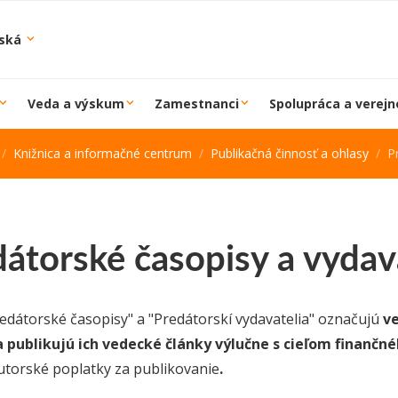
iská
Veda a výskum
Zamestnanci
Spolupráca a verejn
Knižnica a informačné centrum
Publikačná činnosť a ohlasy
P
átorské časopisy a vydav
edátorské časopisy" a "Predátorskí vydavatelia" označujú
ve
 publikujú ich vedecké články výlučne s cieľom finančné
utorské poplatky za publikovanie
.