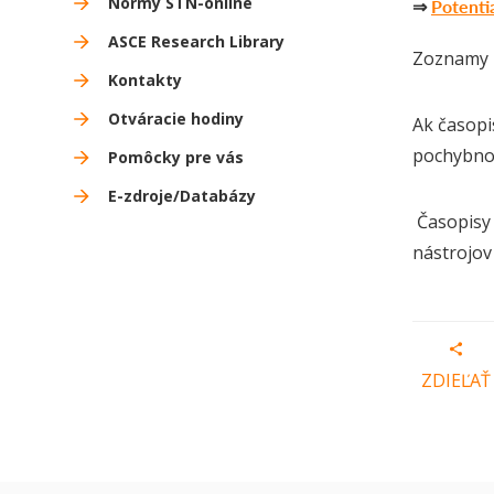
Normy STN-online
⇒
Potenti
ASCE Research Library
Zoznamy p
Kontakty
Otváracie hodiny
Ak časopi
pochybnos
Pomôcky pre vás
E-zdroje/Databázy
Časopisy 
nástrojov
ZDIEĽAŤ