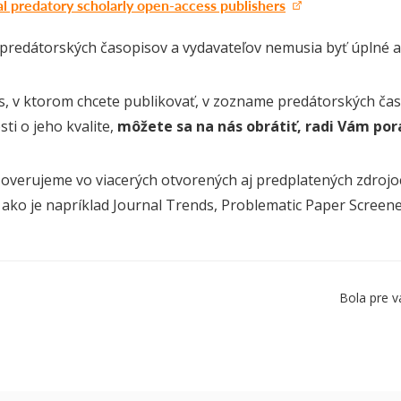
al predatory scholarly open-access publishers
redátorských časopisov a vydavateľov nemusia byť úplné a
s, v ktorom chcete publikovať, v zozname predátorských ča
ti o jeho kvalite,
môžete sa na nás obrátiť, radi Vám po
overujeme vo viacerých otvorených aj predplatených zdrojoc
 ako je napríklad Journal Trends, Problematic Paper Screene
Bola pre v