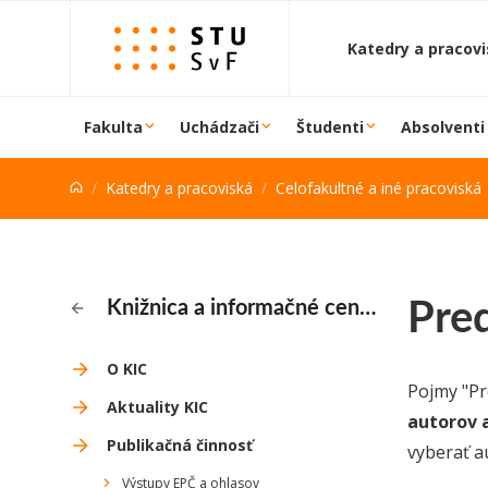
Prejsť na obsah
Katedry a pracov
Fakulta
Uchádzači
Študenti
Absolventi
Katedry a pracoviská
Celofakultné a iné pracoviská
Pred
Knižnica a informačné centrum
O KIC
Pojmy "Pr
Aktuality KIC
autorov a
Publikačná činnosť
vyberať a
Výstupy EPČ a ohlasov