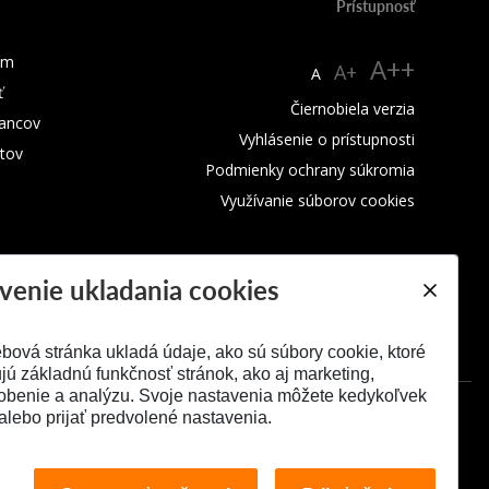
Prístupnosť
um
A++
A+
A
ť
Čiernobiela verzia
ancov
Vyhlásenie o prístupnosti
tov
Podmienky ochrany súkromia
Využívanie súborov cookies
venie ukladania cookies
bová stránka ukladá údaje, ako sú súbory cookie, ktoré
ú základnú funkčnosť stránok, ako aj marketing,
obenie a analýzu. Svoje nastavenia môžete kedykoľvek
alebo prijať predvolené nastavenia.