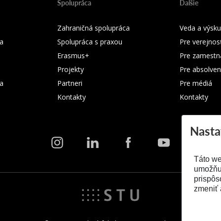
Spolupráca
Ďalšie
Zahraničná spolupráca
Veda a výsk
a
Spolupráca s praxou
Pre verejnos
Erasmus+
Pre zamestn
Projekty
Pre absolven
ka
Partneri
Pre médiá
Kontakty
Kontakty
Nasta
Táto we
umožňuj
prispôs
zmeniť 