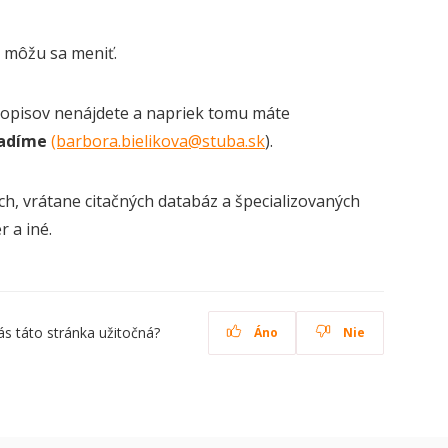
 môžu sa meniť.
sopisov nenájdete a napriek tomu máte
radíme
(barbora.bielikova@stuba.sk
).
h, vrátane citačných databáz a špecializovaných
r a iné.
ás táto stránka užitočná?
Áno
Nie