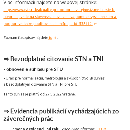
Viac informácií nájdete na webovej stránke:
https://www.cvtisr.sk/aktuality-pre-odbornu-verejnost/sme-blizsie-k-
otvorenej-vede-na-slovensku.-nova-zmluva-pomoze-vyskumnikom-a-
podpori-vedecke-publikovanie.html?page_id=53811#
Zoznam časopisov nájdete
tu
.
⇒ Bezodplatné citovanie STN a TNI
-
obnovenie súhlasu pre STU
-
Úrad pre normalizaciu, metrológiu a skúšobníctvo SR súhlasí
s bezodplatným citovaním STN a TNI pre STU.
Tento súhlas je platný od 27.5.2022 vrátane.
⇒ Evidencia publikácií vychádzajúcich zo
záverečných prác
Zmena v evidencii od roku 2022
- viac informácií
TU