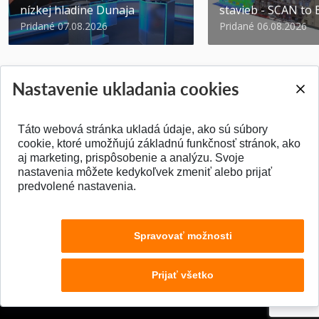
nízkej hladine Dunaja
stavieb - SCAN to
Pridané 07.08.2026
Pridané 06.08.2026
Nastavenie ukladania cookies
Táto webová stránka ukladá údaje, ako sú súbory
SPÄŤ NA VRCH
cookie, ktoré umožňujú základnú funkčnosť stránok, ako
aj marketing, prispôsobenie a analýzu. Svoje
nastavenia môžete kedykoľvek zmeniť alebo prijať
predvolené nastavenia.
Spravovať možnosti
Prijať všetko
© 2026 Stavebná fakulta STU v Bratislave