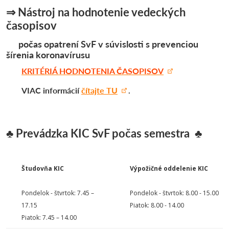
⇒
Nástroj na hodnotenie vedeckých
časopisov
počas opatrení SvF v súvislosti s prevenciou
šírenia koronavírusu
KRITÉRIÁ HODNOTENIA ČASOPISOV
VIAC
informácií
čítajte TU
.
♣ Prevádzka KIC SvF počas semestra
♣
Študovňa KIC
Výpožičné oddelenie KIC
Pondelok - štvrtok: 7.45 –
Pondelok - štvrtok: 8.00 - 15.00
17.15
Piatok: 8.00 - 14.00
Piatok: 7.45 – 14.00