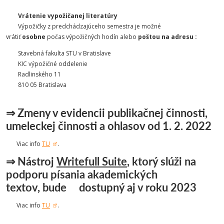
Vrátenie vypožičanej literatúry
Výpožičky z predchádzajúceho semestra je možné
vrátiť
osobne
počas výpožičných hodín alebo
poštou na adresu :
Stavebná fakulta STU v Bratislave
KIC výpožičné oddelenie
Radlinského 11
810 05 Bratislava
⇒ Zmeny v evidencii publikačnej činnosti,
umeleckej činnosti a ohlasov od 1. 2. 2022
Viac info
TU
.
⇒
Nástroj
Writefull Suite
, ktorý slúži na
podporu písania akademických
textov, bude dostupný aj v roku 2023
Viac info
TU
.