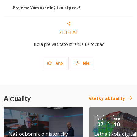
Prajeme Vám úspešný školský rok!
ZDIEĽAŤ
Bola pre vás táto stránka užitočná?
Áno
Nie
Aktuality
Všetky aktuality
SEP
SEP
-
07
10
Náš odborník o historicky
Letná škola digital