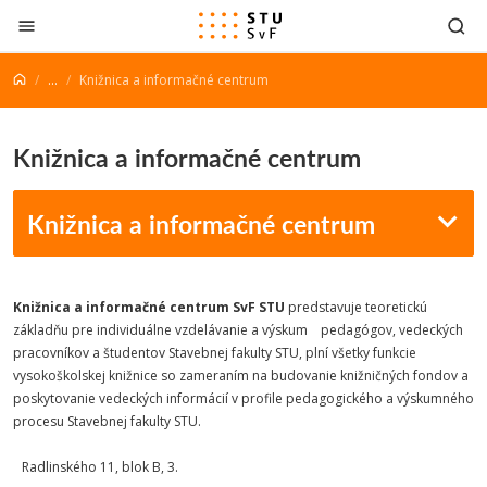
Prejsť na obsah
...
Knižnica a informačné centrum
Knižnica a informačné centrum
Knižnica a informačné centrum
Knižnica a informačné centrum SvF STU
predstavuje teoretickú
základňu pre in­dividuálne vzdelávanie a výskum pedagógov, vedeckých
pracovníkov a študentov Stavebnej fakulty STU, plní všetky funkcie
vysokoškolskej knižnice so zameraním na budovanie knižničných fondov a
poskytovanie vedeckých informácií v profile pedagogického a výskumného
procesu Stavebnej fakulty STU.
Radlinského 11, blok B, 3.