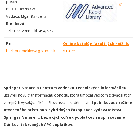
posch.
810 05 Bratislava
Vedúca:
Mgr. Barbora
Bieliková
Tel.: 02/32888 + kl. 494, 577
E-mail:
Online katalóg fakultných knižníc
barbora.bielikova@stuba.sk
STU
Springer Nature a Centrum vedecko-technických informácií SR
uzavreli novú transformačnú dohodu, ktorá umožní vedcom z dvadsiatich
verejných vysokých škôl a Slovenskej akadémie vied
publikovať v režime
otvoreného prístupu v hybridných časopisoch vydavateľstva
Springer Nature ... bez akýchkoľvek poplatkov za spracovanie
článkov, takzvaných APC poplatkov.