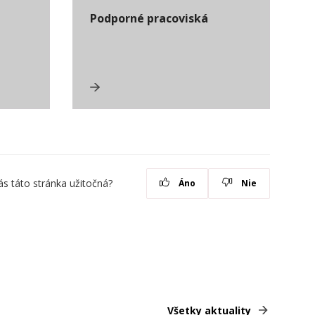
Podporné pracoviská
ás táto stránka užitočná?
Áno
Nie
Všetky aktuality