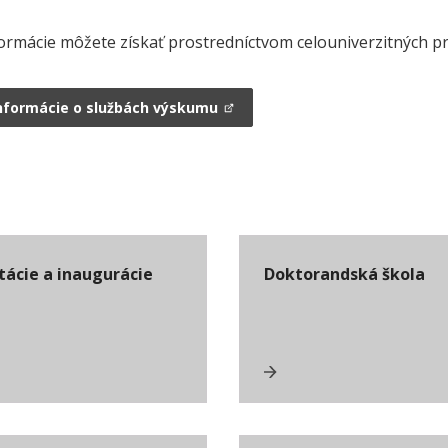
formácie môžete získať prostredníctvom celouniverzitných pr
informácie o službách výskumu
tácie a inaugurácie
Doktorandská škola