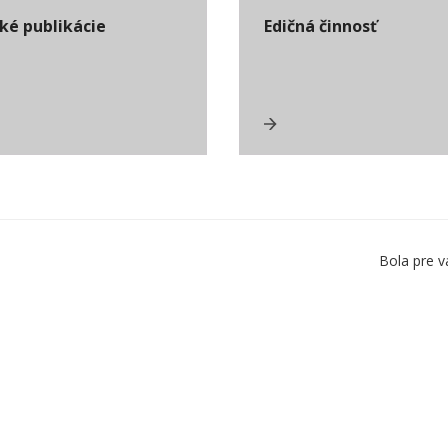
ké publikácie
Edičná činnosť
Bola pre v