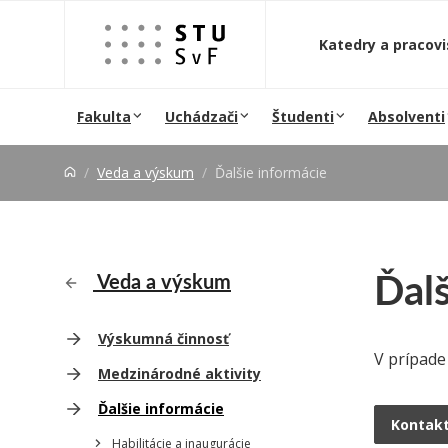
Prejsť na obsah
Katedry a pracov
Fakulta
Uchádzači
Študenti
Absolventi
Veda a výskum
Ďalšie informácie
Ďalš
Veda a výskum
Výskumná činnosť
V prípade
Medzinárodné aktivity
Ďalšie informácie
Kontakt
Habilitácie a inaugurácie