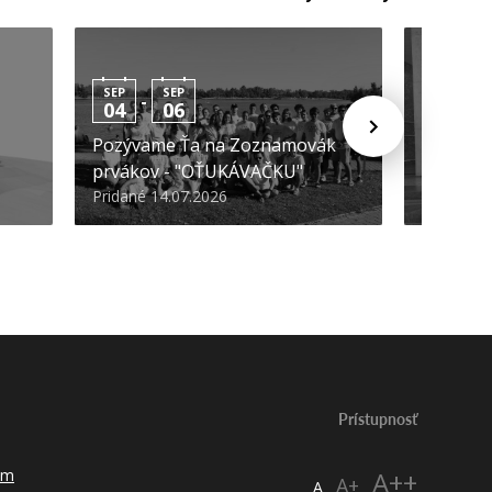
SEP
SEP
-
04
06
SEP
-
09
Pozývame Ťa na Zoznamovák
prvákov - "OŤUKÁVAČKU"
3, 2, 1… 
Pridané 14.07.2026
Pridané 1
Prístupnosť
um
A++
A+
A