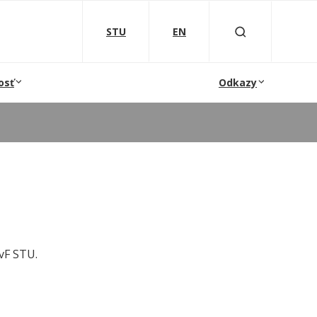
STU
EN
osť
Odkazy
vF STU.