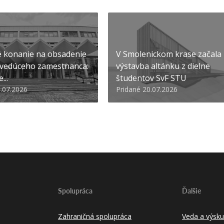
 konanie na obsadenie
V Smolenickom krase začala
 vedúceho zamestnanca:
výstavba altánku z dielne
...
študentov SvF STU
1.07.2026
Pridané 20.07.2026
Spolupráca
Ďalšie
Zahraničná spolupráca
Veda a výsk