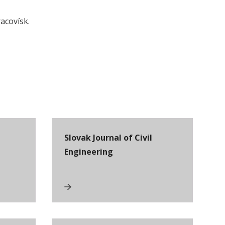
acovísk.
Slovak Journal of Civil
Engineering