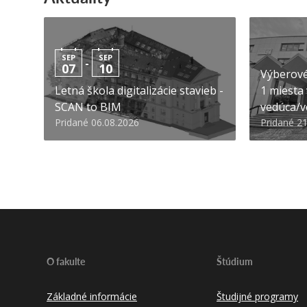
SEP
SEP
-
07
10
Výberové
Letná škola digitalizácie stavieb -
1 miesta
SCAN to BIM
vedúca/ve
Pridané 06.08.2026
Pridané 2
O fakulte
Štúdium
Základné informácie
Študijné programy