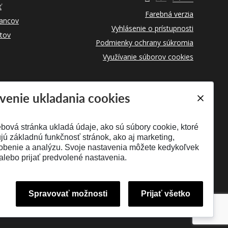
ť
Farebná verzia
ancov
Vyhlásenie o prístupnosti
tov
Podmienky ochrany súkromia
Využívanie súborov cookies
venie ukladania cookies
bová stránka ukladá údaje, ako sú súbory cookie, ktoré
ú základnú funkčnosť stránok, ako aj marketing,
obenie a analýzu. Svoje nastavenia môžete kedykoľvek
alebo prijať predvolené nastavenia.
Spravovať možnosti
Prijať všetko