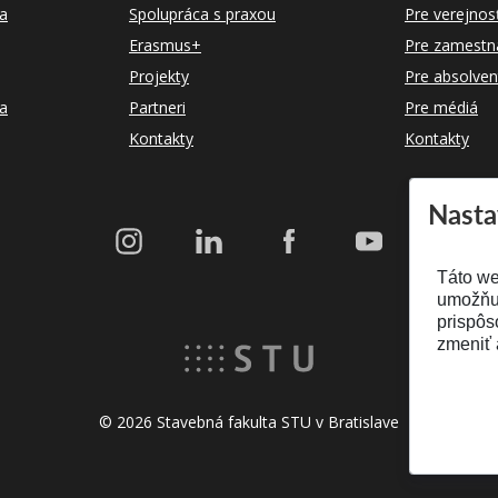
a
Spolupráca s praxou
Pre verejnos
Erasmus+
Pre zamestn
Projekty
Pre absolven
ka
Partneri
Pre médiá
Kontakty
Kontakty
Nasta
Táto we
umožňuj
prispôs
zmeniť 
© 2026 Stavebná fakulta STU v Bratislave