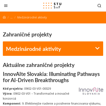
Prejsť na obsah
...
Medzinárodné aktivity
Zahraničné projekty
Medzinárodné aktivity
Aktuálne zahraničné projekty
InnovAIte Slovakia: Illuminating Pathways
for AI-Driven Breakthroughs
Kód projektu:
09I02-03-V01-00029
Výzva:
09I02-03-V01 – Transformačné a inovačné
konzorciá
Komponent:
9. Efektívnejšie riadenie a posilnenie financovania výskumu,