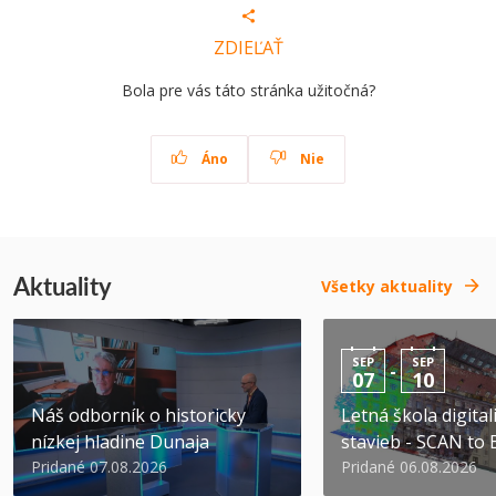
ZDIEĽAŤ
Bola pre vás táto stránka užitočná?
Áno
Nie
Aktuality
Všetky aktuality
SEP
SEP
-
07
10
Náš odborník o historicky
Letná škola digital
nízkej hladine Dunaja
stavieb - SCAN to
Pridané 07.08.2026
Pridané 06.08.2026