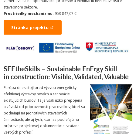
zameriava sa na optimalizáciu procesov a elimináciu neefektívnosti v
stavebnom sektore.
Prostriedky mechanizmu:
953 847,07 €
Stránka projektu
SEEtheSkills – Sustainable EnErgy Skill
in construction: Visible, Validated, Valuable
Európa dnes stojí pred výzvou energeticky
efektívnej výstavby nových a renovácie
existujúcich budov. Tá je však úzko prepojená
a závislá od pripravenosti pracovníkov, ktorí sa
podieľajú na jednotlivých stavebných
činnostiach, ale aj tých, ktorí sa podieľajú na
príprave projektovej dokumentácie, vrátane
všetkých profesií.