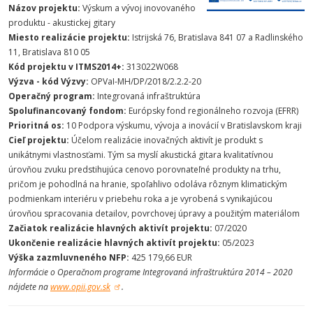
Názov projektu:
Výskum a vývoj inovovaného
produktu - akustickej gitary
Miesto realizácie projektu:
Istrijská 76, Bratislava 841 07 a Radlinského
11, Bratislava 810 05
Kód projektu v ITMS2014+:
313022W068
Výzva - kód Výzvy:
OPVaI-MH/DP/2018/2.2.2-20
Operačný program:
Integrovaná infraštruktúra
Spolufinancovaný fondom:
Európsky fond regionálneho rozvoja (EFRR)
Prioritná os:
10 Podpora výskumu, vývoja a inovácií v Bratislavskom kraji
Cieľ projektu:
Účelom realizácie inovačných aktivít je produkt s
unikátnymi vlastnosťami. Tým sa myslí akustická gitara kvalitatívnou
úrovňou zvuku predstihujúca cenovo porovnateľné produkty na trhu,
pričom je pohodlná na hranie, spoľahlivo odoláva rôznym klimatickým
podmienkam interiéru v priebehu roka a je vyrobená s vynikajúcou
úrovňou spracovania detailov, povrchovej úpravy a použitým materiálom
Začiatok realizácie hlavných aktivít projektu:
07/2020
Ukončenie realizácie hlavných aktivít projektu:
05/2023
Výška zazmluvneného NFP:
425 179,66 EUR
Informácie o Operačnom programe Integrovaná infraštruktúra 2014 – 2020
nájdete na
www.opii.gov.sk
.