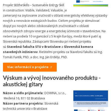
Projekt SEEtheSkills – Sustainable EnErgy Skill
in construction: Visible, Validated, Valuable, je
zameraný na zvyšovanie zručností v oblasti energeticky efektívnej výstavby
nových a renovácie existujúcich budov. Cieľom projektu je stimulovať
dopyt po nových alebo zdokonalených zručnostiach v oblasti
obnoviteľných zdrojov energie a energetickej účinnosti v stavebníctve. Na
riešení sa podieľa 10 organizácií z 5 krajín Európy, medzi ktoré patrí aj
Slovenská republika. Zástupcami Slovenska pri riešení projektu
sú
Stavebná fakulta STU v Bratislave
a
Slovenská komora
stavebných inžinierov
. Riešiteľmi projektu za Stavebnú fakultu sú Ing.
Tomáš Funtík, PhD. a doc. Ing. Ján Erdélyi, PhD.
Viac informácií o projekte
Výskum a vývoj inovovaného produktu -
akustickej gitary
Názov a sídlo prijímateľa:
DOWINA, s.r.o.,
Medená 16, 811 02 Bratislava
Názov partnera projektu:
Slovenská
technická univerzita v Bratislave