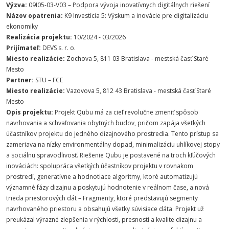
Výzva:
09I05-03-V03 – Podpora vývoja inovatívnych digitálnych riešení
Názov opatrenia:
K9 Investícia 5: Výskum a inovácie pre digitalizáciu
ekonomiky
Realizácia projektu:
10/2024 - 03/2026
Prijímateľ:
DEVS s. r. o.
Miesto realizácie:
Zochova 5, 811 03 Bratislava - mestská časť Staré
Mesto
Partner:
STU – FCE
Miesto realizácie:
Vazovova 5, 812 43 Bratislava - mestská časť Staré
Mesto
Opis projektu:
Projekt Qubu má za cieľ revolučne zmeniť spôsob
navrhovania a schvaľovania obytných budov, pričom zapája všetkých
účastníkov projektu do jedného dizajnového prostredia. Tento prístup sa
zameriava na nízky environmentálny dopad, minimalizáciu uhlíkovej stopy
a sociálnu spravodlivosť. Riešenie Qubu je postavené na troch kľúčových
inováciách: spolupráca všetkých účastníkov projektu v rovnakom
prostredí, generatívne a hodnotiace algoritmy, ktoré automatizujú
významné fázy dizajnu a poskytujú hodnotenie v reálnom čase, a nová
trieda priestorových dát – Fragmenty, ktoré predstavujú segmenty
navrhovaného priestoru a obsahujú všetky súvisiace dáta. Projekt už
preukázal výrazné zlepšenia v rýchlosti, presnosti a kvalite dizajnu a