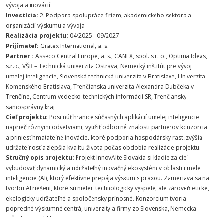
vývoja a inovácií
Investícia:
2. Podpora spolupráce firiem, akademického sektora a
organizácií výskumu a vývoja
Realizácia projektu:
04/2025 - 09/2027
Prijímateľ:
Gratex International, a. s.
Partneri:
Asseco Central Europe, a. s., CANEX, spol. s r. o., Optima Ideas,
s.r.o., VŠB – Technická univerzita Ostrava, Nemecký inštitút pre vývoj
umelej inteligencie, Slovenská technická univerzita v Bratislave, Univerzita
Komenského Bratislava, Trenčianska univerzita Alexandra Dubčeka v
Trenčíne, Centrum vedecko-technických informácií SR, Trenčiansky
samosprávny kraj
Cieľ projektu:
Posunúť hranice súčasných aplikácií umelej inteligencie
naprieč rôznymi odvetviami, využiť odborné znalosti partnerov konzorcia
a priniesť hmatateľné inovácie, ktoré podporia hospodársky rast, zvýšia
udržateľnosť a zlepšia kvalitu života počas obdobia realizácie projektu.
Stručný opis projektu:
Projekt InnovAIte Slovakia si kladie za cieľ
vybudovať dynamický a udržateľný inovačný ekosystém v oblasti umelej
inteligencie (AI), ktorý efektívne prepája výskum s praxou. Zameriava sa na
tvorbu AI riešení, ktoré sú nielen technologicky vyspelé, ale zároveň etické,
ekologicky udržateľné a spoločensky prínosné. Konzorcium tvoria
popredné výskumné centrá, univerzity a firmy zo Slovenska, Nemecka