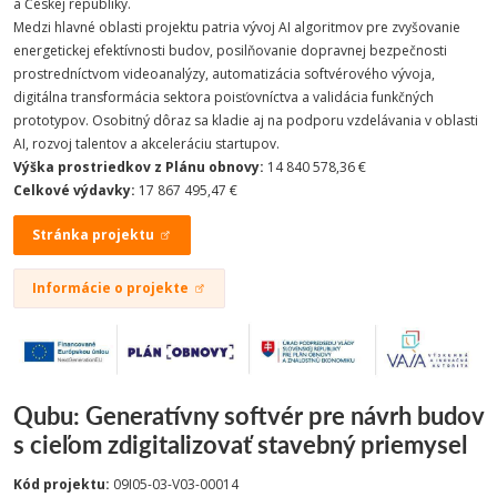
a Českej republiky.
Medzi hlavné oblasti projektu patria vývoj AI algoritmov pre zvyšovanie
energetickej efektívnosti budov, posilňovanie dopravnej bezpečnosti
prostredníctvom videoanalýzy, automatizácia softvérového vývoja,
digitálna transformácia sektora poisťovníctva a validácia funkčných
prototypov. Osobitný dôraz sa kladie aj na podporu vzdelávania v oblasti
AI, rozvoj talentov a akceleráciu startupov.
Výška prostriedkov z Plánu obnovy:
14 840 578,36 €
Celkové výdavky:
17 867 495,47 €
Stránka projektu
Informácie o projekte
Qubu: Generatívny softvér pre návrh budov
s cieľom zdigitalizovať stavebný priemysel
Kód projektu:
09I05-03-V03-00014