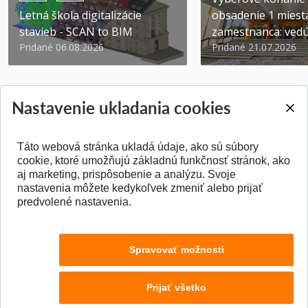
Letná škola digitalizácie
obsadenie 1 miest
stavieb - SCAN to BIM
zamestnanca: vedúc
Pridané 06.08.2026
Pridané 21.07.2026
Nastavenie ukladania cookies
Táto webová stránka ukladá údaje, ako sú súbory
SPÄŤ NA VRCH
cookie, ktoré umožňujú základnú funkčnosť stránok, ako
aj marketing, prispôsobenie a analýzu. Svoje
nastavenia môžete kedykoľvek zmeniť alebo prijať
predvolené nastavenia.
Spravovať možnosti
Prijať všetko