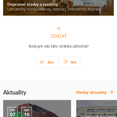
Dopravné stavby a systémy
Udržateľný rozvoj cestnej, leteckej, železničnej dopravy
ZDIEĽAŤ
Bola pre vás táto stránka užitočná?
Áno
Nie
Aktuality
Všetky aktuality
SEP
SEP
-
07
10
Výberové konanie