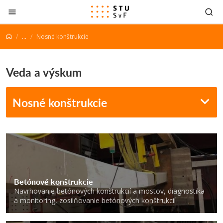
Prejsť na obsah
...
Nosné konštrukcie
Veda a výskum
Nosné konštrukcie
Betónové konštrukcie
Navrhovanie betónových konštrukcií a mostov, diagnostika
a monitoring, zosilňovanie betónových konštrukcií