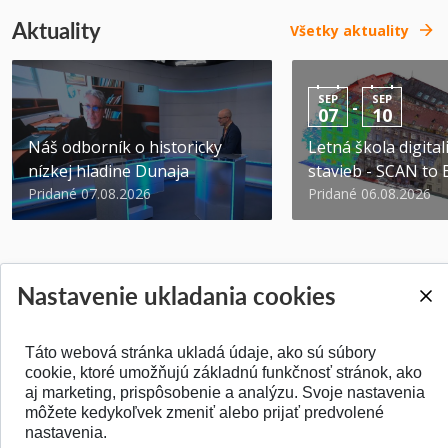
Aktuality
Všetky aktuality
SEP
SEP
-
07
10
Náš odborník o historicky
Letná škola digital
nízkej hladine Dunaja
stavieb - SCAN to
Pridané 07.08.2026
Pridané 06.08.2026
Nastavenie ukladania cookies
SPÄŤ NA VRCH
Táto webová stránka ukladá údaje, ako sú súbory
cookie, ktoré umožňujú základnú funkčnosť stránok, ako
aj marketing, prispôsobenie a analýzu. Svoje nastavenia
môžete kedykoľvek zmeniť alebo prijať predvolené
nastavenia.