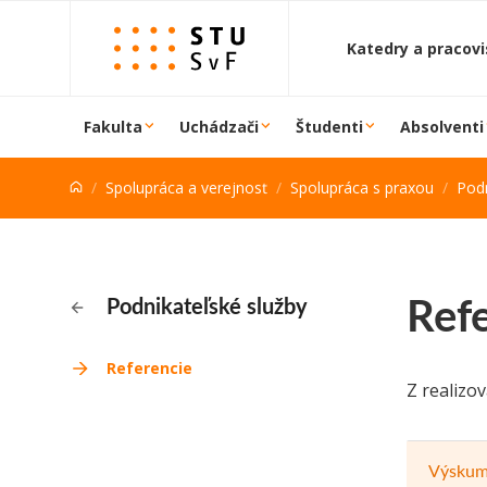
Prejsť na obsah
Katedry a pracov
Fakulta
Uchádzači
Študenti
Absolventi
Spolupráca a verejnosť
Spolupráca s praxou
Podn
Ref
Podnikateľské služby
Referencie
Z realizo
Výskum 