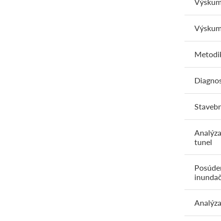
Výskum 
Výskum
Metodik
Diagnos
Stavebn
Analýza
tunel
Posúden
inunda
Analýza