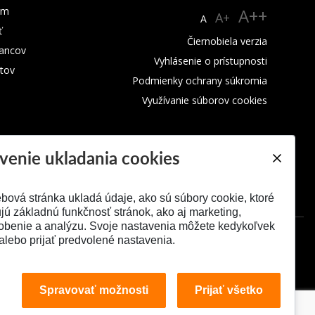
um
A++
A+
A
ť
Čiernobiela verzia
ancov
Vyhlásenie o prístupnosti
tov
Podmienky ochrany súkromia
Využívanie súborov cookies
venie ukladania cookies
bová stránka ukladá údaje, ako sú súbory cookie, ktoré
ú základnú funkčnosť stránok, ako aj marketing,
obenie a analýzu. Svoje nastavenia môžete kedykoľvek
alebo prijať predvolené nastavenia.
Spravovať možnosti
Prijať všetko