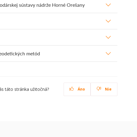
podárskej sústavy nádrže Horné Orešany
geodetických metód
ás táto stránka užitočná?
Áno
Nie