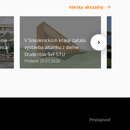
Všetky aktuality
SEP
-
04
enie
V Smolenickom krase začala
nca:
výstavba altánku z dielne
Pozývam
študentov SvF STU
prvákov
Pridané 20.07.2026
Pridané 1
Prístupnosť