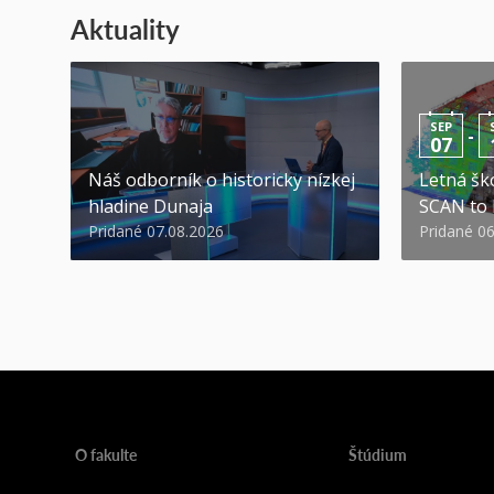
Aktuality
SEP
-
07
Náš odborník o historicky nízkej
Letná ško
hladine Dunaja
SCAN to
Pridané 07.08.2026
Pridané 0
O fakulte
Štúdium