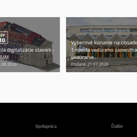
SEP
10
Výberové konanie na obsad
la digitalizácie stavieb -
1 miesta vedúceho zamestna
 BIM
vedúca/ve...
6.08.2026
Pridané 21.07.2026
Spolupráca
Ďalšie