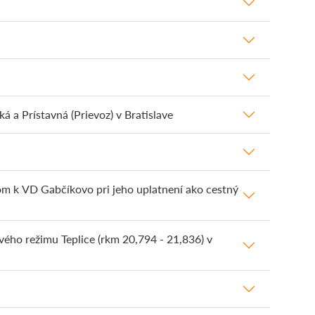
á a Prístavná (Prievoz) v Bratislave
om k VD Gabčíkovo pri jeho uplatnení ako cestný
ého režimu Teplice (rkm 20,794 - 21,836) v