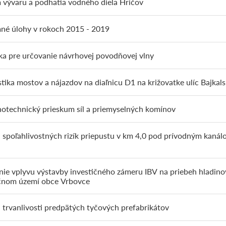
vývaru a podhatia vodného diela Hričov
né úlohy v rokoch 2015 - 2019
a pre určovanie návrhovej povodňovej vlny
tika mostov a nájazdov na diaľnicu D1 na križovatke ulíc Bajkalsk
otechnický prieskum síl a priemyselných komínov
 spoľahlivostných rizík priepustu v km 4,0 pod prívodným kanál
ie vplyvu výstavby investičného zámeru IBV na priebeh hladinov
čnom území obce Vrbovce
 trvanlivosti predpätých tyčových prefabrikátov