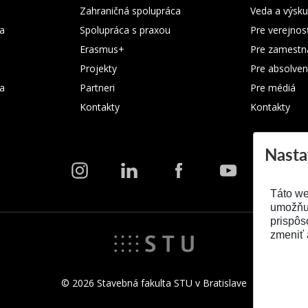
Zahraničná spolupráca
Veda a výsk
a
Spolupráca s praxou
Pre verejnos
Erasmus+
Pre zamestn
Projekty
Pre absolven
ka
Partneri
Pre médiá
Kontakty
Kontakty
Nasta
Táto we
umožňuj
prispôs
zmeniť 
© 2026 Stavebná fakulta STU v Bratislave