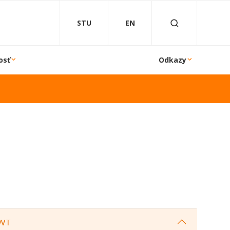
STU
EN
osť
Odkazy
LWT