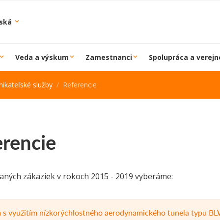
iská
Veda a výskum
Zamestnanci
Spolupráca a verejn
ikateľské služby
Referencie
erencie
vaných zákaziek v rokoch 2015 - 2019 vyberáme:
s využitím nízkorýchlostného aerodynamického tunela typu B