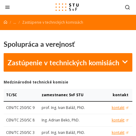
Prejsť na obsah
...
Zastúpenie v technických komisiách
Spolupráca a verejnosť
Zastúpenie v technických komisiách
Medzinárodné technické komisie
TC/SC
zamestnanec SvF STU
kontakt
CEN/TC 250/SC 9
prof. Ing. Ivan Baláž, PhD.
kontakt
CEN/TC 250/SC 8
Ing. Adrian Bekö, PhD.
kontakt
CEN/TC 250/SC 3
prof. Ing. Ivan Baláž, PhD.
kontakt