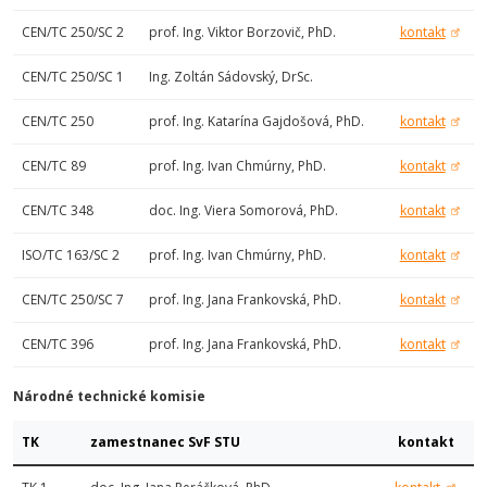
CEN/TC 250/SC 2
prof. Ing. Viktor Borzovič, PhD.
kontakt
CEN/TC 250/SC 1
Ing. Zoltán Sádovský, DrSc.
CEN/TC 250
prof. Ing. Katarína Gajdošová, PhD.
kontakt
CEN/TC 89
prof. Ing. Ivan Chmúrny, PhD.
kontakt
CEN/TC 348
doc. Ing. Viera Somorová, PhD.
kontakt
ISO/TC 163/SC 2
prof. Ing. Ivan Chmúrny, PhD.
kontakt
CEN/TC 250/SC 7
prof. Ing. Jana Frankovská, PhD.
kontakt
CEN/TC 396
prof. Ing. Jana Frankovská, PhD.
kontakt
Národné technické komisie
TK
zamestnanec SvF STU
kontakt