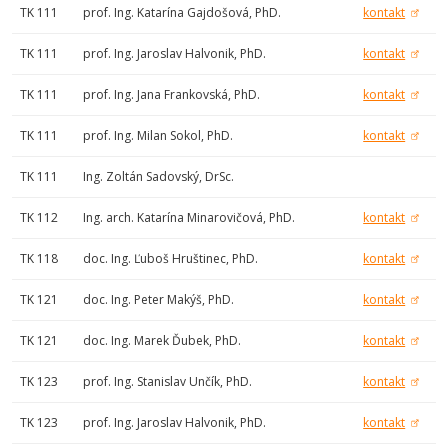
TK 111
prof. Ing. Katarína Gajdošová, PhD.
kontakt
TK 111
prof. Ing. Jaroslav Halvonik, PhD.
kontakt
TK 111
prof. Ing. Jana Frankovská, PhD.
kontakt
TK 111
prof. Ing. Milan Sokol, PhD.
kontakt
TK 111
Ing. Zoltán Sadovský, DrSc.
TK 112
Ing. arch. Katarína Minarovičová, PhD.
kontakt
TK 118
doc. Ing. Ľuboš Hruštinec, PhD.
kontakt
TK 121
doc. Ing. Peter Makýš, PhD.
kontakt
TK 121
doc. Ing. Marek Ďubek, PhD.
kontakt
TK 123
prof. Ing. Stanislav Unčík, PhD.
kontakt
TK 123
prof. Ing. Jaroslav Halvonik, PhD.
kontakt