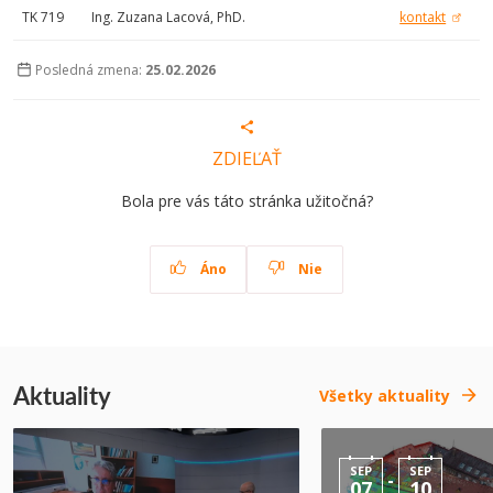
TK 719
Ing. Zuzana Lacová, PhD.
kontakt
Posledná zmena:
25.02.2026
ZDIEĽAŤ
Bola pre vás táto stránka užitočná?
Áno
Nie
Aktuality
Všetky aktuality
SEP
SEP
-
07
10