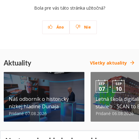
Bola pre vás táto stránka užitočná?
Áno
Nie
Aktuality
Všetky aktuality
SEP
SEP
-
07
10
Náš odborník o historicky
Letná škola digital
nízkej hladine Dunaja
stavieb - SCAN to
Pridané 07.08.2026
Pridané 06.08.2026