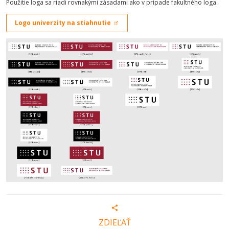
Použitie loga sa riadi rovnakými zásadami ako v prípade fakultného loga.
Logo univerzity na stiahnutie
ZDIEĽAŤ