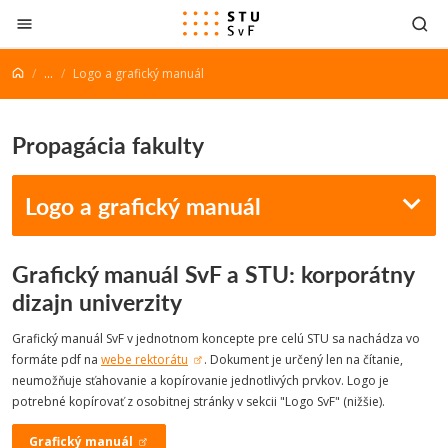
Prejsť na obsah
...
Logo a grafický manuál
Propagácia fakulty
Logo a grafický manuál
Grafický manuál SvF a STU: korporátny
dizajn univerzity
Grafický manuál SvF v jednotnom koncepte pre celú STU sa nachádza vo
formáte pdf na
webe rektorátu
. Dokument je určený len na čítanie,
neumožňuje sťahovanie a kopírovanie jednotlivých prvkov. Logo je
potrebné kopírovať z osobitnej stránky v sekcii "Logo SvF" (nižšie).
Grafický manuál