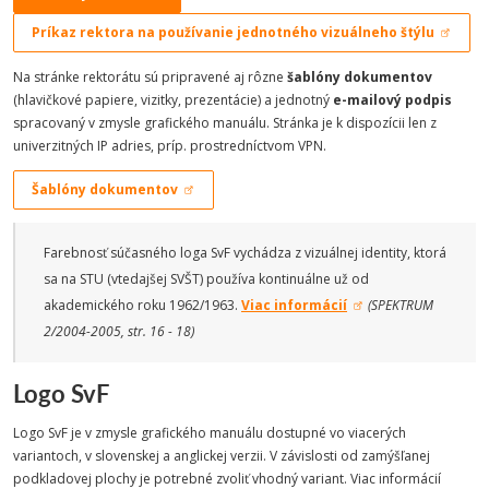
Príkaz rektora na používanie jednotného vizuálneho štýlu
Na stránke rektorátu sú pripravené aj rôzne
šablóny dokumentov
(hlavičkové papiere, vizitky, prezentácie) a jednotný
e-mailový podpis
spracovaný v zmysle grafického manuálu. Stránka je k dispozícii len z
univerzitných IP adries, príp. prostredníctvom VPN.
Šablóny dokumentov
Farebnosť súčasného loga SvF vychádza z vizuálnej identity, ktorá
sa na STU (vtedajšej SVŠT) používa kontinuálne už od
akademického roku 1962/1963.
Viac informácií
(SPEKTRUM
2/2004-2005, str. 16 - 18)
Logo SvF
Logo SvF je v zmysle grafického manuálu dostupné vo viacerých
variantoch, v slovenskej a anglickej verzii. V závislosti od zamýšľanej
podkladovej plochy je potrebné zvoliť vhodný variant. Viac informácií