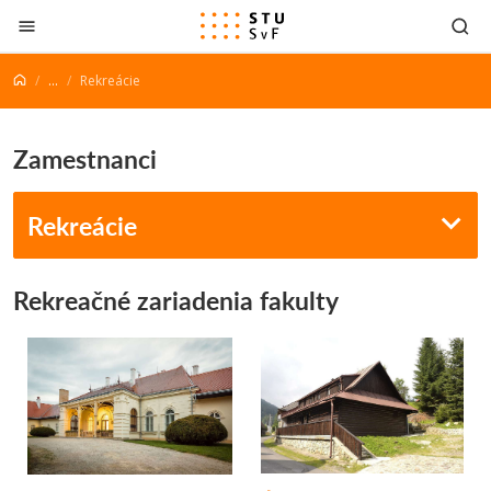
Prejsť na obsah
...
Rekreácie
Zamestnanci
Rekreácie
Rekreačné zariadenia fakulty