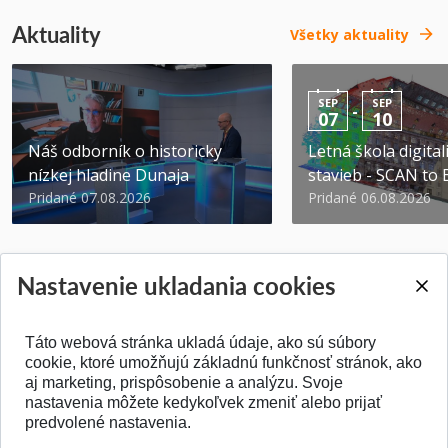
Aktuality
Všetky aktuality
SEP
SEP
-
07
10
Náš odborník o historicky
Letná škola digital
nízkej hladine Dunaja
stavieb - SCAN to
Pridané 07.08.2026
Pridané 06.08.2026
Nastavenie ukladania cookies
Táto webová stránka ukladá údaje, ako sú súbory
SPÄŤ NA VRCH
cookie, ktoré umožňujú základnú funkčnosť stránok, ako
aj marketing, prispôsobenie a analýzu. Svoje
nastavenia môžete kedykoľvek zmeniť alebo prijať
predvolené nastavenia.