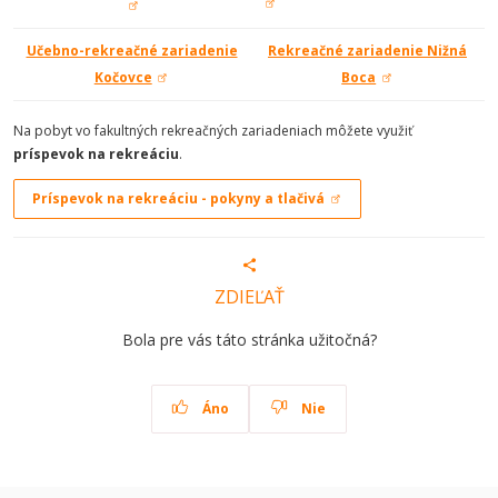
Učebno-rekreačné zariadenie
Rekreačné zariadenie Nižná
Kočovce
Boca
Na pobyt vo fakultných rekreačných zariadeniach môžete využiť
príspevok na rekreáciu
.
Príspevok na rekreáciu - pokyny a tlačivá
ZDIEĽAŤ
Bola pre vás táto stránka užitočná?
Áno
Nie