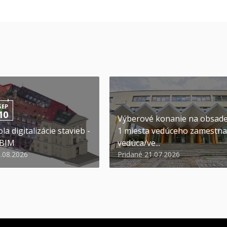
SEP
10
Výberové konanie na obsad
la digitalizácie stavieb -
1 miesta vedúceho zamestna
 BIM
vedúca/ve...
6.08.2026
Pridané 21.07.2026