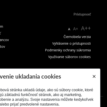
Prístupnosť
um
A++
A+
A
ť
Čiernobiela verzia
ancov
Vyhlásenie o prístupnosti
tov
Podmienky ochrany súkromia
Využívanie súborov cookies
venie ukladania cookies
bová stránka ukladá údaje, ako sú súbory cookie, ktoré
ú základnú funkčnosť stránok, ako aj marketing,
obenie a analýzu. Svoje nastavenia môžete kedykoľvek
alebo prijať predvolené nastavenia.