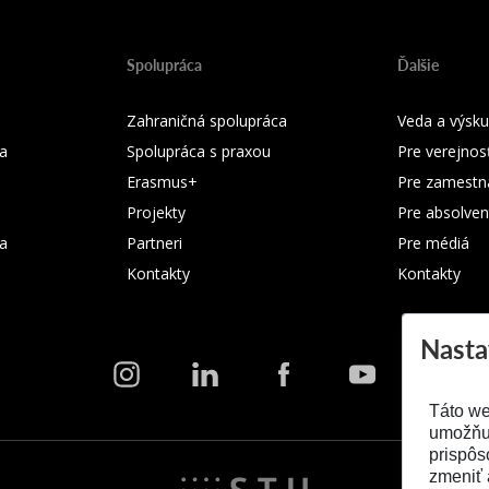
Spolupráca
Ďalšie
Zahraničná spolupráca
Veda a výsk
a
Spolupráca s praxou
Pre verejnos
Erasmus+
Pre zamestn
Projekty
Pre absolven
ka
Partneri
Pre médiá
Kontakty
Kontakty
Nasta
Táto we
umožňuj
prispôs
zmeniť 