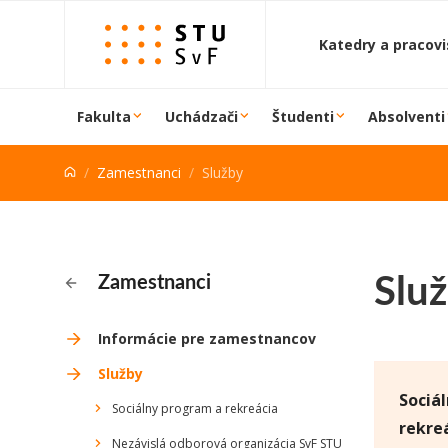
Prejsť na obsah
Katedry a pracov
Fakulta
Uchádzači
Študenti
Absolventi
Zamestnanci
Služby
Slu
Zamestnanci
Informácie pre zamestnancov
Služby
Sociá
Sociálny program a rekreácia
rekre
Nezávislá odborová organizácia SvF STU