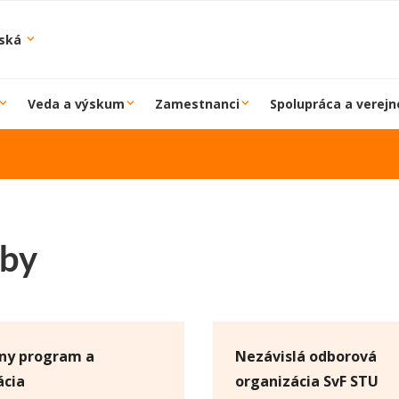
iská
Veda a výskum
Zamestnanci
Spolupráca a verejn
žby
lny program a
Nezávislá odborová
ácia
organizácia SvF STU