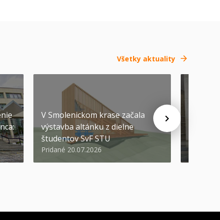
Všetky aktuality
enie
V Smolenickom krase začala
SEP
-
09
nca:
výstavba altánku z dielne
študentov SvF STU
3, 2, 1… 
Pridané 20.07.2026
Pridané 1