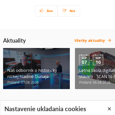
Áno
Nie
Aktuality
Všetky aktuality
SEP
SEP
-
07
10
Náš odborník o historicky
Letná škola digital
nízkej hladine Dunaja
stavieb - SCAN to
Pridané 07.08.2026
Pridané 06.08.2026
Nastavenie ukladania cookies