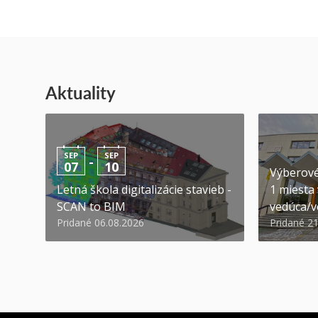
Aktuality
SEP
SEP
-
07
10
Výberové
Letná škola digitalizácie stavieb -
1 miesta
SCAN to BIM
vedúca/ve
Pridané 06.08.2026
Pridané 2