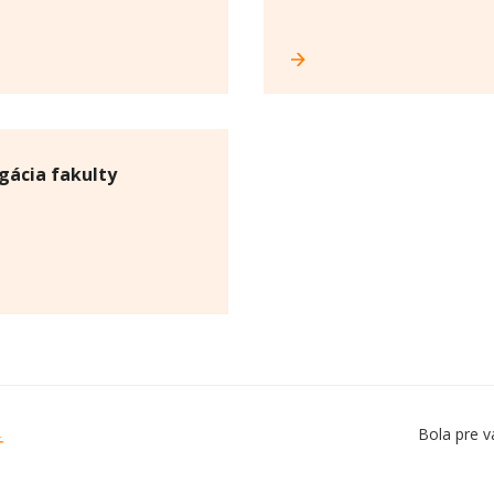
gácia fakulty
Bola pre v
Ť