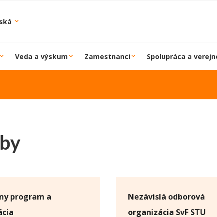
iská
Veda a výskum
Zamestnanci
Spolupráca a verejn
žby
lny program a
Nezávislá odborová
ácia
organizácia SvF STU