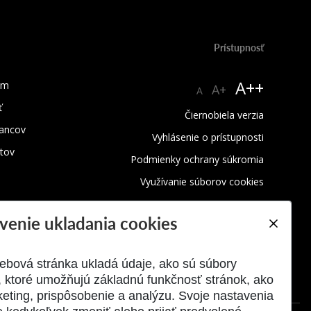
Prístupnosť
A++
um
A+
A
ť
Čiernobiela verzia
ancov
Vyhlásenie o prístupnosti
tov
Podmienky ochrany súkromia
Využívanie súborov cookies
venie ukladania cookies
ebová stránka ukladá údaje, ako sú súbory
, ktoré umožňujú základnú funkčnosť stránok, ako
keting, prispôsobenie a analýzu. Svoje nastavenia