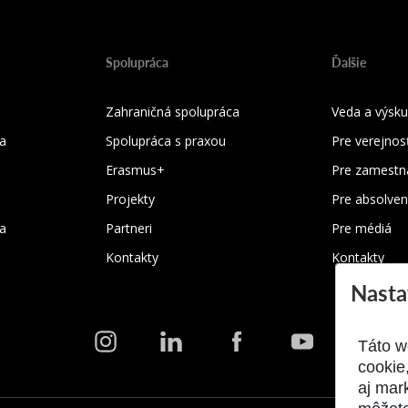
Spolupráca
Ďalšie
Zahraničná spolupráca
Veda a výsk
a
Spolupráca s praxou
Pre verejnos
Erasmus+
Pre zamestn
Projekty
Pre absolven
ka
Partneri
Pre médiá
Kontakty
Kontakty
Nasta
Táto w
cookie
aj mar