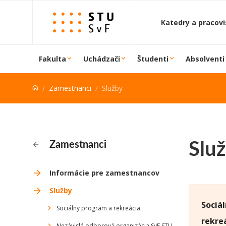
Prejsť na obsah
Katedry a pracov
Fakulta
Uchádzači
Študenti
Absolventi
Zamestnanci
Služby
Slu
Zamestnanci
Informácie pre zamestnancov
Služby
Sociá
Sociálny program a rekreácia
rekre
Nezávislá odborová organizácia SvF STU