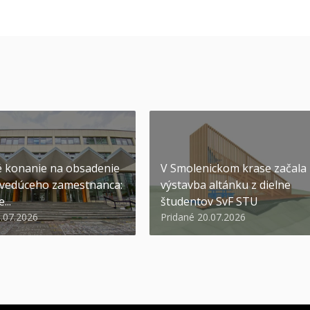
 konanie na obsadenie
V Smolenickom krase začala
 vedúceho zamestnanca:
výstavba altánku z dielne
...
študentov SvF STU
1.07.2026
Pridané 20.07.2026