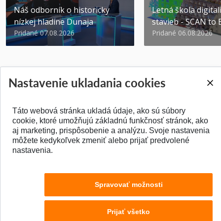
Náš odborník o historicky
Letná škola digital
nízkej hladine Dunaja
stavieb - SCAN to
Pridané 07.08.2026
Pridané 06.08.2026
Nastavenie ukladania cookies
SPÄŤ NA VRCH
Táto webová stránka ukladá údaje, ako sú súbory
cookie, ktoré umožňujú základnú funkčnosť stránok, ako
aj marketing, prispôsobenie a analýzu. Svoje nastavenia
môžete kedykoľvek zmeniť alebo prijať predvolené
nastavenia.
Spravovať možnosti
Prijať všetko
© 2026 Stavebná fakulta STU v Bratislave