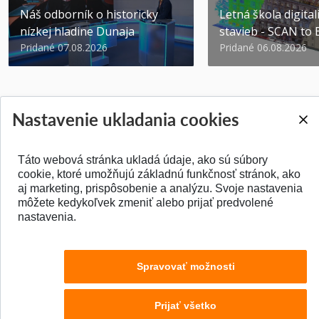
Náš odborník o historicky
Letná škola digital
nízkej hladine Dunaja
stavieb - SCAN to
Pridané 07.08.2026
Pridané 06.08.2026
Nastavenie ukladania cookies
SPÄŤ NA VRCH
Táto webová stránka ukladá údaje, ako sú súbory
cookie, ktoré umožňujú základnú funkčnosť stránok, ako
aj marketing, prispôsobenie a analýzu. Svoje nastavenia
môžete kedykoľvek zmeniť alebo prijať predvolené
nastavenia.
Spravovať možnosti
Prijať všetko
© 2026 Stavebná fakulta STU v Bratislave