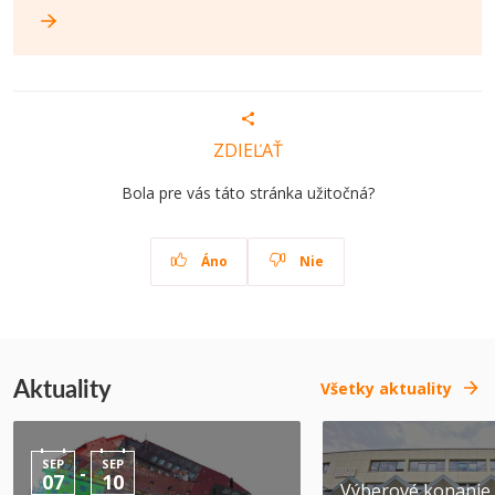
ZDIEĽAŤ
Bola pre vás táto stránka užitočná?
Áno
Nie
Aktuality
Všetky aktuality
SEP
SEP
-
07
10
Výberové konanie