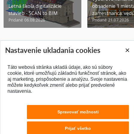
Letná škola digitalizácie
obsadenie 1 miest
stavieb - SCAN to BIM
zamestnanca: vedúc
Pridané 06.08.2026
Pridané 21.07.2026
Nastavenie ukladania cookies
SPÄŤ NA VRCH
Táto webová stránka ukladá údaje, ako sú súbory
cookie, ktoré umožňujú základnú funkčnosť stránok, ako
aj marketing, prispôsobenie a analýzu. Svoje nastavenia
môžete kedykoľvek zmeniť alebo prijať predvolené
nastavenia.
Spravovať možnosti
Prijať všetko
© 2026 Stavebná fakulta STU v Bratislave