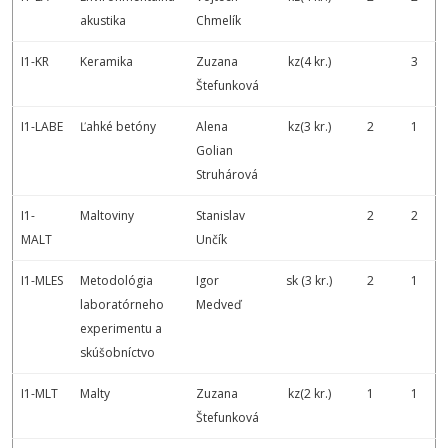
akustika
Chmelík
I1-KR
Keramika
Zuzana
kz(4 kr.)
3
Štefunková
I1-LABE
Ľahké betóny
Alena
kz(3 kr.)
2
1
Golian
Struhárová
I1-
Maltoviny
Stanislav
2
2
MALT
Unčík
I1-MLES
Metodológia
Igor
sk (3 kr.)
2
1
laboratórneho
Medveď
experimentu a
skúšobníctvo
I1-MLT
Malty
Zuzana
kz(2 kr.)
1
1
Štefunková