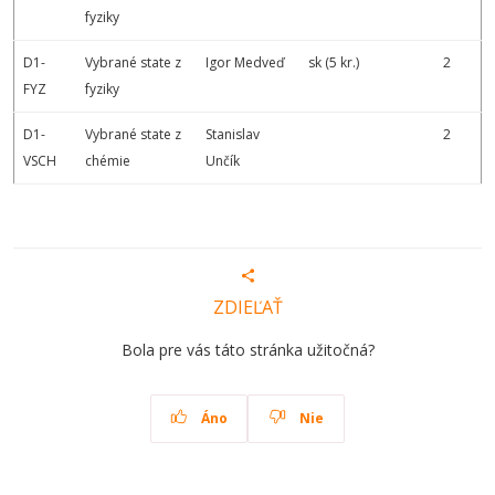
fyziky
D1-
Vybrané state z
Igor Medveď
sk (5 kr.)
2
FYZ
fyziky
D1-
Vybrané state z
Stanislav
2
VSCH
chémie
Unčík
ZDIEĽAŤ
Bola pre vás táto stránka užitočná?
Áno
Nie