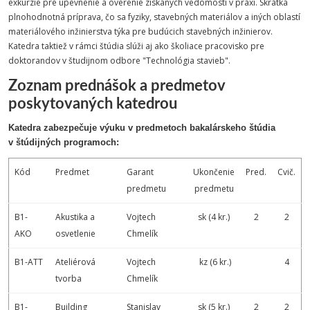
exkurzie pre upevnenie a overenie získaných vedomostí v praxi. Skrátka
plnohodnotná príprava, čo sa fyziky, stavebných materiálov a iných oblastí
materiálového inžinierstva týka pre budúcich stavebných inžinierov.
Katedra taktiež v rámci štúdia slúži aj ako školiace pracovisko pre
doktorandov v študijnom odbore "Technológia stavieb".
Zoznam prednášok a predmetov
poskytovaných katedrou
Katedra zabezpečuje výuku v predmetoch bakalárskeho štúdia
v štúdijných programoch:
Kód
Predmet
Garant
Ukončenie
Pred.
Cvič.
predmetu
predmetu
B1-
Akustika a
Vojtech
sk (4 kr.)
2
2
AKO
osvetlenie
Chmelík
B1-ATT
Ateliérová
Vojtech
kz (6 kr.)
4
tvorba
Chmelík
B1-
Building
Stanislav
sk (5 kr.)
2
2