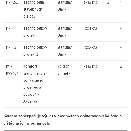
I1-TESD
Technológia
Stanislav
sk (3 kr.)
2
1
stavebných
Unčík
dielcov
I1-TP1
Technologický
Stanislav
kz(4 kr.)
4
projekt 1
Unčík
I1-TP2
Technologický
Stanislav
kz(5 kr.)
4
projekt 2
Unčík
IV1-
Komfort
Vojtech
kz (3 kr.)
2
KVVPB1
vnútorného a
Chmelík
vonkajšieho
prostredia
budov 1 -
Akustika
Katedra zabezpečuje výuku v predmetoch doktorandského štúdia
v štúdijných programoch: