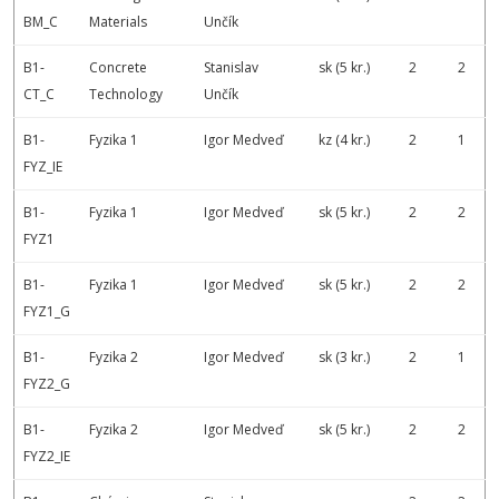
BM_C
Materials
Unčík
B1-
Concrete
Stanislav
sk (5 kr.)
2
2
CT_C
Technology
Unčík
B1-
Fyzika 1
Igor Medveď
kz (4 kr.)
2
1
FYZ_IE
B1-
Fyzika 1
Igor Medveď
sk (5 kr.)
2
2
FYZ1
B1-
Fyzika 1
Igor Medveď
sk (5 kr.)
2
2
FYZ1_G
B1-
Fyzika 2
Igor Medveď
sk (3 kr.)
2
1
FYZ2_G
B1-
Fyzika 2
Igor Medveď
sk (5 kr.)
2
2
FYZ2_IE