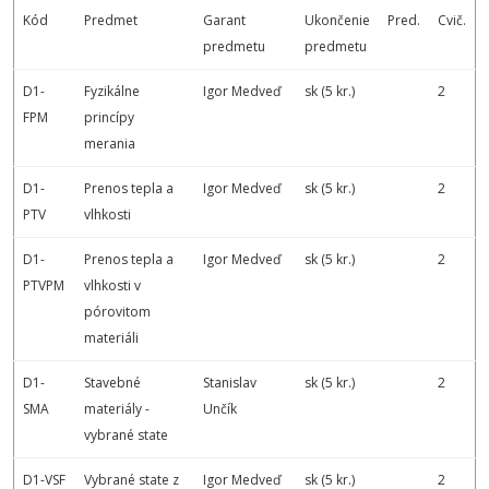
Kód
Predmet
Garant
Ukončenie
Pred.
Cvič.
predmetu
predmetu
D1-
Fyzikálne
Igor Medveď
sk (5 kr.)
2
FPM
princípy
merania
D1-
Prenos tepla a
Igor Medveď
sk (5 kr.)
2
PTV
vlhkosti
D1-
Prenos tepla a
Igor Medveď
sk (5 kr.)
2
PTVPM
vlhkosti v
pórovitom
materiáli
D1-
Stavebné
Stanislav
sk (5 kr.)
2
SMA
materiály -
Unčík
vybrané state
D1-VSF
Vybrané state z
Igor Medveď
sk (5 kr.)
2