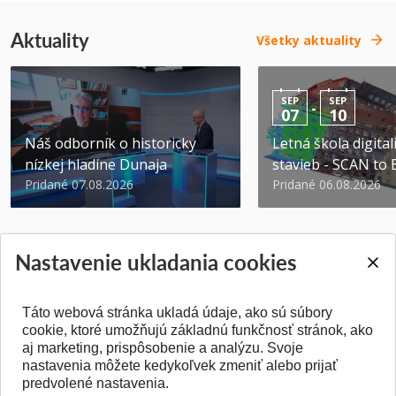
Aktuality
Všetky aktuality
SEP
SEP
-
07
10
Náš odborník o historicky
Letná škola digital
nízkej hladine Dunaja
stavieb - SCAN to
Pridané 07.08.2026
Pridané 06.08.2026
Nastavenie ukladania cookies
Táto webová stránka ukladá údaje, ako sú súbory
SPÄŤ NA VRCH
cookie, ktoré umožňujú základnú funkčnosť stránok, ako
aj marketing, prispôsobenie a analýzu. Svoje
nastavenia môžete kedykoľvek zmeniť alebo prijať
predvolené nastavenia.