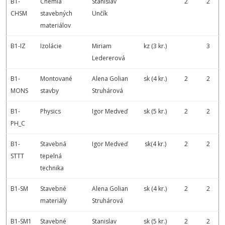
B1-
Chémia
Stanislav
2
2
CHSM
stavebných
Unčík
materiálov
B1-IZ
Izolácie
Miriam
kz (3 kr.)
3
Ledererová
B1-
Montované
Alena Golian
sk (4 kr.)
2
2
MONS
stavby
Struhárová
B1-
Physics
Igor Medveď
sk (5 kr.)
2
2
PH_C
B1-
Stavebná
Igor Medveď
sk(4 kr.)
2
2
STTT
tepelná
technika
B1-SM
Stavebné
Alena Golian
sk (4 kr.)
2
2
materiály
Struhárová
B1-SM1
Stavebné
Stanislav
sk (5 kr.)
2
2