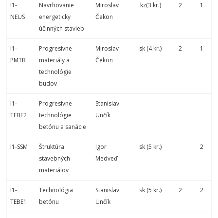
I1-
Navrhovanie
Miroslav
kz(3 kr.)
2
1
NEUS
energeticky
Čekon
účinných stavieb
I1-
Progresívne
Miroslav
sk (4 kr.)
2
1
PMTB
materiály a
Čekon
technológie
budov
I1-
Progresívne
Stanislav
TEBE2
technológie
Unčík
betónu a sanácie
I1-SSM
Štruktúra
Igor
sk (5 kr.)
2
stavebných
Medveď
materiálov
I1-
Technológia
Stanislav
sk (5 kr.)
2
2
TEBE1
betónu
Unčík