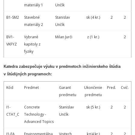
materiály 1
Unčík
B1-SM2
Stavebné
Stanislav
sk (4 kr.)
2
2
materiály 2
Unčík
BV1-
Vybrané
Milan Jurči
z (1 kr.)
2
VKFYZ
kapitoly z
fyziky
Katedra zabezpečuje výuku v predmetoch inžinierskeho štúdia
v štúdijných programoch:
Kód
Predmet
Garant
Ukončenie
Pred.
Cvič.
predmetu
predmetu
I1-
Concrete
Stanislav
sk (5 kr.)
2
2
CTAT_C
Technology -
Unčík
Advanced Topics
I1-EA
Environmentálna
Vojtech
kz(4 kr.)
2
2