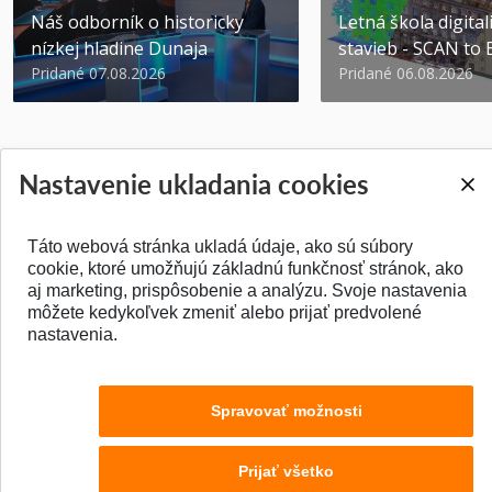
Náš odborník o historicky
Letná škola digital
nízkej hladine Dunaja
stavieb - SCAN to
Pridané 07.08.2026
Pridané 06.08.2026
Nastavenie ukladania cookies
SPÄŤ NA VRCH
Táto webová stránka ukladá údaje, ako sú súbory
cookie, ktoré umožňujú základnú funkčnosť stránok, ako
aj marketing, prispôsobenie a analýzu. Svoje nastavenia
môžete kedykoľvek zmeniť alebo prijať predvolené
nastavenia.
Spravovať možnosti
Prijať všetko
© 2026 Stavebná fakulta STU v Bratislave