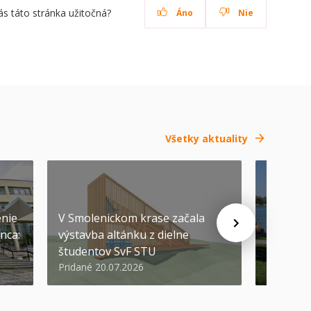
ás táto stránka užitočná?
Áno
Nie
Všetky aktuality
SEP
-
04
enie
V Smolenickom krase začala
nca:
výstavba altánku z dielne
Pozývam
študentov SvF STU
prvákov
Pridané 20.07.2026
Pridané 1