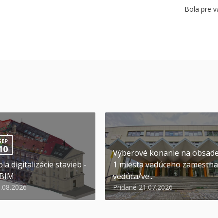
Bola pre v
SEP
10
Výberové konanie na obsad
la digitalizácie stavieb -
1 miesta vedúceho zamestna
 BIM
vedúca/ve...
6.08.2026
Pridané 21.07.2026