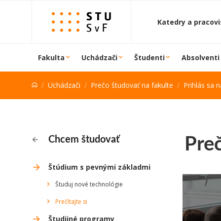
Prejsť na obsah
Katedry a pracov
Fakulta
Uchádzači
Študenti
Absolventi
Uchádzači
Prečo študovať na fakulte
Prihlás sa 
Preč
Chcem študovať
Štúdium s pevnými základmi
Študuj nové technológie
Prečítajte si
Študijné programy