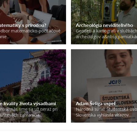
tematiky s prírodou?
Archeológia neviditeľného
 odbor matematicko-počítačové
Geodeti a kartografi v službác
ie...
archeológov a&nbsp;pamiatkár
e kvality života výsadbami
Adam Šeliga uspel
nbsp;nás sme sa už neraz pri
Národná súťaž Študentská os
ávštevách zahraničia...
Slovenska vyhlásila víťazov...