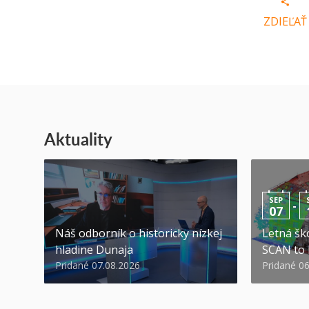
ZDIEĽAŤ
Aktuality
SEP
-
07
Náš odborník o historicky nízkej
Letná ško
hladine Dunaja
SCAN to
Pridané 07.08.2026
Pridané 0