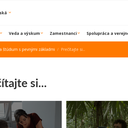
iská
Veda a výskum
Zamestnanci
Spolupráca a verejn
na štúdium s pevnými základmi
Prečítajte si...
ítajte si...