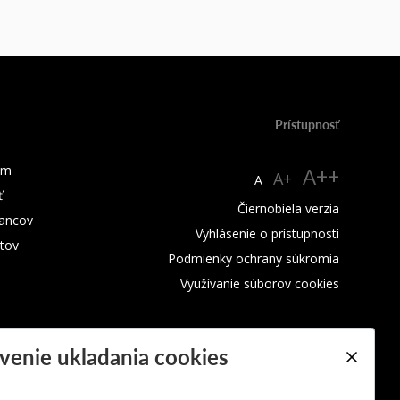
Prístupnosť
um
A++
A+
A
ť
Čiernobiela verzia
ancov
Vyhlásenie o prístupnosti
tov
Podmienky ochrany súkromia
Využívanie súborov cookies
venie ukladania cookies