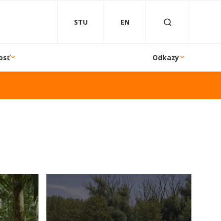
STU
EN
osť
Odkazy