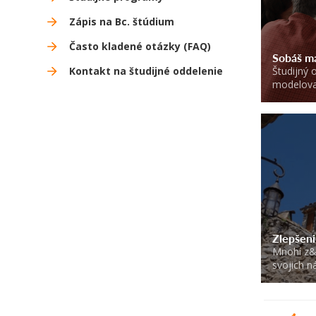
Zápis na Bc. štúdium
Často kladené otázky (FAQ)
Sobáš ma
Študijný
Kontakt na študijné oddelenie
modelovan
Zlepšeni
Mnohí z&
svojich n