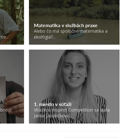
Matematika v službách praxe
h
Alebo čo má spoločné matematika a
ov...
ekológia?...
1. miesto v súťaži
obnosť
Víťazkou Inspireli Competition sa stala
Janka Jakubičková...